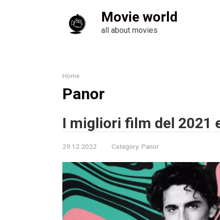
Skip
Movie world
to
content
all about movies
Home
Panor
I migliori film del 2021
29.12.2022
Category:
Panor