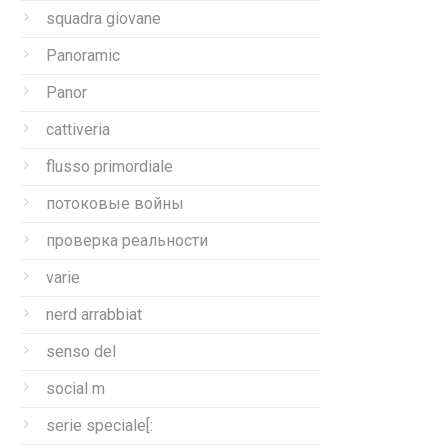
squadra giovane
Panoramic
Panor
cattiveria
flusso primordiale
потоковые войны
проверка реальности
varie
nerd arrabbiat
senso del
social m
serie speciale[: