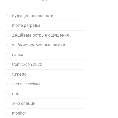
будущее реальности
morte perpetua
дешёвые острые ощущения
зыбкие временные рамки
cassa
Comic-con 2022
fumetto
senza cucchiaio
des
мир специй
monitor