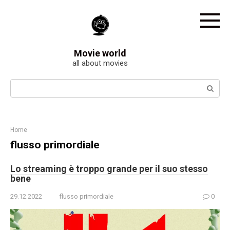
Skip
to
content
Movie world
all about movies
Search:
Home
flusso primordiale
Lo streaming è troppo grande per il suo stesso
bene
29.12.2022
flusso primordiale
0