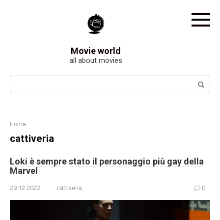
Skip
to
content
Movie world
all about movies
Search:
Home
cattiveria
Loki è sempre stato il personaggio più gay della
Marvel
29.12.2022
cattiveria
0