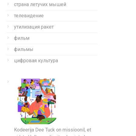
страна летучих мышей
телевидение
утилизация ракет
фильм
фильмы
цифровая культура
Kodeerija Dee Tuck on missioonil, et