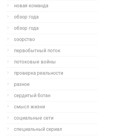
новая команда
обзор года
обзор года
озорство
первобытный поток
потоковые войны
проверка реальности
разное
сердитый ботан
смысл жизни
социальные сети
специальный сериал