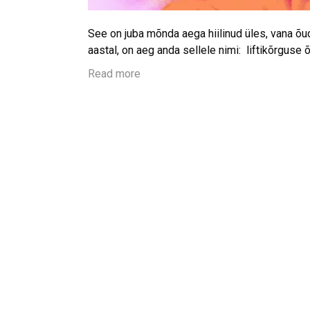
See on juba mõnda aega hiilinud üles, vana õudu
aastal, on aeg anda sellele nimi: liftikõrguse
Read more