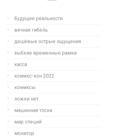
будущее реальности
вечная гибель
дешёвые острые ощущения
зыбкие временные рамки
касса
комикс-кон 2022
комиксы
ложки нет
машинная тоска
мир специй
монитор