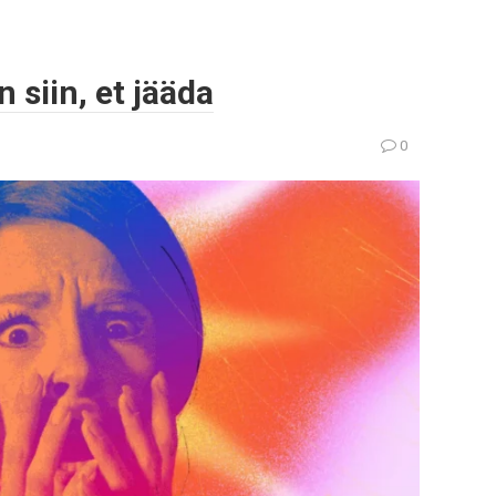
 siin, et jääda
0