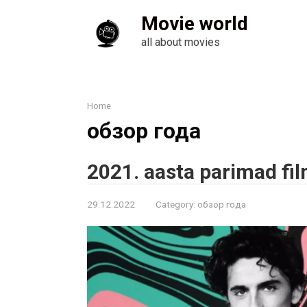
Skip
Movie world
to
content
all about movies
Home
обзор года
2021. aasta parimad fil
29.12.2022
Category:
обзор года