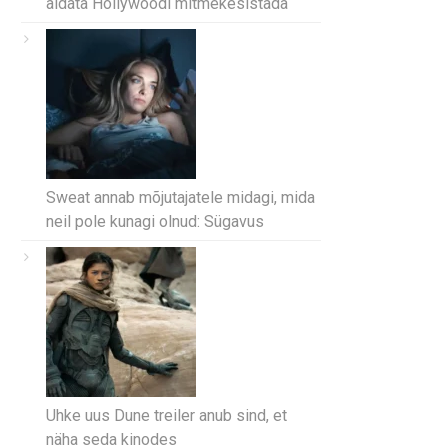
aidata Hollywoodi mitmekesistada
Sweat annab mõjutajatele midagi, mida
neil pole kunagi olnud: Sügavus
Uhke uus Dune treiler anub sind, et
näha seda kinodes