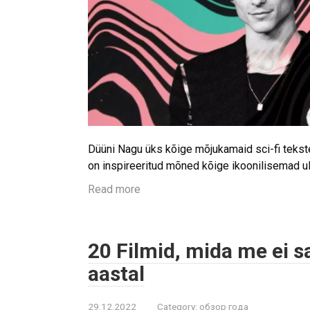
Düüni Nagu üks kõige mõjukamaid sci-fi tekste
on inspireeritud mõned kõige ikoonilisemad ul
Read more
20 Filmid, mida me ei s
aastal
29.12.2022
Category:
обзор года