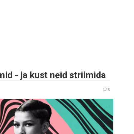
mid - ja kust neid striimida
0