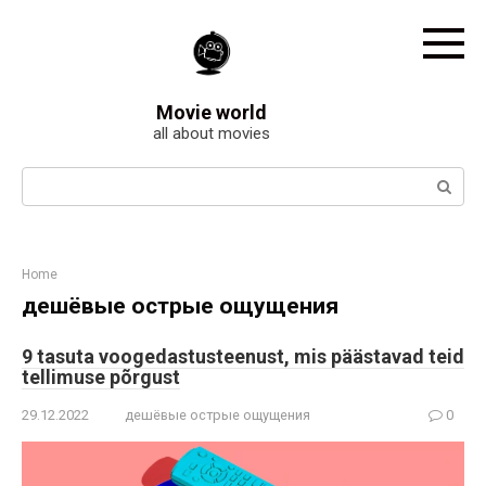
Skip
to
content
Movie world
all about movies
Search:
Home
дешёвые острые ощущения
9 tasuta voogedastusteenust, mis päästavad teid
tellimuse põrgust
29.12.2022
дешёвые острые ощущения
0