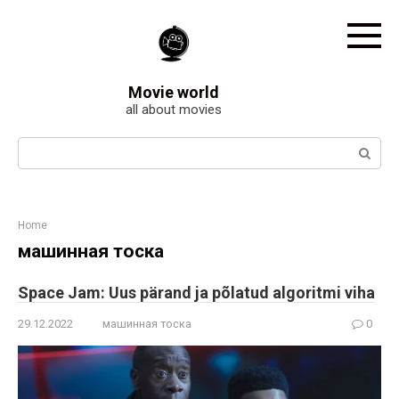
Skip
to
content
Movie world
all about movies
Search:
Home
машинная тоска
Space Jam: Uus pärand ja põlatud algoritmi viha
29.12.2022
машинная тоска
0