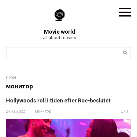
Skip
to
content
Movie world
all about movies
Search:
Home
монитор
Hollywoods roll i tiden efter Roe-beslutet
29.12.2022
монитор
0