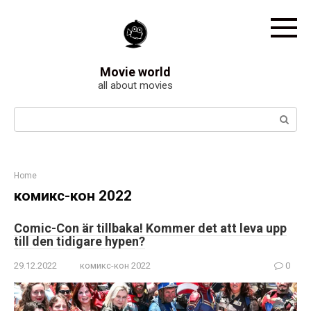
Skip
to
content
Movie world
all about movies
Search:
Home
комикс-кон 2022
Comic-Con är tillbaka! Kommer det att leva upp
till den tidigare hypen?
29.12.2022
комикс-кон 2022
0