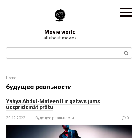
Skip
to
content
Movie world
all about movies
Search:
Home
будущее реальности
Yahya Abdul-Mateen II ir gatavs jums
uzspridzināt prātu
29.12.2022
будущее реальности
0