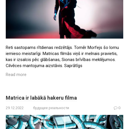
Reti sastopams rītdienas redzētājs. Tomēr Morfejs šo lomu
iemieso meistarīgi. Matricas filmās viņš ir melnais pravietis,
kas ir izsalcis pēc glābšanas, Sionas brīvības meklējumos.
Cilvēces mantojuma aizstāvis. Saprātīgs
Read more
Matrica ir labākā hakeru filma
29.12.2022
будущее реальности
0