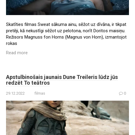
Skatīties filmas Sweat sākuma ainu, sēžot uz dīvāna, ir tikpat
pretēji, kā nekustīgi sēžot uz pelotona, norīt Doritos maisiņu.
Režisors Magnuss fon Horns (Magnus von Horn), izmantojot
rokas
Read more
Apstulbinošais jaunais Dune Treileris lūdz jūs
redzēt To teātros
29.12.2022
filmas
0