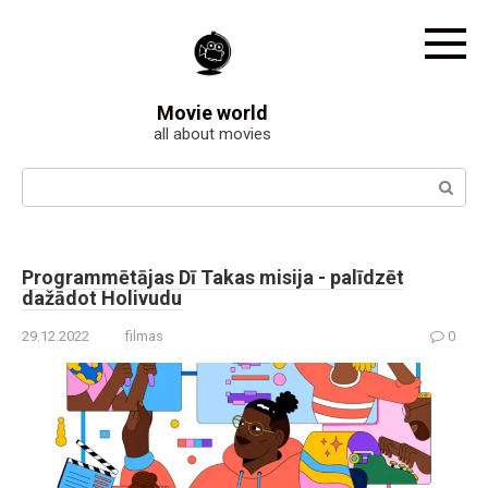
Skip
to
content
Movie world
all about movies
Search:
Programmētājas Dī Takas misija - palīdzēt
dažādot Holivudu
29.12.2022
filmas
0