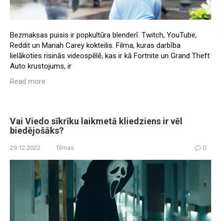
Bezmaksas puisis ir popkultūra blenderī. Twitch, YouTube,
Reddit un Mariah Carey kokteilis. Filma, kuras darbība
lielākoties risinās videospēlē, kas ir kā Fortnite un Grand Theft
Auto krustojums, ir
Read more
Vai Viedo sīkrīku laikmetā kliedziens ir vēl
biedējošāks?
29.12.2022
filmas
0