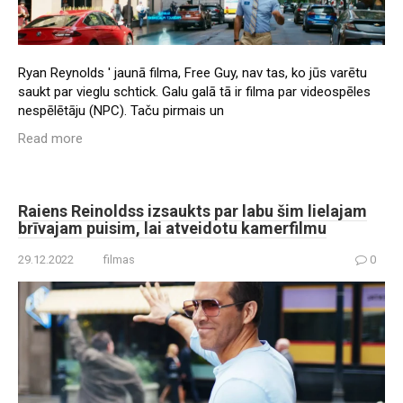
Ryan Reynolds ' jaunā filma, Free Guy, nav tas, ko jūs varētu
saukt par vieglu schtick. Galu galā tā ir filma par videospēles
nespēlētāju (NPC). Taču pirmais un
Read more
Raiens Reinoldss izsaukts par labu šim lielajam
brīvajam puisim, lai atveidotu kamerfilmu
29.12.2022
filmas
0