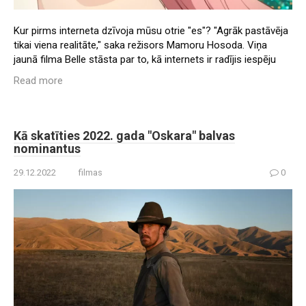
Kur pirms interneta dzīvoja mūsu otrie "es"? "Agrāk pastāvēja
tikai viena realitāte," saka režisors Mamoru Hosoda. Viņa
jaunā filma Belle stāsta par to, kā internets ir radījis iespēju
Read more
Kā skatīties 2022. gada "Oskara" balvas
nominantus
29.12.2022
filmas
0