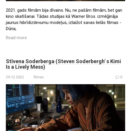
2021. gads filmām bija dīvains. Nu, ne pašām filmām, bet gan
kino skatīšanai. Tādas studijas kā Warner Bros. izmēģināja
jaunus hibrīdizdevumu modeļus, izlaižot savas lielās filmas -
Dūna,
Read more
Stīvena Soderberga (Steven Soderbergh' s Kimi
Is a Lively Mess)
29.12.2022
filmas
0