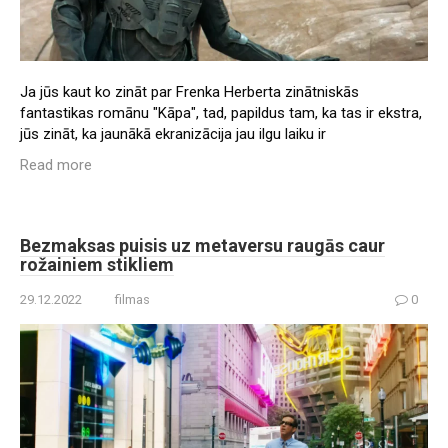
Ja jūs kaut ko zināt par Frenka Herberta zinātniskās
fantastikas romānu "Kāpa", tad, papildus tam, ka tas ir ekstra,
jūs zināt, ka jaunākā ekranizācija jau ilgu laiku ir
Read more
Bezmaksas puisis uz metaversu raugās caur
rožainiem stikliem
29.12.2022
filmas
0