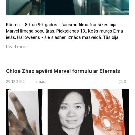
Kādreiz - 80. un 90. gados - šausmu filmu franšīzes bija
Marvel līmeņa populāras. Piektdienas 13., Košs murgs Elma
ielās, Halloweens - šie slasheri iznāca masveidā. Tās bija
Read more
Chloé Zhao apvērš Marvel formulu ar Eternals
29.12.2022
filmas
0