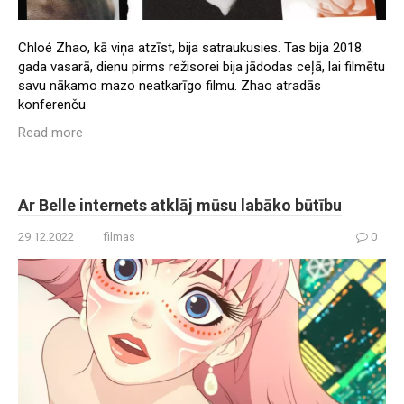
Chloé Zhao, kā viņa atzīst, bija satraukusies. Tas bija 2018.
gada vasarā, dienu pirms režisorei bija jādodas ceļā, lai filmētu
savu nākamo mazo neatkarīgo filmu. Zhao atradās
konferenču
Read more
Ar Belle internets atklāj mūsu labāko būtību
29.12.2022
filmas
0