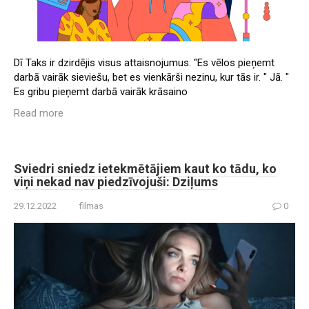
Dī Taks ir dzirdējis visus attaisnojumus. "Es vēlos pieņemt
darbā vairāk sieviešu, bet es vienkārši nezinu, kur tās ir. " Jā. "
Es gribu pieņemt darbā vairāk krāsaino
Read more
Sviedri sniedz ietekmētājiem kaut ko tādu, ko
viņi nekad nav piedzīvojuši: Dziļums
29.12.2022
filmas
0