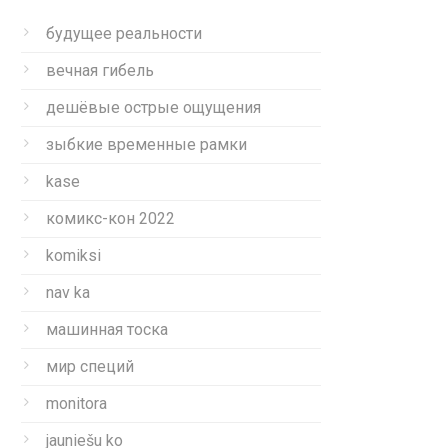
будущее реальности
вечная гибель
дешёвые острые ощущения
зыбкие временные рамки
kase
комикс-кон 2022
komiksi
nav ka
машинная тоска
мир специй
monitora
jauniešu ko