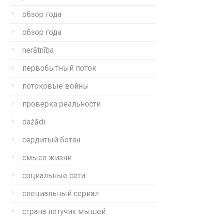
обзор года
обзор года
nerātnība
первобытный поток
потоковые войны
проверка реальности
dažādi
сердитый ботан
смысл жизни
социальные сети
специальный сериал
страна летучих мышей