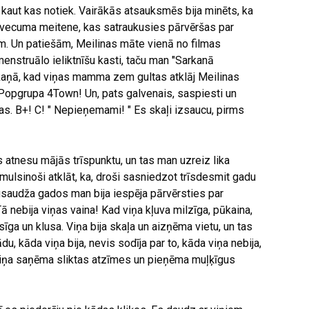
 kaut kas notiek. Vairākās atsauksmēs bija minēts, ka
as vecuma meitene, kas satraukusies pārvēršas par
ām. Un patiešām, Meilinas māte vienā no filmas
nstruālo ieliktnīšu kasti, taču man "Sarkanā
skaņā, kad viņas mamma zem gultas atklāj Meilinas
opgrupa 4Town! Un, pats galvenais, saspiesti un
as. B+! C! " Nepieņemami! " Es skaļi izsaucu, pirms
s atnesu mājās trīspunktu, un tas man uzreiz lika
mulsinoši atklāt, ka, droši sasniedzot trīsdesmit gadu
usaudža gados man bija iespēja pārvērsties par
ā nebija viņas vaina! Kad viņa kļuva milzīga, pūkaina,
sīga un klusa. Viņa bija skaļa un aizņēma vietu, un tas
ādu, kāda viņa bija, nevis sodīja par to, kāda viņa nebija,
 Viņa saņēma sliktas atzīmes un pieņēma muļķīgus