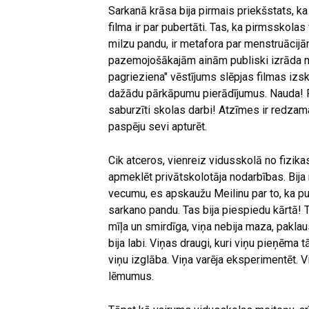
Sarkanā krāsa bija pirmais priekšstats, ka
filma ir par pubertāti. Tas, ka pirmsskol
milzu pandu, ir metafora par menstruācij
pazemojošākajām ainām publiski izrāda me
pagrieziena" vēstījums slēpjas filmas iz
dažādu pārkāpumu pierādījumus. Nauda! P
saburzīti skolas darbi! Atzīmes ir redzam
paspēju sevi apturēt.
Cik atceros, vienreiz vidusskolā no fizika
apmeklēt privātskolotāja nodarbības. Bija 
vecumu, es apskaužu Meilinu par to, ka p
sarkano pandu. Tas bija piespiedu kārtā! T
mīļa un smirdīga, viņa nebija maza, paklau
bija labi. Viņas draugi, kuri viņu pieņēma t
viņu izglāba. Viņa varēja eksperimentēt.
lēmumus.