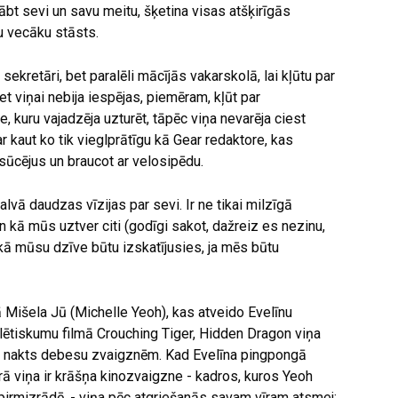
ābt sevi un savu meitu, šķetina visas atšķirīgās
tu vecāku stāsts.
ekretāri, bet paralēli mācījās vakarskolā, lai kļūtu par
t viņai nebija iespējas, piemēram, kļūt par
ne, kuru vajadzēja uzturēt, tāpēc viņa nevarēja ciest
r kaut ko tik vieglprātīgu kā Gear redaktore, kas
 sūcējus un braucot ar velosipēdu.
alvā daudzas vīzijas par sevi. Ir ne tikai milzīgā
n kā mūs uztver citi (godīgi sakot, dažreiz es nezinu,
o, kā mūsu dzīve būtu izskatījusies, ja mēs būtu
ā Mišela Jū (Michelle Yeoh), kas atveido Evelīnu
atlētiskumu filmā Crouching Tiger, Hidden Dragon viņa
s nakts debesu zvaigznēm. Kad Evelīna pingpongā
urā viņa ir krāšņa kinozvaigzne - kadros, kuros Yeoh
irmizrādē, - viņa pēc atgriešanās savam vīram atsmej: