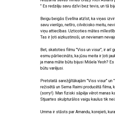
" Es redzēju savu dzīvi bez tevis, un tā bij
Beigu beigās Evelīna atzīst, ka viņas izvir
savu vienīgo, netīro, cilvēcisko meitu, nevi
viņu attiecības. Uzticoties mātes mīlestība
Tas ir ļoti aizkustinoši, un nevienam nevaj
Bet, skatoties filmu "Viss un visur", ir arī 
esmu pārliecināts, ka jūsu meita ir ļoti jauk
ja mana māte būtu bijusi Mišela Yeoh? Es v
būtu varējusi.
Pretstatā sarežģītākajām "Viss visur" un 
režisētā un Sema Raimi producētā filma, ka
(sorry!). Man fiziski sāpēja vērot manas k
Stjuartes skulpturālos vaigu kaulus tik ne
Umma ir stāsts par Amandu, korejieti, kura