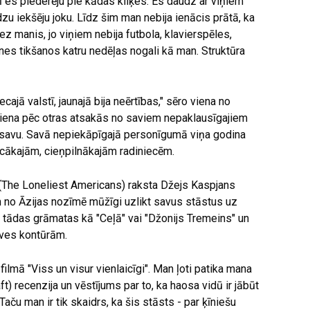
 es piederēju pie kādas kliķes. Es daudz ar viņiem
zu iekšēju joku. Līdz šim man nebija ienācis prātā, ka
z manis, jo viņiem nebija futbola, klavierspēles,
nes tikšanos katru nedēļas nogali kā man. Struktūra
ajā valstī, jaunajā bija neērtības," sēro viena no
iena pēc otras atsakās no saviem nepaklausīgajiem
t savu. Savā nepiekāpīgajā personīgumā viņa godina
cākajām, cieņpilnākajām radiniecēm.
(The Loneliest Americans) raksta Džejs Kaspjans
 no Āzijas nozīmē mūžīgi uzlikt savus stāstus uz
 tādas grāmatas kā "Ceļā" vai "Džonijs Tremeins" un
īves kontūrām.
filmā "Viss un visur vienlaicīgi". Man ļoti patika mana
t) recenzija un vēstījums par to, ka haosa vidū ir jābūt
Taču man ir tik skaidrs, ka šis stāsts - par ķīniešu