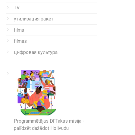
TV
утилизация ракет
filma
filmas
цифровая культура
Programmētājas Dī Takas misija -
palīdzēt dažādot Holivudu