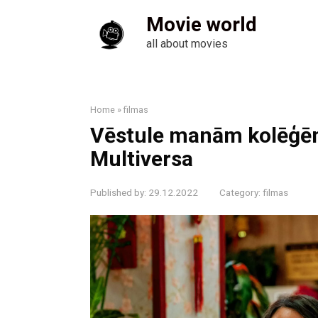
Skip
Movie world
to
content
all about movies
Home
»
filmas
Vēstule manām kolēģē
Multiversa
Published by:
29.12.2022
Category:
filmas