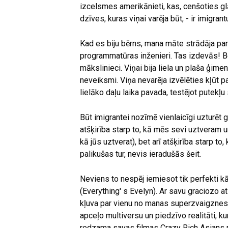
izcelsmes amerikānieti, kas, cenšoties gl
dzīves, kuras viņai varēja būt, - ir imigran
Kad es biju bērns, mana māte strādāja par s
programmatūras inženieri. Tas izdevās! Be
mākslinieci. Viņai bija liela un plaša ģime
neveiksmi. Viņa nevarēja izvēlēties kļūt pa
lielāko daļu laika pavada, testējot putekļu
Būt imigrantei nozīmē vienlaicīgi uzturēt g
atšķirība starp to, kā mēs sevi uztveram u
kā jūs uztverat), bet arī atšķirība starp t
palikušas tur, nevis ieradušās šeit.
Neviens to nespēj iemiesot tik perfekti k
(Everything' s Evelyn). Ar savu graciozo 
kļuva par vienu no manas superzvaigzne
apceļo multiversu un piedzīvo realitāti, k
redzama savas filmas Crazy Rich Asians p