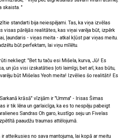
a skaista. "
zītie standarti bija neiespējami. Tas, ka viņa izvēlas
s visas pārējās realitātes, kas viņai varēja būt, izpērk
i, ļaundaris - viņas meita - atkal kļūst par viņas meitu.
adzētu būt perfektam, lai viņu mīlētu.
grūti nekliegt: "Bet tu taču esi Mišela, kurva, Jū! Es
a, un jūs visi izskatāties ļoti laimīgi, bet arī, kas būtu,
arēju būt Mišelas Yeoh meita! Izvēlies šo realitāti! Es
"Sarkanā krāsā" vīzijām ir "Umma" - Irisas Šimas
s ir tik lēna un garlaicīga, ka es to nespēju pabeigt
aralienes Sandras Oh garo, kustīgo seju un Fivelas
izpētītā paaudžu traumas attēlojumā.
 ir atteikusies no sava mantojuma, lai kopā ar meitu