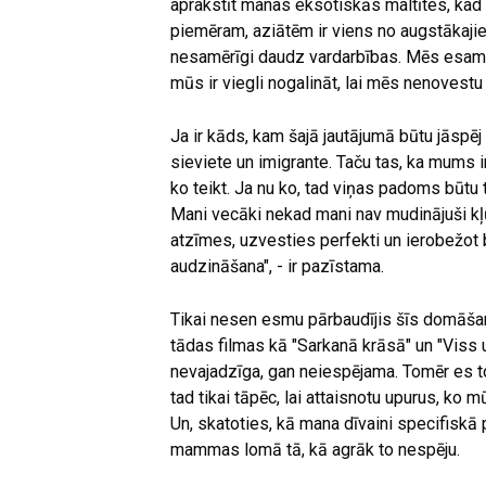
aprakstīt manas eksotiskās maltītes, kad e
piemēram, aziātēm ir viens no augstākajie
nesamērīgi daudz vardarbības. Mēs esam a
mūs ir viegli nogalināt, lai mēs nenovestu
Ja ir kāds, kam šajā jautājumā būtu jāspēj 
sieviete un imigrante. Taču tas, ka mums i
ko teikt. Ja nu ko, tad viņas padoms būtu tā
Mani vecāki nekad mani nav mudinājuši kļūt
atzīmes, uzvesties perfekti un ierobežot b
audzināšana", - ir pazīstama.
Tikai nesen esmu pārbaudījis šīs domāšan
tādas filmas kā "Sarkanā krāsā" un "Viss un 
nevajadzīga, gan neiespējama. Tomēr es t
tad tikai tāpēc, lai attaisnotu upurus, ko
Un, skatoties, kā mana dīvaini specifiskā
mammas lomā tā, kā agrāk to nespēju.