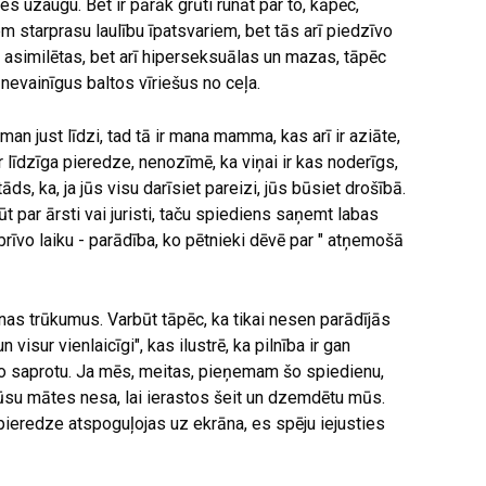
s uzaugu. Bet ir pārāk grūti runāt par to, kāpēc,
m starprasu laulību īpatsvariem, bet tās arī piedzīvo
similētas, bet arī hiperseksuālas un mazas, tāpēc
 nevainīgus baltos vīriešus no ceļa.
man just līdzi, tad tā ir mana mamma, kas arī ir aziāte,
r līdzīga pieredze, nenozīmē, ka viņai ir kas noderīgs,
ds, ka, ja jūs visu darīsiet pareizi, jūs būsiet drošībā.
 par ārsti vai juristi, taču spiediens saņemt labas
rīvo laiku - parādība, ko pētnieki dēvē par " atņemošā
as trūkumus. Varbūt tāpēc, ka tikai nesen parādījās
visur vienlaicīgi", kas ilustrē, ka pilnība ir gan
o saprotu. Ja mēs, meitas, pieņemam šo spiedienu,
 mūsu mātes nesa, lai ierastos šeit un dzemdētu mūs.
 pieredze atspoguļojas uz ekrāna, es spēju iejusties