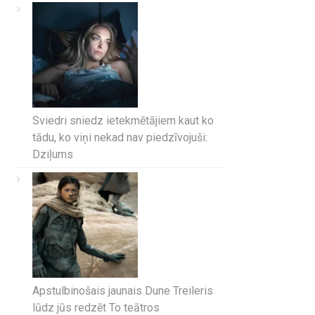
Sviedri sniedz ietekmētājiem kaut ko
tādu, ko viņi nekad nav piedzīvojuši:
Dziļums
Apstulbinošais jaunais Dune Treileris
lūdz jūs redzēt To teātros