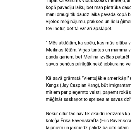
Tāpat kā vairums vidusskolas meiteņu, arī
kopā pavadīju laiku, bet man pietrūka daud
mani draugi tik daudz laika pavada kopā be
vijoles mēģinājumu, prakses un lielu ģime
tevi notur, bet tā var arī apslāpēt.
" Mēs atklājām, ka spēki, kas mūs glāba vec
Meilinas tētām. Viņas tantes un mamma v
pandu gariem, bet Meilina izvēlas paturē
savus senčus pilnīgāk nekā jebkura no ve
Kā savā grāmatā "Vientuļākie amerikāņi" 
Kangs (Jay Caspian Kang), būt imigrantam
mītiem par pieņemto valsti, paņemt rokās
mēģināt saskaņot to aprises ar savas dz
Nekur citur tas nav tik skaidri redzams kā 
kolēģa Ērika Ravenskrafta (Eric Ravenscraf
laipniem un jāsniedz palīdzība cits citam. 