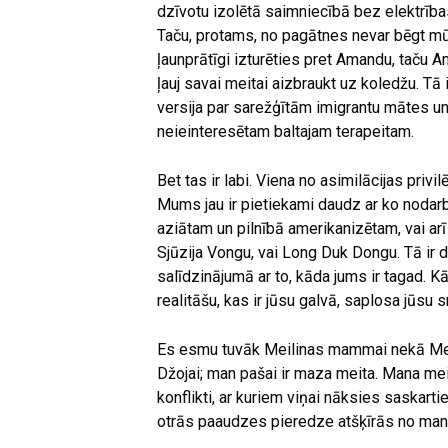
dzīvotu izolētā saimniecībā bez elektrība
Taču, protams, no pagātnes nevar bēgt mūž
ļaunprātīgi izturēties pret Amandu, taču A
ļauj savai meitai aizbraukt uz koledžu. Tā
versija par sarežģītām imigrantu mātes un
neieinteresētam baltajam terapeitam.
Bet tas ir labi. Viena no asimilācijas privilē
Mums jau ir pietiekami daudz ar ko nodarbo
aziātam un pilnībā amerikanizētam, vai arī t
Sjūzija Vongu, vai Long Duk Dongu. Tā ir dz
salīdzinājumā ar to, kāda jums ir tagad. 
realitāšu, kas ir jūsu galvā, saplosa jūs
Es esmu tuvāk Meilinas mammai nekā Meil
Džojai; man pašai ir maza meita. Mana meit
konflikti, ar kuriem viņai nāksies saskart
otrās paaudzes pieredze atšķīrās no ma