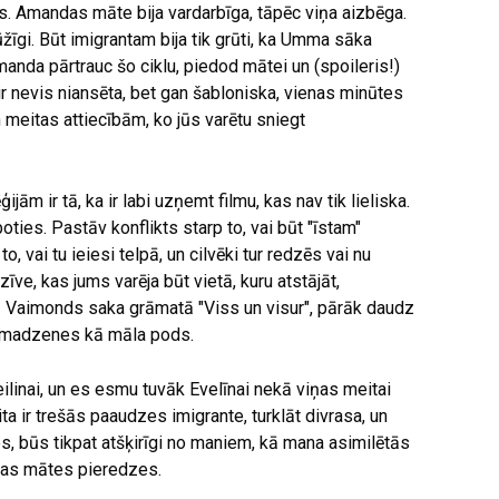
s. Amandas māte bija vardarbīga, tāpēc viņa aizbēga.
īgi. Būt imigrantam bija tik grūti, ka Umma sāka
manda pārtrauc šo ciklu, piedod mātei un (spoileris!)
 ir nevis niansēta, bet gan šabloniska, vienas minūtes
 meitas attiecībām, ko jūs varētu sniegt
ģijām ir tā, ka ir labi uzņemt filmu, kas nav tik lieliska.
ties. Pastāv konflikts starp to, vai būt "īstam"
o, vai tu ieiesi telpā, un cilvēki tur redzēs vai nu
īve, kas jums varēja būt vietā, kuru atstājāt,
Kā Vaimonds saka grāmatā "Viss un visur", pārāk daudz
u smadzenes kā māla pods.
inai, un es esmu tuvāk Evelīnai nekā viņas meitai
a ir trešās paaudzes imigrante, turklāt divrasa, un
ies, būs tikpat atšķirīgi no maniem, kā mana asimilētās
nas mātes pieredzes.