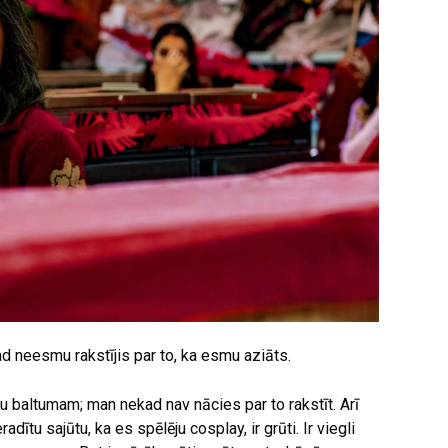
d neesmu rakstījis par to, ka esmu aziāts.
ību baltumam; man nekad nav nācies par to rakstīt. Arī
radītu sajūtu, ka es spēlēju cosplay, ir grūti. Ir viegli