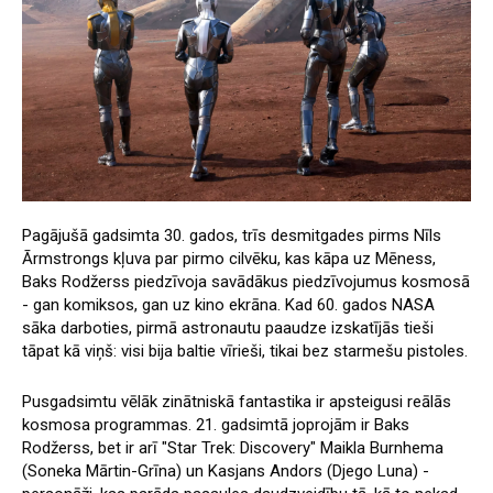
Pagājušā gadsimta 30. gados, trīs desmitgades pirms Nīls
Ārmstrongs kļuva par pirmo cilvēku, kas kāpa uz Mēness,
Baks Rodžerss piedzīvoja savādākus piedzīvojumus kosmosā
- gan komiksos, gan uz kino ekrāna. Kad 60. gados NASA
sāka darboties, pirmā astronautu paaudze izskatījās tieši
tāpat kā viņš: visi bija baltie vīrieši, tikai bez starmešu pistoles.
Pusgadsimtu vēlāk zinātniskā fantastika ir apsteigusi reālās
kosmosa programmas. 21. gadsimtā joprojām ir Baks
Rodžerss, bet ir arī "Star Trek: Discovery" Maikla Burnhema
(Soneka Mārtin-Grīna) un Kasjans Andors (Djego Luna) -