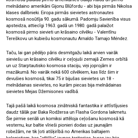
melnādaino amerikāni Gijonu Blūfordu - abi bija pirmās Nikolsa
klases dalībnieki. Eiropa pirmās sievietes astronautes
kosmosā nosūtīja 90. gadu sākumā. Padomju Savienība visus
apsteidza, attiecīgi 1963. gadā un 1980. gadā palaižot
kosmosā pirmo sievieti un krāsaino cilvēku - Valentīnu
Tereškovu un kubiešu kosmonautu Arnaldo Tamajo Méndez.
Taču, lai gan pēdējo pāris desmitgažu laikā arvien vairāk
sieviešu un krāsaino cilvēku ir ceļojuši zemajā Zemes orbītā
un uz Starptautisko kosmosa staciju, viņi joprojām ir
mazākumā. No vairāk nekā 600 cilvēkiem, kas līdz šim ir
devušies kosmosā, tikai 75 ir bijušas sievietes un 18 -
melnādainas sievietes, no kurām piecas bija melnādainas
sievietes Mejas Džemisones vadībā.
Tajā pašā laikā kosmosa zinātniskā fantastika ir attīstījusies
daudz tālāk par Baka Rodžersa un Flasha Gordona laikmetu.
Šie pirmie seriāli un komiksi attēloja ceļošanu kosmosā kā
vesternu, kur baltie vīrieši pionieri dodas uz jaunajām
robežām, ne tik ļoti atšķirībā no Amerikas baltajiem
kolonistiem, kas "atklāja" jaunas teritorijas, kuras jau bija