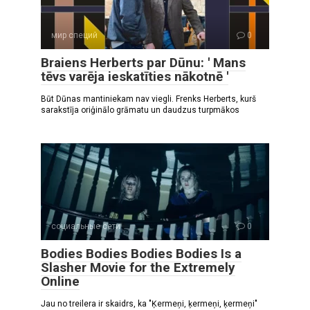
мир специй
0
Braiens Herberts par Dūnu: ' Mans
tēvs varēja ieskatīties nākotnē '
Būt Dūnas mantiniekam nav viegli. Frenks Herberts, kurš
sarakstīja oriģinālo grāmatu un daudzus turpmākos
социальные сети
0
Bodies Bodies Bodies Bodies Is a
Slasher Movie for the Extremely
Online
Jau no treilera ir skaidrs, ka "Ķermeņi, ķermeņi, ķermeņi"