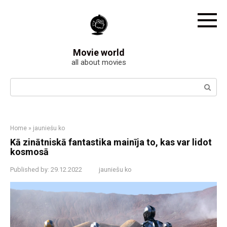
Skip
to
content
Movie world
all about movies
Search:
Home
»
jauniešu ko
Kā zinātniskā fantastika mainīja to, kas var lidot
kosmosā
Published by:
29.12.2022
jauniešu ko