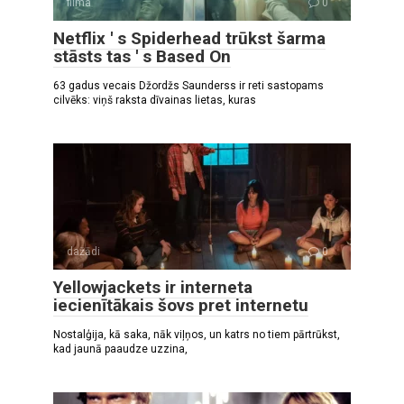
filma
0
Netflix ' s Spiderhead trūkst šarma
stāsts tas ' s Based On
63 gadus vecais Džordžs Saunderss ir reti sastopams
cilvēks: viņš raksta dīvainas lietas, kuras
dažādi
0
Yellowjackets ir interneta
iecienītākais šovs pret internetu
Nostalģija, kā saka, nāk viļņos, un katrs no tiem pārtrūkst,
kad jaunā paaudze uzzina,