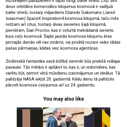
līdzšinējiem pasažieriem ir bijuši turīgi, baltie vīrieši. Līdz šim
divus orbitālos komerciālos lidojumus kosmosā ir vadījuši
baltie vīrieši, tostarp miljardieris Džareds Īzaksmans (Jared
Isaacman) SpaceX Inspiration4 kosmosa lidojumā, taču mēs
redzam arī citus, tostarp divas sievietes šajā lidojumā,
piemēram, Sian Proctor, kas ir ceturtā melnādainā sieviete,
kura ceļo kosmosā. Šajās jaunās kosmosa lidojumu ēras
pirmajās dienās vēl nav zināms, vai privātā nozare veiks tādas
pašas pārmaiņas, kādas veic kosmosa aģentūras.
Zinātniskā fantastika savā būtībā vienmēr būs priekšā reālajai
pasaulei. Tās mērķis ir aplūkot to, kas ir, un iedomāties, kas
varētu būt, ņemot vērā mūsdienu izaicinājumus un ideālus. Tā
palīdzēja NASA iekļūt 20. gadsimtā. Kādu dienu tā palīdzēs
pārcelt kosmosa ceļojumus arī uz 24. gadsimtu.
You may also like