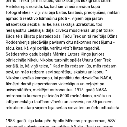
pirms "Treka" pirmizrādes, visi izskatījās līdzīgi cits citam.
Veitekamps norāda, ka, kad šie vīrieši sanāca kopā
fotografēties - viņi visi bija baltie, kristieši, precējušies, militāri
apmācīti reaktīvo lidmašīnu piloti -, viņiem bija jāstāv
alfabētiskā secībā, lai tie, kas rakstīja uzrakstus, tos
nesajauktu. Lielākajai daļai cilvēku mūsdienās un pat tolaik
šāds tēls šķistu pārsteidzošs. Taču Trek un tā radītājs Džīns
Roddenberijs piedāvāja pavisam citu nākotnes redzējumu -
tādu, kas, kā viņi cerēja, varētu virzīt lietas tagadnē.
Sešdesmito gadu beigās Mārtins Luters Kings juniors
pārliecināja Nikelu Nikolsu turpināt spēlēt Uhuru Star Trek
seriālā, jo, kā viņš teica, " Kad mēs redzam jūs, mēs redzam
sevi, un mēs redzam sevi saprātīgu, skaistu un lepnu. "
Nikolsa uzsāka kampaņu, lai panāktu daudzveidību NASA,
filmējot darbā pieņemšanas videoklipus un ceļojot pa
universitātēm, meklējot astronautus. 1978. gadā NASA
astronautu kursam pieteicās 8000 melnādaino, aziātu un
latīņamerikāņu tautības vīriešu un sieviešu; no 35 jauniem
rekrutiem starp viņiem bija sešas sievietes un četri cittautieši.
1983. gadā, ilgu laiku pēc Apollo Mēness programmas, ASV
kosmosā palaida pirmo amerikānieti Salliju Raidu un pirmo