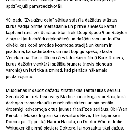
apdzīvojuši pamatiedzīvotāji.
90. gadu "Zvaigžņu ceļa" sērijas stāstīja dažādus stāstus,
kurus vadīja pirmie melnādainie un pirmie sieviešu kārtas
kapteiņi franšīzē. Seriālos Star Trek: Deep Space 9 un Babylon
5 bija iekļauti dažādi citplanētieši un dažādu rasu un tautību
cilvēki, kas kopā atrodas kosmosa stacijā un kuriem ir
jāizdomā, kā sadarboties un rast kopīgu spēku, stāsta
Veitekampa. Tas ir tālu no ārvalstniekiem filmā Buck Rogers,
kurus dažkārt vienkārši spēlēja brunete (nevis blondais
varonis) un kuri tika aizmirsti, kad pienāca nākamais
piedzīvojums.
Mūsdienās ir daudz dažādu zinātniskās fantastikas seriālu.
Seriālā Star Trek: Discovery Martin-Grīn ir kuģa stūrētāja, kurā
darbojas transseksuāli un nebināri aktieri, un šis seriāls
drosmīgi iedvesmoja citus jaunus franšīzes seriālus. Obi-Wan
Kenobi ir Moses Ingram kā inkvizitors Reva, The Expanse ir
Dominique Tipper kā Naomi Nagata, un Doctor Who ir Jodie
Whittaker kā pirmā sieviete Doktore, lai nosauktu tikai dažus.