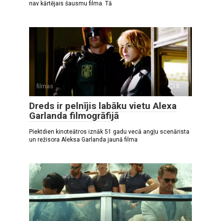
nav kārtējais šausmu filma. Tā
filmas
0
Dreds ir pelnījis labāku vietu Alexa
Garlanda filmogrāfijā
Piektdien kinoteātros iznāk 51 gadu vecā angļu scenārista
un režisora Aleksa Garlanda jaunā filma