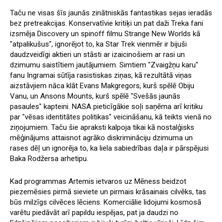
Taču ne visas šīs jaunās zinātniskās fantastikas sejas ieradās
bez pretreakcijas. Konservatīvie kritiķi un pat daži Treka fani
izsmēja Discovery un spinoff filmu Strange New Worlds kā
"atpalikušus", ignorējot to, ka Star Trek vienmēr ir bijuši
daudzveidīgi aktieri un stāsti ar izaicinošiem ar rasi un
dzimumu saistītiem jautājumiem. Simtiem "Zvaigžņu karu"
fanu Ingramai sūtīja rasistiskas ziņas, kā rezultātā viņas
aizstāvjiem nāca klāt Evans Makgregors, kurš spēlē Obiju
Vanu, un Ansons Mounts, kurš spēlē "Svešās jaunās
pasaules" kapteini. NASA pieticīgākie soļi saņēma arī kritiku
par "vēsas identitātes politikas" veicināšanu, kā teikts vienā no
ziņojumiem. Taču šie apraksti kalpoja tikai kā nostalģisks
mēģinājums attaisnot agrāko diskrimināciju dzimuma un
rases dēļ un ignorēja to, ka liela sabiedrības daļa ir pārspējusi
Baka Rodžersa arhetipu.
Kad programmas Artemis ietvaros uz Mēness beidzot
piezemēsies pirmā sieviete un pirmais krāsainais cilvēks, tas
būs milzīgs cilvēces lēciens. Komerciālie lidojumi kosmosā
varētu piedāvāt arī papildu iespējas, pat ja daudzi no