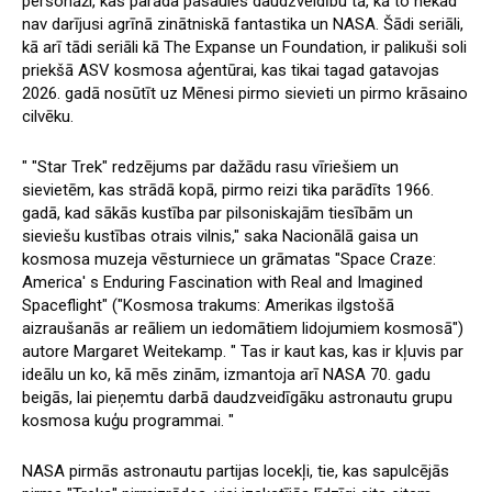
personāži, kas parāda pasaules daudzveidību tā, kā to nekad
nav darījusi agrīnā zinātniskā fantastika un NASA. Šādi seriāli,
kā arī tādi seriāli kā The Expanse un Foundation, ir palikuši soli
priekšā ASV kosmosa aģentūrai, kas tikai tagad gatavojas
2026. gadā nosūtīt uz Mēnesi pirmo sievieti un pirmo krāsaino
cilvēku.
" "Star Trek" redzējums par dažādu rasu vīriešiem un
sievietēm, kas strādā kopā, pirmo reizi tika parādīts 1966.
gadā, kad sākās kustība par pilsoniskajām tiesībām un
sieviešu kustības otrais vilnis," saka Nacionālā gaisa un
kosmosa muzeja vēsturniece un grāmatas "Space Craze:
America' s Enduring Fascination with Real and Imagined
Spaceflight" ("Kosmosa trakums: Amerikas ilgstošā
aizraušanās ar reāliem un iedomātiem lidojumiem kosmosā")
autore Margaret Weitekamp. " Tas ir kaut kas, kas ir kļuvis par
ideālu un ko, kā mēs zinām, izmantoja arī NASA 70. gadu
beigās, lai pieņemtu darbā daudzveidīgāku astronautu grupu
kosmosa kuģu programmai. "
NASA pirmās astronautu partijas locekļi, tie, kas sapulcējās