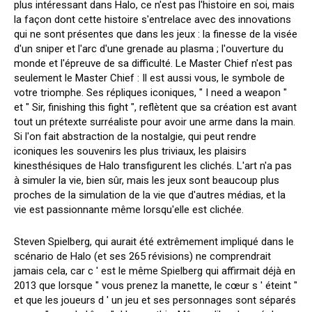
plus intéressant dans Halo, ce n'est pas l'histoire en soi, mais
la façon dont cette histoire s'entrelace avec des innovations
qui ne sont présentes que dans les jeux : la finesse de la visée
d'un sniper et l'arc d'une grenade au plasma ; l'ouverture du
monde et l'épreuve de sa difficulté. Le Master Chief n'est pas
seulement le Master Chief : Il est aussi vous, le symbole de
votre triomphe. Ses répliques iconiques, " I need a weapon "
et " Sir, finishing this fight ", reflètent que sa création est avant
tout un prétexte surréaliste pour avoir une arme dans la main.
Si l'on fait abstraction de la nostalgie, qui peut rendre
iconiques les souvenirs les plus triviaux, les plaisirs
kinesthésiques de Halo transfigurent les clichés. L'art n'a pas
à simuler la vie, bien sûr, mais les jeux sont beaucoup plus
proches de la simulation de la vie que d'autres médias, et la
vie est passionnante même lorsqu'elle est clichée.
Steven Spielberg, qui aurait été extrêmement impliqué dans le
scénario de Halo (et ses 265 révisions) ne comprendrait
jamais cela, car c ' est le même Spielberg qui affirmait déjà en
2013 que lorsque " vous prenez la manette, le cœur s ' éteint "
et que les joueurs d ' un jeu et ses personnages sont séparés