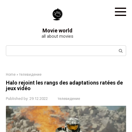
Skip
to
content
Movie world
all about movies
Search:
Home
»
телевидение
Halo rejoint les rangs des adaptations ratées de
jeux vidéo
Published by:
29.12.2022
телевидение