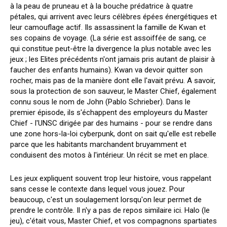
à la peau de pruneau et à la bouche prédatrice à quatre
pétales, qui arrivent avec leurs célèbres épées énergétiques et
leur camouflage actif. Ils assassinent la famille de Kwan et
ses copains de voyage. (La série est assoiffée de sang, ce
qui constitue peut-être la divergence la plus notable avec les
jeux ; les Elites précédents n'ont jamais pris autant de plaisir à
faucher des enfants humains). Kwan va devoir quitter son
rocher, mais pas de la manière dont elle l'avait prévu. A savoir,
sous la protection de son sauveur, le Master Chief, également
connu sous le nom de John (Pablo Schrieber). Dans le
premier épisode, ils s'échappent des employeurs du Master
Chief - l'UNSC dirigée par des humains - pour se rendre dans
une zone hors-la-loi cyberpunk, dont on sait qu'elle est rebelle
parce que les habitants marchandent bruyamment et
conduisent des motos à l'intérieur. Un récit se met en place.
Les jeux expliquent souvent trop leur histoire, vous rappelant
sans cesse le contexte dans lequel vous jouez. Pour
beaucoup, c'est un soulagement lorsqu'on leur permet de
prendre le contrôle. Il n'y a pas de repos similaire ici. Halo (le
jeu), c'était vous, Master Chief, et vos compagnons spartiates