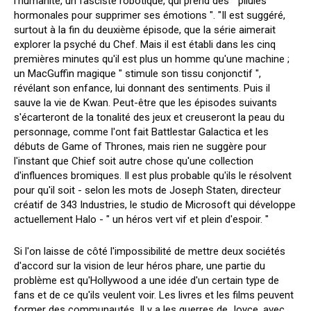
l'humanité, un fasciste robotique, qui prend des " pilules
hormonales pour supprimer ses émotions ". "Il est suggéré,
surtout à la fin du deuxième épisode, que la série aimerait
explorer la psyché du Chef. Mais il est établi dans les cinq
premières minutes qu'il est plus un homme qu'une machine ;
un MacGuffin magique " stimule son tissu conjonctif ",
révélant son enfance, lui donnant des sentiments. Puis il
sauve la vie de Kwan. Peut-être que les épisodes suivants
s'écarteront de la tonalité des jeux et creuseront la peau du
personnage, comme l'ont fait Battlestar Galactica et les
débuts de Game of Thrones, mais rien ne suggère pour
l'instant que Chief soit autre chose qu'une collection
d'influences bromiques. Il est plus probable qu'ils le résolvent
pour qu'il soit - selon les mots de Joseph Staten, directeur
créatif de 343 Industries, le studio de Microsoft qui développe
actuellement Halo - " un héros vert vif et plein d'espoir. "
Si l'on laisse de côté l'impossibilité de mettre deux sociétés
d'accord sur la vision de leur héros phare, une partie du
problème est qu'Hollywood a une idée d'un certain type de
fans et de ce qu'ils veulent voir. Les livres et les films peuvent
former des communautés. Il y a les guerres de Joyce, avec