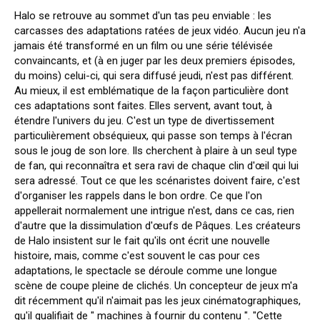
Halo se retrouve au sommet d'un tas peu enviable : les
carcasses des adaptations ratées de jeux vidéo. Aucun jeu n'a
jamais été transformé en un film ou une série télévisée
convaincants, et (à en juger par les deux premiers épisodes,
du moins) celui-ci, qui sera diffusé jeudi, n'est pas différent.
Au mieux, il est emblématique de la façon particulière dont
ces adaptations sont faites. Elles servent, avant tout, à
étendre l'univers du jeu. C'est un type de divertissement
particulièrement obséquieux, qui passe son temps à l'écran
sous le joug de son lore. Ils cherchent à plaire à un seul type
de fan, qui reconnaîtra et sera ravi de chaque clin d'œil qui lui
sera adressé. Tout ce que les scénaristes doivent faire, c'est
d'organiser les rappels dans le bon ordre. Ce que l'on
appellerait normalement une intrigue n'est, dans ce cas, rien
d'autre que la dissimulation d'œufs de Pâques. Les créateurs
de Halo insistent sur le fait qu'ils ont écrit une nouvelle
histoire, mais, comme c'est souvent le cas pour ces
adaptations, le spectacle se déroule comme une longue
scène de coupe pleine de clichés. Un concepteur de jeux m'a
dit récemment qu'il n'aimait pas les jeux cinématographiques,
qu'il qualifiait de " machines à fournir du contenu ". "Cette