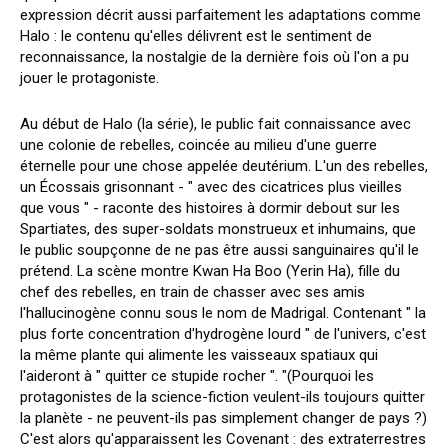
expression décrit aussi parfaitement les adaptations comme
Halo : le contenu qu'elles délivrent est le sentiment de
reconnaissance, la nostalgie de la dernière fois où l'on a pu
jouer le protagoniste.
Au début de Halo (la série), le public fait connaissance avec
une colonie de rebelles, coincée au milieu d'une guerre
éternelle pour une chose appelée deutérium. L'un des rebelles,
un Écossais grisonnant - " avec des cicatrices plus vieilles
que vous " - raconte des histoires à dormir debout sur les
Spartiates, des super-soldats monstrueux et inhumains, que
le public soupçonne de ne pas être aussi sanguinaires qu'il le
prétend. La scène montre Kwan Ha Boo (Yerin Ha), fille du
chef des rebelles, en train de chasser avec ses amis
l'hallucinogène connu sous le nom de Madrigal. Contenant " la
plus forte concentration d'hydrogène lourd " de l'univers, c'est
la même plante qui alimente les vaisseaux spatiaux qui
l'aideront à " quitter ce stupide rocher ". "(Pourquoi les
protagonistes de la science-fiction veulent-ils toujours quitter
la planète - ne peuvent-ils pas simplement changer de pays ?)
C'est alors qu'apparaissent les Covenant : des extraterrestres