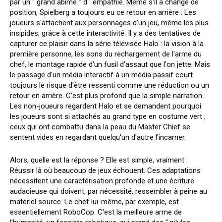
par un " grand abîme " d ' empathie. Même s'il a changé de
position, Spielberg a toujours eu ce retour en arrière : Les
joueurs s'attachent aux personnages d'un jeu, même les plus
insipides, grâce à cette interactivité. Il y a des tentatives de
capturer ce plaisir dans la série télévisée Halo : la vision à la
première personne, les sons du rechargement de l'arme du
chef, le montage rapide d'un fusil d'assaut que l'on jette. Mais
le passage d'un média interactif à un média passif court
toujours le risque d'être ressenti comme une réduction ou un
retour en arrière. C'est plus profond que la simple narration.
Les non-joueurs regardent Halo et se demandent pourquoi
les joueurs sont si attachés au grand type en costume vert ;
ceux qui ont combattu dans la peau du Master Chief se
sentent vides en regardant quelqu'un d'autre l'incarner.
Alors, quelle est la réponse ? Elle est simple, vraiment :
Réussir là où beaucoup de jeux échouent. Ces adaptations
nécessitent une caractérisation profonde et une écriture
audacieuse qui doivent, par nécessité, ressembler à peine au
matériel source. Le chef lui-même, par exemple, est
essentiellement RoboCop. C'est la meilleure arme de