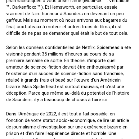
pharmaceutiques à vous briser l'âme (MobiPak ™ , Verbaluce
™ , Darkenfloxx ™ ). Et Hemsworth, en particulier, essaie
vraiment de faire honneur à Saunders en devenant un peu
gaffeur. Mais au moment où nous arrivons aux bagarres du
final, aux bateaux à moteur et autres trucs de films, il est
difficile de ne pas se demander quel était le but de tout cela.
Selon les données confidentielles de Netflix, Spiderhead a été
visionné pendant 35 millions d'heures au cours de sa
première semaine de sortie. En théorie, n'importe quel
amateur de science-fiction devrait être enthousiasmé par
l'existence d'un succès de science-fiction sans franchise,
réalisé à grands frais et basé sur l'œuvre d'un Américain
bizarre. Mais Spiderhead est surtout mauvais, et c'est une
déception. Parce que même au-delà du potentiel de l'histoire
de Saunders, il y a beaucoup de choses à faire ici.
Dans l'Amérique de 2022, il est tout à fait possible, en
fonction de votre statut socio-économique, de lire un article
de journalisme d'investigation sur une expérience bizarre en
prison et d'en faire l'expérience directe et horrible. Une