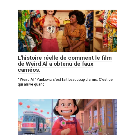
фильм
0
L'histoire réelle de comment le film
de Weird Al a obtenu de faux
caméos.
" Weird Al " Yankovic s'est fait beaucoup d'amis. C'est ce
qui arrive quand
фильмы
0