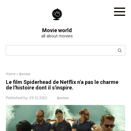
Skip
to
content
Movie world
all about movies
Search:
Home
»
фильм
Le film Spiderhead de Netflix n'a pas le charme
de l'histoire dont il s'inspire.
Published by:
29.12.2022
фильм