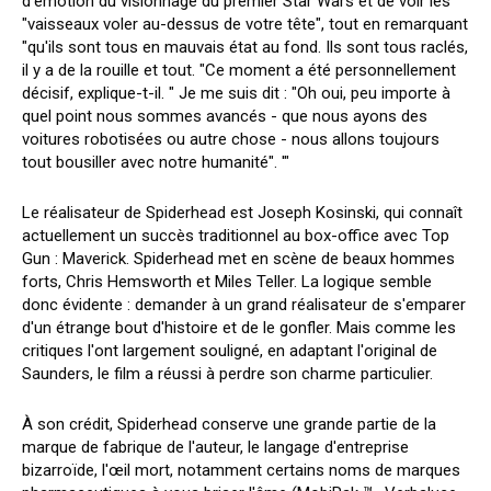
d'émotion du visionnage du premier Star Wars et de voir les
"vaisseaux voler au-dessus de votre tête", tout en remarquant
"qu'ils sont tous en mauvais état au fond. Ils sont tous raclés,
il y a de la rouille et tout. "Ce moment a été personnellement
décisif, explique-t-il. " Je me suis dit : "Oh oui, peu importe à
quel point nous sommes avancés - que nous ayons des
voitures robotisées ou autre chose - nous allons toujours
tout bousiller avec notre humanité". '"
Le réalisateur de Spiderhead est Joseph Kosinski, qui connaît
actuellement un succès traditionnel au box-office avec Top
Gun : Maverick. Spiderhead met en scène de beaux hommes
forts, Chris Hemsworth et Miles Teller. La logique semble
donc évidente : demander à un grand réalisateur de s'emparer
d'un étrange bout d'histoire et de le gonfler. Mais comme les
critiques l'ont largement souligné, en adaptant l'original de
Saunders, le film a réussi à perdre son charme particulier.
À son crédit, Spiderhead conserve une grande partie de la
marque de fabrique de l'auteur, le langage d'entreprise
bizarroïde, l'œil mort, notamment certains noms de marques