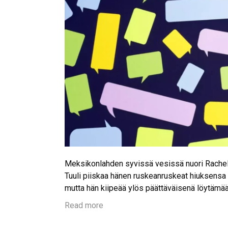
Meksikonlahden syvissä vesissä nuori Rachel-
Tuuli piiskaa hänen ruskeanruskeat hiuksensa v
mutta hän kiipeää ylös päättäväisenä löytämää
Read more