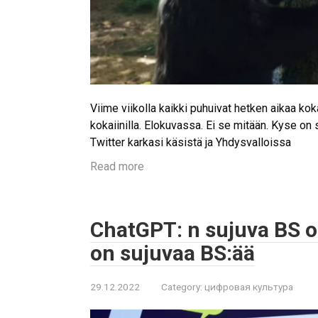
Viime viikolla kaikki puhuivat hetken aikaa kok
kokaiinilla. Elokuvassa. Ei se mitään. Kyse on 
Twitter karkasi käsistä ja Yhdysvalloissa
Read more
ChatGPT: n sujuva BS o
on sujuvaa BS:ää
29.12.2022
Category:
цифровая культура