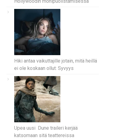
Hollywoodin monipuolistamisessa
Hiki antaa vaikuttajille jotain, mitä heillä
ei ole koskaan ollut: Syvyys
Upea uusi Dune traileri kerjää
katsomaan sitä teattereissa