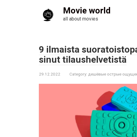
Skip
Movie world
to
content
all about movies
9 ilmaista suoratoistopa
sinut tilaushelvetistä
29.12.2022
Category:
дешёвые острые ощуще