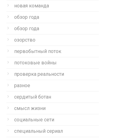
новая команда
обзор года
обзор года
озорство
первобытный поток
потоковые войны
проверка реальности
разное
сердитый ботан
смысл жизни
социальные сети
специальный сериал