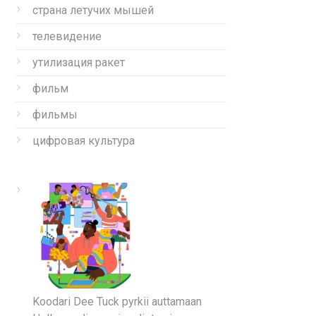
страна летучих мышей
телевидение
утилизация ракет
фильм
фильмы
цифровая культура
Koodari Dee Tuck pyrkii auttamaan