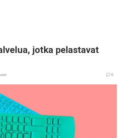
lvelua, jotka pelastavat
ния
0