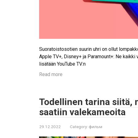
Suoratoistosotien suurin uhri on ollut lompak
Apple TV+, Disney+ ja Paramount+: Ne kaikki
lisätään YouTube TV:n
Read more
Todellinen tarina siitä
saatiin valekameoita
29.12.2022
Category:
фильм