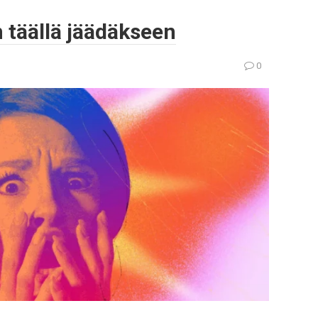
 täällä jäädäkseen
0