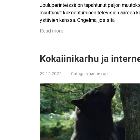
Jouluperinteissä on tapahtunut paljon muutoksi
muuttunut: kokoontuminen television ääreen ka
ystävien kanssa. Ongelma, jos sitä
Read more
Kokaiinikarhu ja intern
29.12.2022
Category:
монитор