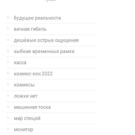
будущее реальности
вечная гибель
дешёвые острые ощущения
зыбкие временные рамки
касса
комикс-кон 2022
комиксы
ложки нет
машинная тоска
мир специй
монитор