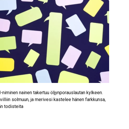
niminen nainen takertuu öljynporauslautan kylkeen.
illiin solmuun, ja merivesi kastelee hänen farkkunsa,
n todisteita