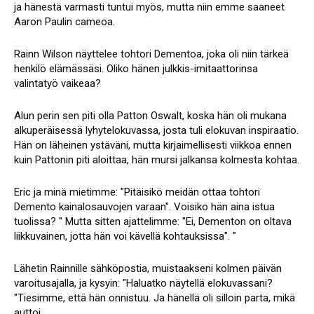
ja hänestä varmasti tuntui myös, mutta niin emme saaneet
Aaron Paulin cameoa.
Rainn Wilson näyttelee tohtori Dementoa, joka oli niin tärkeä
henkilö elämässäsi. Oliko hänen julkkis-imitaattorinsa
valintatyö vaikeaa?
Alun perin sen piti olla Patton Oswalt, koska hän oli mukana
alkuperäisessä lyhytelokuvassa, josta tuli elokuvan inspiraatio.
Hän on läheinen ystäväni, mutta kirjaimellisesti viikkoa ennen
kuin Pattonin piti aloittaa, hän mursi jalkansa kolmesta kohtaa.
Eric ja minä mietimme: "Pitäisikö meidän ottaa tohtori
Demento kainalosauvojen varaan". Voisiko hän aina istua
tuolissa? " Mutta sitten ajattelimme: "Ei, Dementon on oltava
liikkuvainen, jotta hän voi kävellä kohtauksissa". "
Lähetin Rainnille sähköpostia, muistaakseni kolmen päivän
varoitusajalla, ja kysyin: "Haluatko näytellä elokuvassani?
"Tiesimme, että hän onnistuu. Ja hänellä oli silloin parta, mikä
auttoi.