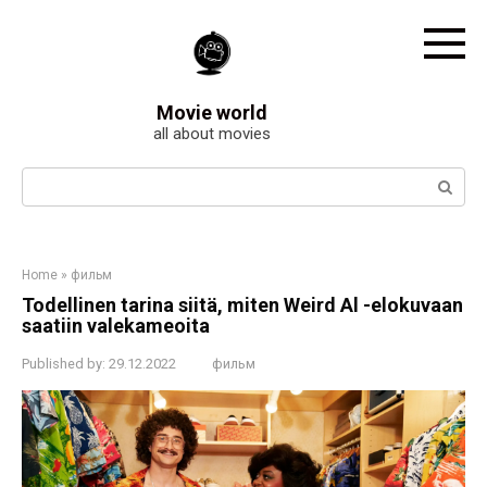
Skip
to
content
Movie world
all about movies
Search:
Home
»
фильм
Todellinen tarina siitä, miten Weird Al -elokuvaan
saatiin valekameoita
Published by:
29.12.2022
фильм