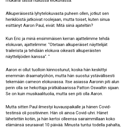
mukana tässä hullussa elokuvassa.
Alkuperäisestä lyhytelokuvasta puheen ollen, jotkut sen
henkilöistä jatkoivat roolejaan, mutta toiset, kuten sinua
esittänyt Aaron Paul, eivät. Mitä siinä ajateltiin?
Kun Eric ja minä ensimmäisen kerran ajattelimme tehdä
elokuvan, ajattelimme: "Otetaan alkuperäiset näyttelijät
trailerista ja tehdään elokuva oikeasti alkuperäisten
näyttelijöiden kanssa". "
Aaron ei ollut tuolloin kiinnostunut, koska hän keskittyi
enemmän draamatyöhön, mutta hän suostui ystävällisesti
tekemään cameon elokuvassa. Itse asiassa Aaronin piti alun
perin olla se hekottaja prätkäbaarissa Patton Oswaltin sijaan.
Se on kuin musikaalituolia, mutta sen piti olla Aaron.
Mutta sitten Paul ilmestyi kuvauspaikalle ja hänen Covid-
testinsä oli positiivinen. Hän oli ainoa Covid-uhri. Hänet
lähetettiin kotiin, ja hän kertoi olleensa sairaimmillaan koko
elämänsä seuraavat 10 päivää. Minusta tuntui todella pahalta,