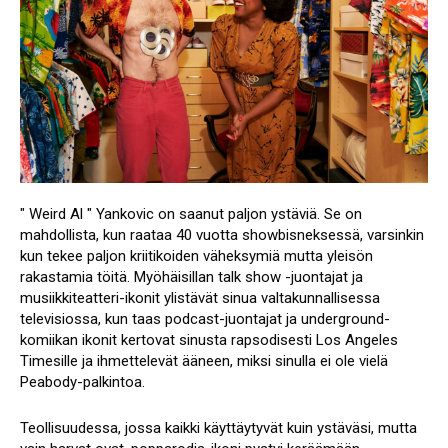
" Weird Al " Yankovic on saanut paljon ystäviä. Se on
mahdollista, kun raataa 40 vuotta showbisneksessä, varsinkin
kun tekee paljon kriitikoiden väheksymiä mutta yleisön
rakastamia töitä. Myöhäisillan talk show -juontajat ja
musiikkiteatteri-ikonit ylistävät sinua valtakunnallisessa
televisiossa, kun taas podcast-juontajat ja underground-
komiikan ikonit kertovat sinusta rapsodisesti Los Angeles
Timesille ja ihmettelevät ääneen, miksi sinulla ei ole vielä
Peabody-palkintoa.
Teollisuudessa, jossa kaikki käyttäytyvät kuin ystäväsi, mutta