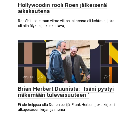
Hollywoodin rooli Roen jälkeisenä
aikakautena
Rap Sh!t -ohjelman viime viikon jaksossa oli kohtaus, joka
oli niin älykäs ja koskettava,
мир специй
0
Brian Herbert Duunista: ' Isäni pystyi
näkemään tulevaisuuteen '
Ei ole helppoa olla Dunen perijä. Frank Herbert, joka kirjoitti
alkuperäisen kirjan ja monia