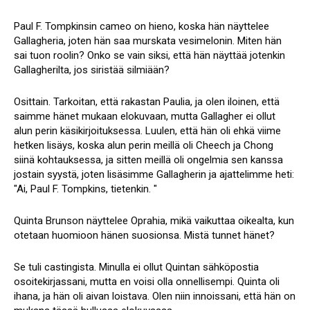
Paul F. Tompkinsin cameo on hieno, koska hän näyttelee
Gallagheria, joten hän saa murskata vesimelonin. Miten hän
sai tuon roolin? Onko se vain siksi, että hän näyttää jotenkin
Gallagherilta, jos siristää silmiään?
Osittain. Tarkoitan, että rakastan Paulia, ja olen iloinen, että
saimme hänet mukaan elokuvaan, mutta Gallagher ei ollut
alun perin käsikirjoituksessa. Luulen, että hän oli ehkä viime
hetken lisäys, koska alun perin meillä oli Cheech ja Chong
siinä kohtauksessa, ja sitten meillä oli ongelmia sen kanssa
jostain syystä, joten lisäsimme Gallagherin ja ajattelimme heti:
"Ai, Paul F. Tompkins, tietenkin. "
Quinta Brunson näyttelee Oprahia, mikä vaikuttaa oikealta, kun
otetaan huomioon hänen suosionsa. Mistä tunnet hänet?
Se tuli castingista. Minulla ei ollut Quintan sähköpostia
osoitekirjassani, mutta en voisi olla onnellisempi. Quinta oli
ihana, ja hän oli aivan loistava. Olen niin innoissani, että hän on