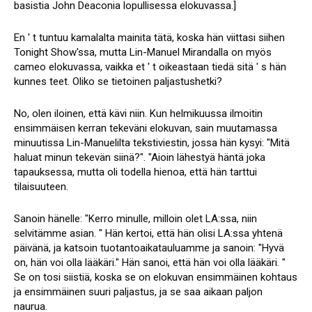
basistia John Deaconia lopullisessa elokuvassa.]
En ' t tuntuu kamalalta mainita tätä, koska hän viittasi siihen
Tonight Show'ssa, mutta Lin-Manuel Mirandalla on myös
cameo elokuvassa, vaikka et ' t oikeastaan tiedä sitä ' s hän
kunnes teet. Oliko se tietoinen paljastushetki?
No, olen iloinen, että kävi niin. Kun helmikuussa ilmoitin
ensimmäisen kerran tekeväni elokuvan, sain muutamassa
minuutissa Lin-Manuelilta tekstiviestin, jossa hän kysyi: "Mitä
haluat minun tekevän siinä?". "Aioin lähestyä häntä joka
tapauksessa, mutta oli todella hienoa, että hän tarttui
tilaisuuteen.
Sanoin hänelle: "Kerro minulle, milloin olet LA:ssa, niin
selvitämme asian. " Hän kertoi, että hän olisi LA:ssa yhtenä
päivänä, ja katsoin tuotantoaikatauluamme ja sanoin: "Hyvä
on, hän voi olla lääkäri." Hän sanoi, että hän voi olla lääkäri. "
Se on tosi siistiä, koska se on elokuvan ensimmäinen kohtaus
ja ensimmäinen suuri paljastus, ja se saa aikaan paljon
naurua.