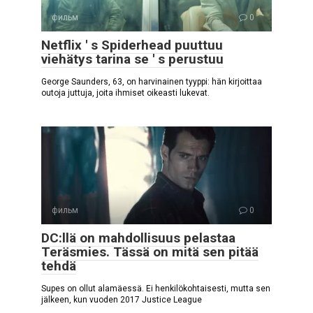
фильм
0
Netflix ' s Spiderhead puuttuu
viehätys tarina se ' s perustuu
George Saunders, 63, on harvinainen tyyppi: hän kirjoittaa
outoja juttuja, joita ihmiset oikeasti lukevat.
фильм
0
DC:llä on mahdollisuus pelastaa
Teräsmies. Tässä on mitä sen pitää
tehdä
Supes on ollut alamäessä. Ei henkilökohtaisesti, mutta sen
jälkeen, kun vuoden 2017 Justice League