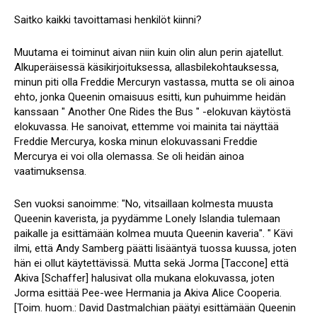
Saitko kaikki tavoittamasi henkilöt kiinni?
Muutama ei toiminut aivan niin kuin olin alun perin ajatellut.
Alkuperäisessä käsikirjoituksessa, allasbilekohtauksessa,
minun piti olla Freddie Mercuryn vastassa, mutta se oli ainoa
ehto, jonka Queenin omaisuus esitti, kun puhuimme heidän
kanssaan " Another One Rides the Bus " -elokuvan käytöstä
elokuvassa. He sanoivat, ettemme voi mainita tai näyttää
Freddie Mercurya, koska minun elokuvassani Freddie
Mercurya ei voi olla olemassa. Se oli heidän ainoa
vaatimuksensa.
Sen vuoksi sanoimme: "No, vitsaillaan kolmesta muusta
Queenin kaverista, ja pyydämme Lonely Islandia tulemaan
paikalle ja esittämään kolmea muuta Queenin kaveria". " Kävi
ilmi, että Andy Samberg päätti lisääntyä tuossa kuussa, joten
hän ei ollut käytettävissä. Mutta sekä Jorma [Taccone] että
Akiva [Schaffer] halusivat olla mukana elokuvassa, joten
Jorma esittää Pee-wee Hermania ja Akiva Alice Cooperia.
[Toim. huom.: David Dastmalchian päätyi esittämään Queenin