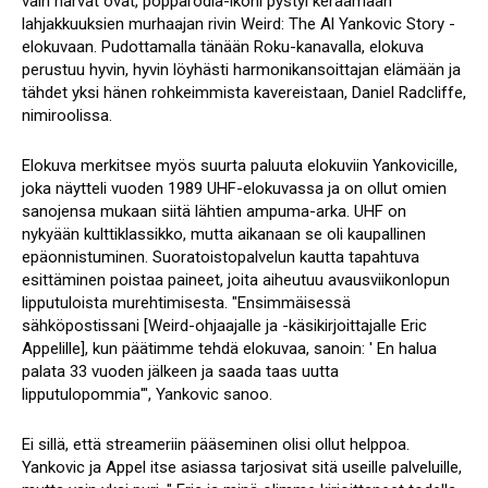
vain harvat ovat, popparodia-ikoni pystyi keräämään
lahjakkuuksien murhaajan rivin Weird: The Al Yankovic Story -
elokuvaan. Pudottamalla tänään Roku-kanavalla, elokuva
perustuu hyvin, hyvin löyhästi harmonikansoittajan elämään ja
tähdet yksi hänen rohkeimmista kavereistaan, Daniel Radcliffe,
nimiroolissa.
Elokuva merkitsee myös suurta paluuta elokuviin Yankovicille,
joka näytteli vuoden 1989 UHF-elokuvassa ja on ollut omien
sanojensa mukaan siitä lähtien ampuma-arka. UHF on
nykyään kulttiklassikko, mutta aikanaan se oli kaupallinen
epäonnistuminen. Suoratoistopalvelun kautta tapahtuva
esittäminen poistaa paineet, joita aiheutuu avausviikonlopun
lipputuloista murehtimisesta. "Ensimmäisessä
sähköpostissani [Weird-ohjaajalle ja -käsikirjoittajalle Eric
Appelille], kun päätimme tehdä elokuvaa, sanoin: ' En halua
palata 33 vuoden jälkeen ja saada taas uutta
lipputulopommia'", Yankovic sanoo.
Ei sillä, että streameriin pääseminen olisi ollut helppoa.
Yankovic ja Appel itse asiassa tarjosivat sitä useille palveluille,