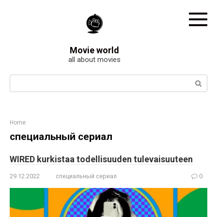
Skip
to
content
Movie world
all about movies
Search:
Home
специальный сериал
WIRED kurkistaa todellisuuden tulevaisuuteen
29.12.2022
специальный сериал
0