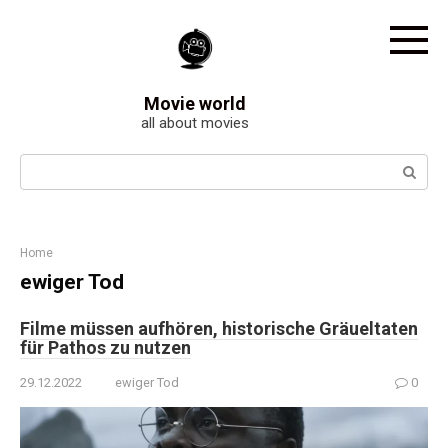
Skip
to
content
Movie world
all about movies
Search:
Home
ewiger Tod
Filme müssen aufhören, historische Gräueltaten
für Pathos zu nutzen
29.12.2022
ewiger Tod
0