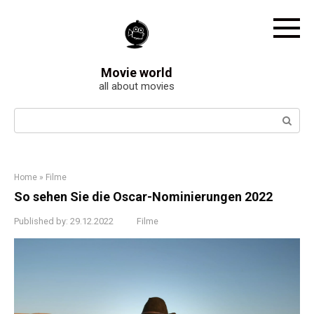
Skip
to
content
Movie world
all about movies
Search:
Home
»
Filme
So sehen Sie die Oscar-Nominierungen 2022
Published by:
29.12.2022
Filme