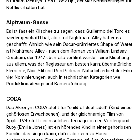
ist Adam McKays "Don't Look Up", der vier Nominierungen für
Netflix erhalten hat.
Alptraum-Gasse
Es ist fast ein Klischee zu sagen, dass Guillermo del Toro es
wieder geschafft hat, aber mit Nightmare Alley hat er es
geschafft. Ähnlich wie sein Oscar-prämiertes Shape of Water
ist Nightmare Alley - nach dem Roman von William Lindsay
Gresham, der 1947 ebenfalls verfilmt wurde - eine Mischung
aus allem, was der Regisseur am besten kann: übernatürliche
Elemente, Noir-Stil und Ron Perlman. Natürlich erhielt der Film
vier Nominierungen, auch in technischen Kategorien wie
Produktionsdesign und Kameraführung.
CODA
Das Akronym CODA steht für "child of deaf adult" (Kind eines
gehörlosen Erwachsenen), und der gleichnamige Film von
Apple TV+ stellt einen solchen Teenager in den Vordergrund.
Ruby (Emilia Jones) ist ein hörendes Kind in einer gehörlosen
Familie, das singen kann, dafür aber von zu Hause