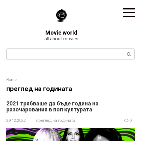
Skip
to
content
Movie world
all about movies
Search:
Home
преглед на годината
2021 трябваше да бъде година на
разочарования в поп културата
29.12.2022
преглед на годината
0