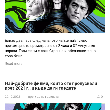
Близо два часа след началото на Eternals ' леко
прекомерното времетраене от 2 часа и 37 минути ме
порази: Този филм е лош. Странно и обезпокоително,
това беше
Read more
Най-добрите филми, които сте пропуснали
през 2021 г., и къде да ги гледате
29.12.2022
преглед на годината
0