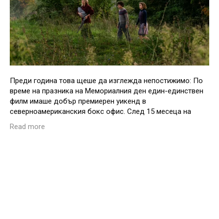
Преди година това щеше да изглежда непостижимо: По
време на празника на Мемориалния ден един-единствен
филм имаше добър премиерен уикенд в
северноамериканския бокс офис. След 15 месеца на
Read more