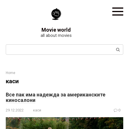
Skip
to
content
Movie world
all about movies
Search:
Home
каси
Все пак има надежда за американските
киносалони
29.12.2022
каси
0