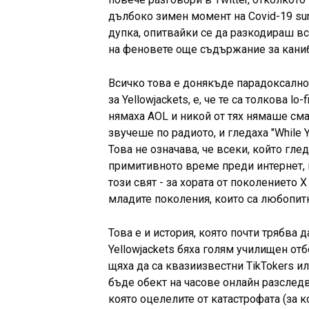
дълбоко зимен момент на Covid-19 sur
дупка, опитвайки се да разкодираш вс
на феновете още съдържание за каниб
Всичко това е донякъде парадоксално,
за Yellowjackets, е, че те са толкова l
нямаха AOL и никой от тях нямаше смар
звучеше по радиото, и гледаха "While Y
Това не означава, че всеки, който глед
примитивното време преди интернет,
този свят - за хората от поколението X
младите поколения, които са любопитн
Това е и история, която почти трябва 
Yellowjackets бяха голям училищен отб
щяха да са квазиизвестни TikTokers 
бъде обект на часове онлайн разследв
която оцелелите от катастрофата (за к