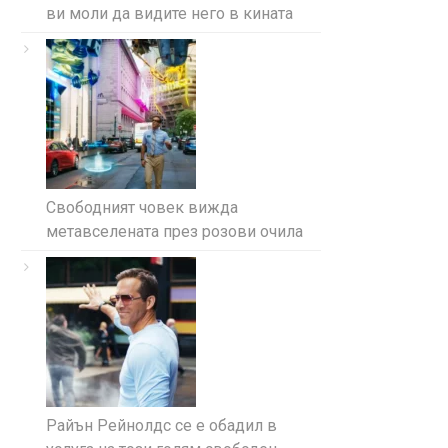
ви моли да видите него в кината
Свободният човек вижда
метавселената през розови очила
Райън Рейнолдс се е обадил в