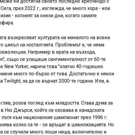
о може би достигна своето последно кресчендо с
Сега, през 2022 г., изглежда, че много хора - или
изия - копнеят за онези дни, когато самите
ефира.
рата възкресяват културата на миналото на всеки
о цикъл на носталгията. Проблемът е, че няма
и революции. Например в ерата на възхода,
n", също се усещаше сантименталност от 60-те
e New Yorker, нарича това "златно 40-годишно
роменя много по-бързо от това. Достатъчно е някои
 Twilight, за да се върнат 2000-те години. Или, в
ъгляв, розов поглед към младостта. Става дума за
 в Ню Джърси, който се озовава в канадската
о пътя към националния шампионат през 1996 г.
чнява колко са те - се връщат в цивилизацията. Но
 са се случили много лоши неща, включително и