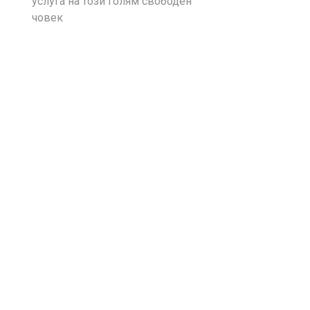
услуга на този голям свободен
човек