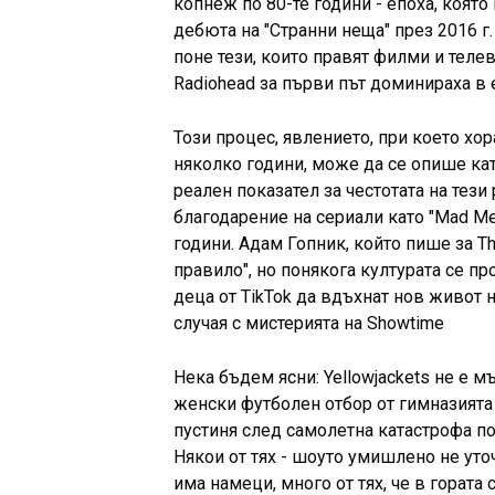
копнеж по 80-те години - епоха, коят
дебюта на "Странни неща" през 2016 г. 
поне тези, които правят филми и телев
Radiohead за първи път доминираха в 
Този процес, явлението, при което хо
няколко години, може да се опише кат
реален показател за честотата на тез
благодарение на сериали като "Mad Me
години. Адам Гопник, който пише за Th
правило", но понякога културата се п
деца от TikTok да вдъхнат нов живот на
случая с мистерията на Showtime
Нека бъдем ясни: Yellowjackets не е м
женски футболен отбор от гимназията
пустиня след самолетна катастрофа п
Някои от тях - шоуто умишлено не уто
има намеци, много от тях, че в гората