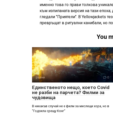
именно това го прави толкова уникале
към изпипаната версия на тази епоха; 
гледали "Приятели". В Yellowjackets т
превръщат в ритуални канибали, но п
You m
разни
0
Единственото нещо, което Covid
не разби на парчета? Филми за
чудовища
В никакъв случай не е филм за мислещи хора, но в
"Годзила срещу Конг"