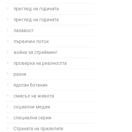
преглед на годината
преглед на годината
палавост
първичен поток
войни за стрийминг
проверка на реалността
разни
ядосан ботаник
смисъл на живота
социални медии
специални серии
Страната на прилепите