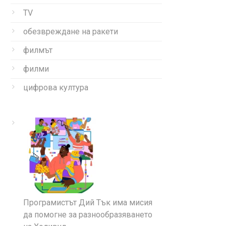
TV
обезвреждане на ракети
филмът
филми
цифрова култура
Програмистът Дий Тък има мисия
да помогне за разнообразяването