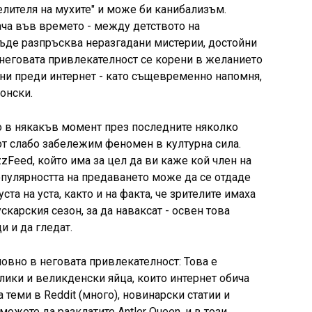
елителя на мухите" и може би канибализъм.
ача във времето - между детството на
къде разпръсква неразгадани мистерии, достойни
", неговата привлекателност се корени в желанието
ни преди интернет - като същевременно напомня,
конски.
но в някакъв момент през последните няколко
от слабо забележим феномен в културна сила.
zzFeed, който има за цел да ви каже кой член на
популярността на предаването може да се отдаде
уста на уста, както и на факта, че зрителите имаха
карския сезон, за да наваксат - освен това
 и да гледат.
овно в неговата привлекателност: Това е
лики и великденски яйца, които интернет обича
 теми в Reddit (много), новинарски статии и
можете да разклатите Antler Queen, и в този