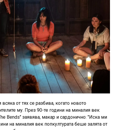
 всяка от тях се разбива, когато новото
телите му. През 90-те години на миналия век
The Bends" заявява, макар и сардонично: "Иска ми
одини на миналия век попкултурата беше залята от