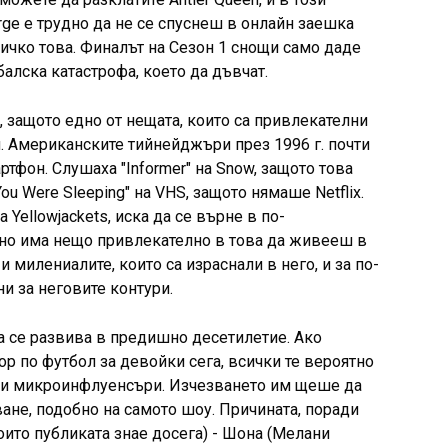
ge е трудно да не се спуснеш в онлайн заешка
ичко това. Финалът на Сезон 1 снощи само даде
алска катастрофа, което да дъвчат.
 защото едно от нещата, които са привлекателни
o-fi. Американските тийнейджъри през 1996 г. почти
тфон. Слушаха "Informer" на Snow, защото това
ou Were Sleeping" на VHS, защото нямаше Netflix.
а Yellowjackets, иска да се върне в по-
 но има нещо привлекателно в това да живееш в
 и милениалите, които са израснали в него, и за по-
и за неговите контури.
да се развива в предишно десетилетие. Ако
ор по футбол за девойки сега, всички те вероятно
или микроинфлуенсъри. Изчезването им щеше да
ане, подобно на самото шоу. Причината, поради
оито публиката знае досега) - Шона (Мелани