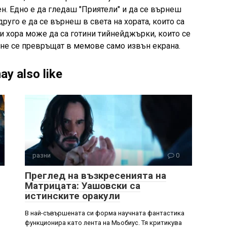
н. Едно е да гледаш "Приятели" и да се върнеш
друго е да се върнеш в света на хората, които са
ези хора може да са готини тийнейджърки, които се
оне се превръщат в мемове само извън екрана.
ay also like
разни
0
Преглед на възкресенията на
Матрицата: Уашовски са
истинските оракули
В най-съвършената си форма научната фантастика
функционира като лента на Мьобиус. Тя критикува