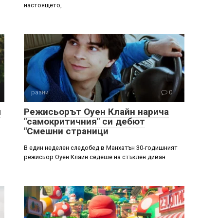
настоящето,
разни
0
м
Режисьорът Оуен Клайн нарича
"самокритичния" си дебют
"Смешни страници
В един неделен следобед в Манхатън 30-годишният
режисьор Оуен Клайн седеше на стъклен диван