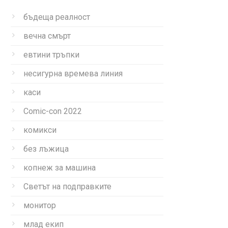
бъдеща реалност
вечна смърт
евтини тръпки
несигурна времева линия
каси
Comic-con 2022
комикси
без лъжица
копнеж за машина
Светът на подправките
монитор
млад екип