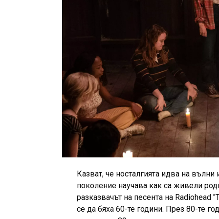
Казват, че носталгията идва на вълни и
поколение научава как са живели роди
разказвачът на песента на Radiohead "
се да бяха 60-те години. През 80-те г