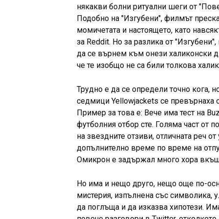
някакви болни ритуални шеги от "Пов
Подобно на "Изгубени", филмът преск
момичетата и настоящето, като нався
за Reddit. Но за разлика от "Изгубени
да се върнем към онези халиконски д
че те изобщо не са били толкова хали
Трудно е да се определи точно кога, 
седмици Yellowjackets се превърнаха 
Пример за това е: Вече има тест на Bu
футболния отбор сте. Голяма част от 
на звездните отзиви, отличната реч от 
допълнително време по време на отпус
Омикрон е задържал много хора вкъщи
Но има и нещо друго, нещо още по-осн
мистерия, изпълнена със символика, у
да поглъща и да изказва хипотези. Има
повече разговори в Twitter, отколкото 