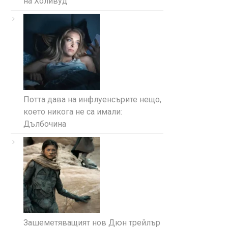
на Холивуд
Потта дава на инфлуенсърите нещо,
което никога не са имали:
Дълбочина
Зашеметяващият нов Дюн трейлър