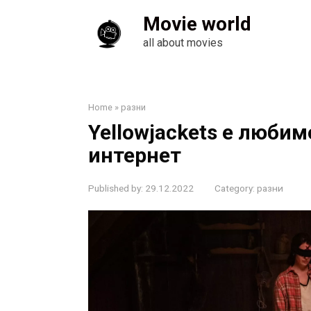
Skip
Movie world
to
content
all about movies
Home
»
разни
Yellowjackets е люби
интернет
Published by:
29.12.2022
Category:
разни