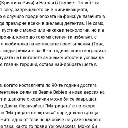
 (Кристина Ричи) и Натали (Джулиет Люис) - са
ст след завръщането си в цивилизацията,
е е случило преди епохата на фейсбук пазачите в
ial да превърне всеки в желаещ детектив. Не само,
 пустиня с малко или никакви технологии, но и в
оини, които до голяма степен ги избягват, с
 е любителка на истинските престъпления. (Това,
от инди-филмите на 90-те години, които изградиха
турата на блоговете за знаменитости и успяха да
те главни героини, остава най-добрата шега в
, когато носталгията по 90-те години достига
ентален филм за Beanie Babies и нова версия на
ъст и шапките с кофички може би се завръщат.
а Даяна. Франчайзът "Матрицата" е по-скоро
 но "Матрицата възкръсва" определено връща
 Нито едно от тези неща обаче не улавя какво е
 така, както го прави Yellowjackets. Може би