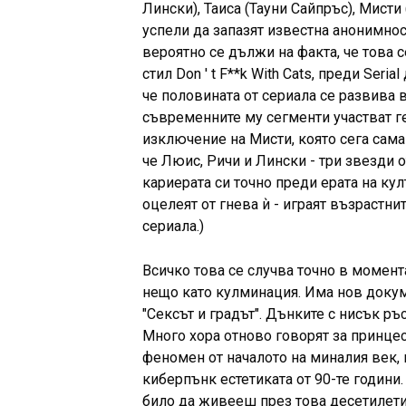
Лински), Таиса (Тауни Сайпръс), Мисти
успели да запазят известна анонимно
вероятно се дължи на факта, че това с
стил Don ' t F**k With Cats, преди Ser
че половината от сериала се развива в
съвременните му сегменти участват гер
изключение на Мисти, която сега сама
че Люис, Ричи и Лински - три звезди 
кариерата си точно преди ерата на кул
оцелеят от гнева ѝ - играят възрастни
сериала.)
Всичко това се случва точно в момента
нещо като кулминация. Има нов докум
"Сексът и градът". Дънките с нисък р
Много хора отново говорят за принцес
феномен от началото на миналия век,
киберпънк естетиката от 90-те години.
било да живееш през това десетилетие