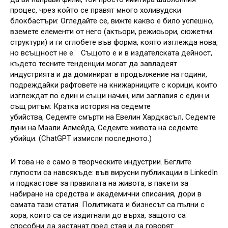
процес, чрез който се правят много холивудски
блокбастъри: Огледайте се, вижте какво е било успешно,
вземете елементи от него (актьори, режисьори, сюжетни
структури) и ги сглобете във форма, която изглежда нова,
но всъщност не е. Същото е и в издателската дейност,
където тесните тенденции могат да завладеят
индустрията и да доминират в продължение на години,
подреждайки рафтовете на книжарниците с корици, които
изглеждат по един и същи начин, или заглавия с един и
същ ритъм: Кратка история на седемте
убийства, Седемте смърти на Евелин Хардкасъл, Седемте
луни на Маали Алмейда, Седемте живота на седемте
убийци. (ChatGPT измисли последното.)
И това не е само в творческите индустрии. Беглите
глупости са навсякъде: във вирусни публикации в LinkedIn
и подкастове за правилата на живота, в пакети за
набиране на средства и академични списания, дори в
самата тази статия. Политиката и бизнесът са пълни с
хора, които са се издигнали до върха, защото са
способни да застанат пред стая и да говорят