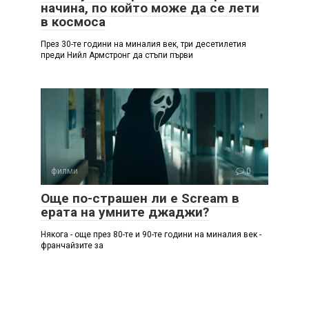
начина, по който може да се лети
в космоса
През 30-те години на миналия век, три десетилетия
преди Нийл Армстронг да стъпи първи
филми
0
Още по-страшен ли е Scream в
ерата на умните джаджи?
Някога - още през 80-те и 90-те години на миналия век -
франчайзите за