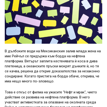
В дълбоките води на Мексиканския залив млада жена на
име Рейчъл се придържа към борда на нефтена
платформа. Вятърът заплита кестенявата ѝ коса в дива
плетеница, а океанските пръски мокрят дънките ѝ, но тя
се качва, решена да открие доказателства за незаконно
сондиране. Когато пристига на борда обаче, открива, че
има нещо много по-зловещо.
Това е откъс от филма на ужасите "Нефт и мрак", чието
действие се развива на нефтена платформа. В него
участват активистката за опазване на околната среда