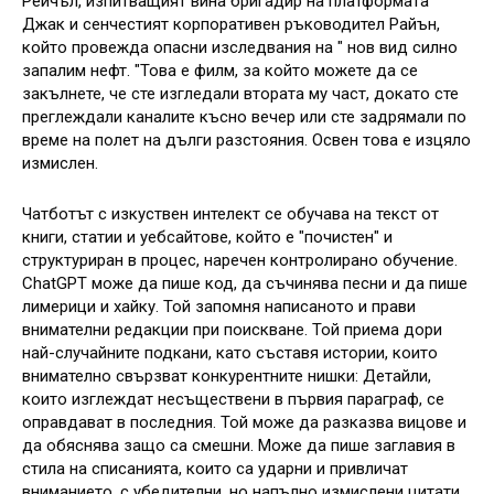
Рейчъл, изпитващият вина бригадир на платформата
Джак и сенчестият корпоративен ръководител Райън,
който провежда опасни изследвания на " нов вид силно
запалим нефт. "Това е филм, за който можете да се
закълнете, че сте изгледали втората му част, докато сте
преглеждали каналите късно вечер или сте задрямали по
време на полет на дълги разстояния. Освен това е изцяло
измислен.
Чатботът с изкуствен интелект се обучава на текст от
книги, статии и уебсайтове, който е "почистен" и
структуриран в процес, наречен контролирано обучение.
ChatGPT може да пише код, да съчинява песни и да пише
лимерици и хайку. Той запомня написаното и прави
внимателни редакции при поискване. Той приема дори
най-случайните подкани, като съставя истории, които
внимателно свързват конкурентните нишки: Детайли,
които изглеждат несъществени в първия параграф, се
оправдават в последния. Той може да разказва вицове и
да обяснява защо са смешни. Може да пише заглавия в
стила на списанията, които са ударни и привличат
вниманието, с убедителни, но напълно измислени цитати.