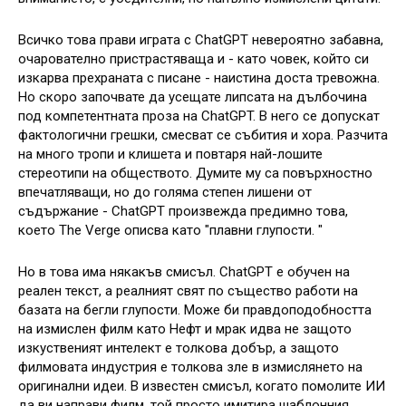
Всичко това прави играта с ChatGPT невероятно забавна,
очарователно пристрастяваща и - като човек, който си
изкарва прехраната с писане - наистина доста тревожна.
Но скоро започвате да усещате липсата на дълбочина
под компетентната проза на ChatGPT. В него се допускат
фактологични грешки, смесват се събития и хора. Разчита
на много тропи и клишета и повтаря най-лошите
стереотипи на обществото. Думите му са повърхностно
впечатляващи, но до голяма степен лишени от
съдържание - ChatGPT произвежда предимно това,
което The Verge описва като "плавни глупости. "
Но в това има някакъв смисъл. ChatGPT е обучен на
реален текст, а реалният свят по същество работи на
базата на бегли глупости. Може би правдоподобността
на измислен филм като Нефт и мрак идва не защото
изкуственият интелект е толкова добър, а защото
филмовата индустрия е толкова зле в измислянето на
оригинални идеи. В известен смисъл, когато помолите ИИ
да ви направи филм, той просто имитира шаблонния