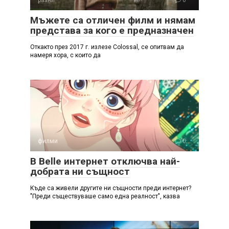
разни
0
Мъжете са отличен филм и нямам
представа за кого е предназначен
Откакто през 2017 г. излезе Colossal, се опитвам да
намеря хора, с които да
филми
0
В Belle интернет отключва най-
добрата ни същност
Къде са живели другите ни същности преди интернет?
"Преди съществуваше само една реалност", казва