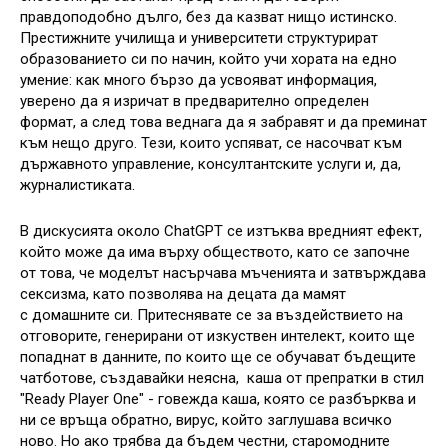
правдоподобно дълго, без да казват нищо истинско.
Престижните училища и университети структурират
образованието си по начин, който учи хората на едно
умение: как много бързо да усвояват информация,
уверено да я изричат в предварително определен
формат, а след това веднага да я забравят и да преминат
към нещо друго. Тези, които успяват, се насочват към
държавното управление, консултантските услуги и, да,
журналистиката.
В дискусията около ChatGPT се изтъква вредният ефект,
който може да има върху обществото, като се започне
от това, че моделът насърчава мъченията и затвърждава
сексизма, като позволява на децата да мамят
с домашните си. Притеснявате се за въздействието на
отговорите, генерирани от изкуствен интелект, които ще
попаднат в данните, по които ще се обучават бъдещите
чатботове, създавайки неясна, каша от препратки в стил
"Ready Player One" - говежда каша, която се разбърква и
ни се връща обратно, вирус, който заглушава всичко
ново. Но ако трябва да бъдем честни, старомодните