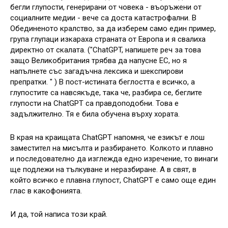
бегли глупости, генерирани от човека - въоръжени от
социалните медии - вече са доста катастрофални. В
Обединеното кралство, за да изберем само един пример,
група глупаци изкараха страната от Европа и я свалиха
директно от скалата. ("ChatGPT, напишете реч за това
защо Великобритания трябва да напусне ЕС, но я
напълнете със загадъчна лексика и шекспирови
препратки. " ) В пост-истината беглостта е всичко, а
глупостите са навсякъде, така че, разбира се, беглите
глупости на ChatGPT са правдоподобни. Това е
задължително. Тя е била обучена върху хората.
В края на краищата ChatGPT напомня, че езикът е лош
заместител на мисълта и разбирането. Колкото и плавно
и последователно да изглежда едно изречение, то винаги
ще подлежи на тълкуване и неразбиране. А в свят, в
който всичко е плавна глупост, ChatGPT е само още един
глас в какофонията.
И да, той написа този край.