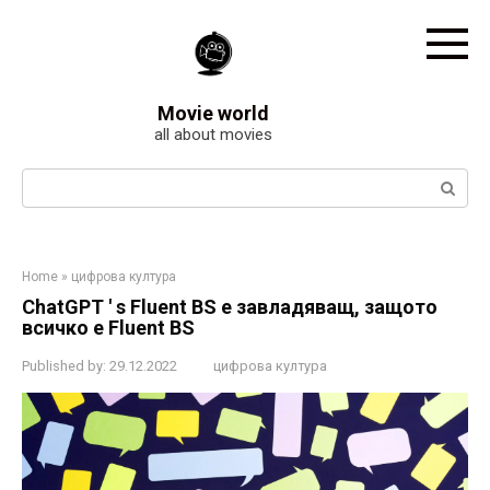
Skip
to
content
Movie world
all about movies
Search:
Home
»
цифрова култура
ChatGPT ' s Fluent BS е завладяващ, защото
всичко е Fluent BS
Published by:
29.12.2022
цифрова култура