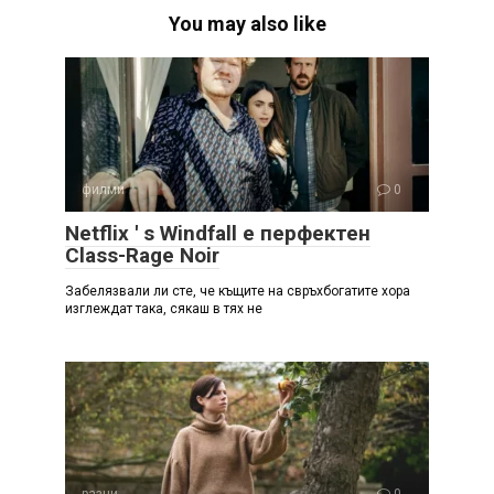
You may also like
филми
0
Netflix ' s Windfall е перфектен
Class-Rage Noir
Забелязвали ли сте, че къщите на свръхбогатите хора
изглеждат така, сякаш в тях не