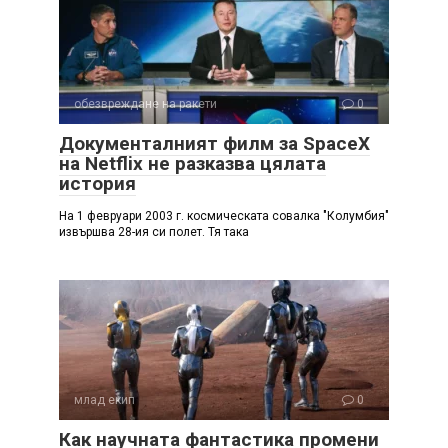
обезвреждане на ракети
0
Документалният филм за SpaceX
на Netflix не разказва цялата
история
На 1 февруари 2003 г. космическата совалка "Колумбия"
извършва 28-ия си полет. Тя така
млад екип
0
Как научната фантастика промени