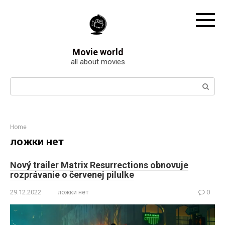
Skip
to
content
Movie world
all about movies
Search:
Home
ложки нет
Nový trailer Matrix Resurrections obnovuje
rozprávanie o červenej pilulke
29.12.2022
ложки нет
0