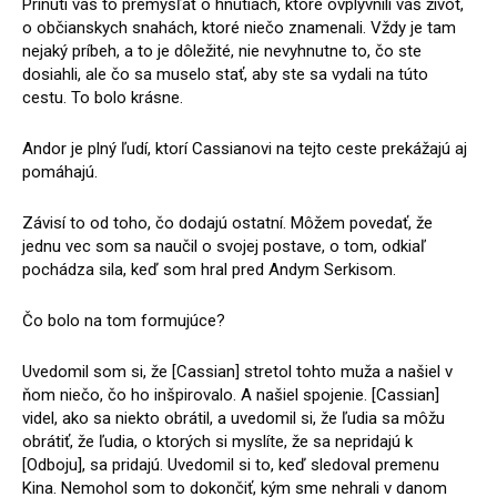
Prinúti vás to premýšľať o hnutiach, ktoré ovplyvnili váš život,
o občianskych snahách, ktoré niečo znamenali. Vždy je tam
nejaký príbeh, a to je dôležité, nie nevyhnutne to, čo ste
dosiahli, ale čo sa muselo stať, aby ste sa vydali na túto
cestu. To bolo krásne.
Andor je plný ľudí, ktorí Cassianovi na tejto ceste prekážajú aj
pomáhajú.
Závisí to od toho, čo dodajú ostatní. Môžem povedať, že
jednu vec som sa naučil o svojej postave, o tom, odkiaľ
pochádza sila, keď som hral pred Andym Serkisom.
Čo bolo na tom formujúce?
Uvedomil som si, že [Cassian] stretol tohto muža a našiel v
ňom niečo, čo ho inšpirovalo. A našiel spojenie. [Cassian]
videl, ako sa niekto obrátil, a uvedomil si, že ľudia sa môžu
obrátiť, že ľudia, o ktorých si myslíte, že sa nepridajú k
[Odboju], sa pridajú. Uvedomil si to, keď sledoval premenu
Kina. Nemohol som to dokončiť, kým sme nehrali v danom