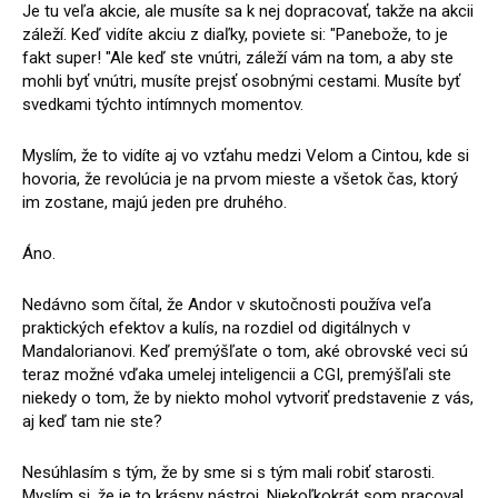
Je tu veľa akcie, ale musíte sa k nej dopracovať, takže na akcii
záleží. Keď vidíte akciu z diaľky, poviete si: "Panebože, to je
fakt super! "Ale keď ste vnútri, záleží vám na tom, a aby ste
mohli byť vnútri, musíte prejsť osobnými cestami. Musíte byť
svedkami týchto intímnych momentov.
Myslím, že to vidíte aj vo vzťahu medzi Velom a Cintou, kde si
hovoria, že revolúcia je na prvom mieste a všetok čas, ktorý
im zostane, majú jeden pre druhého.
Áno.
Nedávno som čítal, že Andor v skutočnosti používa veľa
praktických efektov a kulís, na rozdiel od digitálnych v
Mandalorianovi. Keď premýšľate o tom, aké obrovské veci sú
teraz možné vďaka umelej inteligencii a CGI, premýšľali ste
niekedy o tom, že by niekto mohol vytvoriť predstavenie z vás,
aj keď tam nie ste?
Nesúhlasím s tým, že by sme si s tým mali robiť starosti.
Myslím si, že je to krásny nástroj. Niekoľkokrát som pracoval