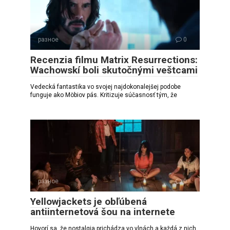
разное
0
Recenzia filmu Matrix Resurrections:
Wachowskí boli skutočnými veštcami
Vedecká fantastika vo svojej najdokonalejšej podobe
funguje ako Möbiov pás. Kritizuje súčasnosť tým, že
разное
0
Yellowjackets je obľúbená
antiinternetová šou na internete
Hovorí sa, že nostalgia prichádza vo vlnách a každá z nich