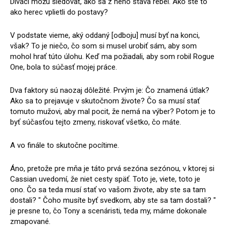
Diváci môžu sledovať, ako sa z neho stáva rebel. Ako ste to
ako herec vplietli do postavy?
V podstate vieme, aký oddaný [odboju] musí byť na konci,
však? To je niečo, čo som si musel urobiť sám, aby som
mohol hrať túto úlohu. Keď ma požiadali, aby som robil Rogue
One, bola to súčasť mojej práce.
Dva faktory sú naozaj dôležité. Prvým je: Čo znamená útlak?
Ako sa to prejavuje v skutočnom živote? Čo sa musí stať
tomuto mužovi, aby mal pocit, že nemá na výber? Potom je to
byť súčasťou tejto zmeny, riskovať všetko, čo máte.
A vo finále to skutočne pocítime.
Áno, pretože pre mňa je táto prvá sezóna sezónou, v ktorej si
Cassian uvedomí, že niet cesty späť. Toto je, viete, toto je
ono. Čo sa teda musí stať vo vašom živote, aby ste sa tam
dostali? " Čoho musíte byť svedkom, aby ste sa tam dostali? "
je presne to, čo Tony a scenáristi, teda my, máme dokonale
zmapované.