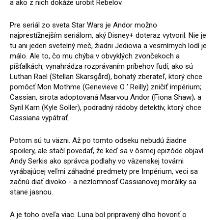
a ako z nich dokáže urobiť Rebelov.
Pre seriál zo sveta Star Wars je Andor možno
najprestížnejším seriálom, aký Disney+ doteraz vytvoril. Nie je
tu ani jeden svetelný meč, žiadni Jediovia a vesmírnych lodí je
málo. Ale to, čo mu chýba v obvyklých zvončekoch a
píšťalkách, vynahrádza rozprávaním príbehov ľudí, ako sú
Luthan Rael (Stellan Skarsgård), bohatý zberateľ, ktorý chce
pomôcť Mon Mothme (Genevieve O ' Reilly) zničiť impérium;
Cassian, sirota adoptovaná Maarvou Andor (Fiona Shaw); a
Syril Karn (Kyle Soller), podradný rádoby detektív, ktorý chce
Cassiana vypátrať.
Potom sú tu väzni. Až po tomto odseku nebudú žiadne
spoilery, ale stačí povedať, že keď sa v ôsmej epizóde objaví
Andy Serkis ako správca podlahy vo väzenskej továrni
vyrábajúcej veľmi záhadné predmety pre Impérium, veci sa
začnú diať divoko - a nezlomnosť Cassianovej morálky sa
stane jasnou.
A je toho oveľa viac. Luna bol pripravený dlho hovoriť o