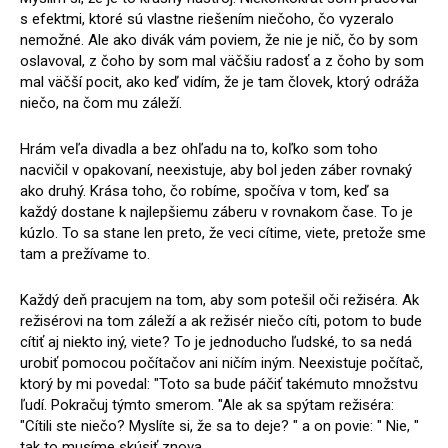
s efektmi, ktoré sú vlastne riešením niečoho, čo vyzeralo
nemožné. Ale ako divák vám poviem, že nie je nič, čo by som
oslavoval, z čoho by som mal väčšiu radosť a z čoho by som
mal väčší pocit, ako keď vidím, že je tam človek, ktorý odráža
niečo, na čom mu záleží.
Hrám veľa divadla a bez ohľadu na to, koľko som toho
nacvičil v opakovaní, neexistuje, aby bol jeden záber rovnaký
ako druhý. Krása toho, čo robíme, spočíva v tom, keď sa
každý dostane k najlepšiemu záberu v rovnakom čase. To je
kúzlo. To sa stane len preto, že veci cítime, viete, pretože sme
tam a prežívame to.
Každý deň pracujem na tom, aby som potešil oči režiséra. Ak
režisérovi na tom záleží a ak režisér niečo cíti, potom to bude
cítiť aj niekto iný, viete? To je jednoducho ľudské, to sa nedá
urobiť pomocou počítačov ani ničím iným. Neexistuje počítač,
ktorý by mi povedal: "Toto sa bude páčiť takémuto množstvu
ľudí. Pokračuj týmto smerom. "Ale ak sa spýtam režiséra:
"Cítili ste niečo? Myslíte si, že sa to deje? " a on povie: " Nie, "
tak to musíme skúsiť znova.