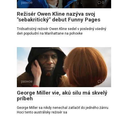
разное
0
Režisér Owen Kline nazýva svoj
"sebakritický" debut Funny Pages
Tridsaťročný režisér Owen Kline sedel v posledný všedný
deň popoludní na Manhattane na pohovke
разное
0
George Miller vie, akú silu má skvelý
príbeh
George Miller sa nikdy nenechal zatlačiť do jedného žánru.
Hoci tento austrálsky režisér sa