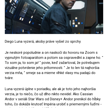
Diego Luna vyzerá, akoby práve vyšiel zo sprchy.
Je neskoré popoludnie a on naskočí do hovoru na Zoom s
vypnutým fotoaparátom a potom sa ospravedlní a zapne ho. "
To som ja, to som ja! " povie, keď zažartoval, že potrebujem
vizuálne potvrdenie jeho prítomnosti. " Je to len tá najhoršia
verzia mňa, " smeje sa a mierne vlhké vlasy mu padajú do
tváre.
Luna vyzerá úplne v poriadku, ale ak je toto jeho najhoršia
verzia, je to niečo, čo už dlho nikto nevidel. Ako Cassian
Andor v seriáli Star Wars od Disney+ Andor prenikol do hĺbky
toho, čo dokáže krutosť Impéria urobiť s priemernými ľuďmi -