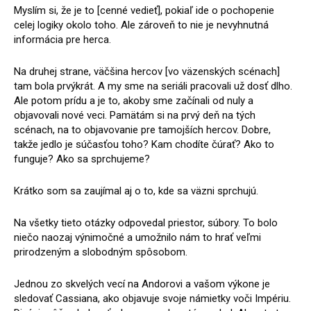
Myslím si, že je to [cenné vedieť], pokiaľ ide o pochopenie
celej logiky okolo toho. Ale zároveň to nie je nevyhnutná
informácia pre herca.
Na druhej strane, väčšina hercov [vo väzenských scénach]
tam bola prvýkrát. A my sme na seriáli pracovali už dosť dlho.
Ale potom prídu a je to, akoby sme začínali od nuly a
objavovali nové veci. Pamätám si na prvý deň na tých
scénach, na to objavovanie pre tamojších hercov. Dobre,
takže jedlo je súčasťou toho? Kam chodíte čúrať? Ako to
funguje? Ako sa sprchujeme?
Krátko som sa zaujímal aj o to, kde sa väzni sprchujú.
Na všetky tieto otázky odpovedal priestor, súbory. To bolo
niečo naozaj výnimočné a umožnilo nám to hrať veľmi
prirodzeným a slobodným spôsobom.
Jednou zo skvelých vecí na Andorovi a vašom výkone je
sledovať Cassiana, ako objavuje svoje námietky voči Impériu.