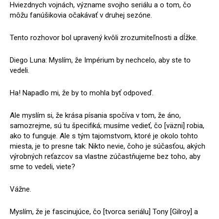
Hviezdnych vojnách, význame svojho seriálu a o tom, čo
môžu fanúšikovia očakávať v druhej sezóne.
Tento rozhovor bol upravený kvôli zrozumiteľnosti a dĺžke.
Diego Luna: Myslím, že Impérium by nechcelo, aby ste to
vedeli.
Ha! Napadlo mi, že by to mohla byť odpoveď.
Ale myslím si, že krása písania spočíva v tom, že áno,
samozrejme, sú tu špecifiká; musíme vedieť, čo [väzni] robia,
ako to funguje. Ale s tým tajomstvom, ktoré je okolo tohto
miesta, je to presne tak: Nikto nevie, čoho je súčasťou, akých
výrobných reťazcov sa vlastne zúčastňujeme bez toho, aby
sme to vedeli, viete?
Vážne.
Myslím, že je fascinujúce, čo [tvorca seriálu] Tony [Gilroy] a