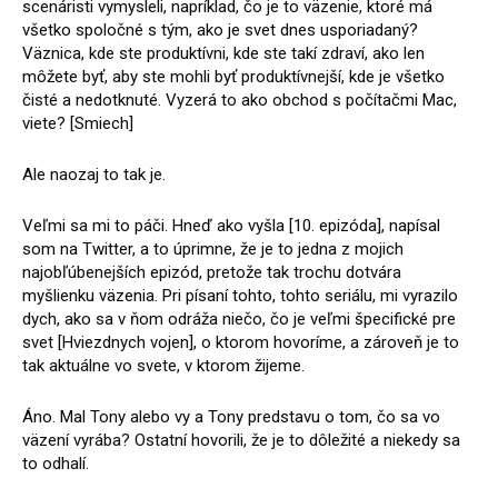
scenáristi vymysleli, napríklad, čo je to väzenie, ktoré má
všetko spoločné s tým, ako je svet dnes usporiadaný?
Väznica, kde ste produktívni, kde ste takí zdraví, ako len
môžete byť, aby ste mohli byť produktívnejší, kde je všetko
čisté a nedotknuté. Vyzerá to ako obchod s počítačmi Mac,
viete? [Smiech]
Ale naozaj to tak je.
Veľmi sa mi to páči. Hneď ako vyšla [10. epizóda], napísal
som na Twitter, a to úprimne, že je to jedna z mojich
najobľúbenejších epizód, pretože tak trochu dotvára
myšlienku väzenia. Pri písaní tohto, tohto seriálu, mi vyrazilo
dych, ako sa v ňom odráža niečo, čo je veľmi špecifické pre
svet [Hviezdnych vojen], o ktorom hovoríme, a zároveň je to
tak aktuálne vo svete, v ktorom žijeme.
Áno. Mal Tony alebo vy a Tony predstavu o tom, čo sa vo
väzení vyrába? Ostatní hovorili, že je to dôležité a niekedy sa
to odhalí.