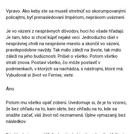
Vpravo. Ako keby ste sa museli stretnúť so skorumpovanými
policajtmi, byť prenasledovaní Impériom, neprávom uväznení.
Je vo väzení z nesprávnych dôvodov, hoci ho všade hľadajú.
Je tam, lebo si chcel kúpiť nejaké veci. Jednoducho išiel v
nesprávnej chvíli na nesprávne miesto a skončil vo väzení,
pravdepodobne navždy. Tak málo záleží na živote, tak málo
záleží na jeho budúcnosti. Prišiel o všetko. Potom všetko
stratí znova. Postaví všetko, čo môže postaviť v
podmienkach, v ktorých sa nachádza, s nástrojmi, ktoré má.
Vybudoval si život vo Ferrixe, viete.
Áno.
Potom mu všetko opäť zoberú. Uvedomuje si, že je to vzorec,
že bez ohľadu na to, kam idete, bez ohľadu na to, kde sa
snažíte začať, váš život nič neznamená. Úplne vymazaný, bez
následkov.