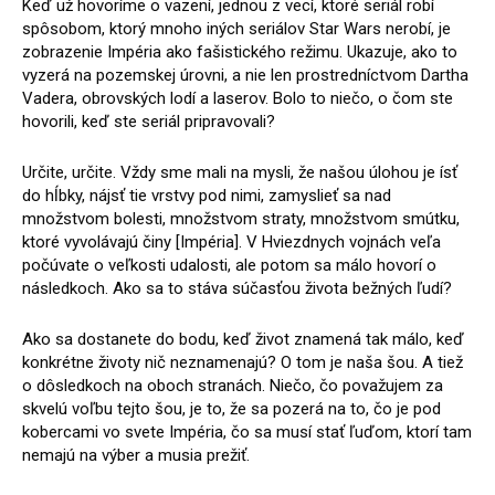
Keď už hovoríme o väzení, jednou z vecí, ktoré seriál robí
spôsobom, ktorý mnoho iných seriálov Star Wars nerobí, je
zobrazenie Impéria ako fašistického režimu. Ukazuje, ako to
vyzerá na pozemskej úrovni, a nie len prostredníctvom Dartha
Vadera, obrovských lodí a laserov. Bolo to niečo, o čom ste
hovorili, keď ste seriál pripravovali?
Určite, určite. Vždy sme mali na mysli, že našou úlohou je ísť
do hĺbky, nájsť tie vrstvy pod nimi, zamyslieť sa nad
množstvom bolesti, množstvom straty, množstvom smútku,
ktoré vyvolávajú činy [Impéria]. V Hviezdnych vojnách veľa
počúvate o veľkosti udalosti, ale potom sa málo hovorí o
následkoch. Ako sa to stáva súčasťou života bežných ľudí?
Ako sa dostanete do bodu, keď život znamená tak málo, keď
konkrétne životy nič neznamenajú? O tom je naša šou. A tiež
o dôsledkoch na oboch stranách. Niečo, čo považujem za
skvelú voľbu tejto šou, je to, že sa pozerá na to, čo je pod
kobercami vo svete Impéria, čo sa musí stať ľuďom, ktorí tam
nemajú na výber a musia prežiť.