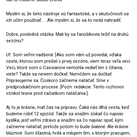
Myslím si, že tieto nástroje sú fantastické, a v skutočnosti sa
ich učím používať. ... Ale myslím si, že sa to nedá nahradiť.
Dobre, posledná otázka: Mali by sa fanúšikovia tešiť na druhú
sezónu?
Uf. Som veľmi nadšená. [Ako som vám už povedal, vďaka
ceste, ktorou som prešiel v prvej sezóne, viem teraz veľa vecí.
Veci, ktoré som o Cassianovi nemohla vedieť len z čítania,
viete? Takže sa neviem dočkať. Nemôžem sa dočkať.
Pripravujeme sa. Čoskoro začneme natáčať. Sme v
predprodukčnom procese. [Pozn. redakcie: Tento rozhovor
vznikol tesne pred začiatkom natáčania.]
Aj to je krásne, mať čas na prípravu. Čaká nás dlhá cesta, keď
budeme robiť 12 epizód. Takže sa snažím získať čo najviac
kyslíka, jesť veľmi zdravo a snažím sa čo najviac spať, kým
začneme natáčať, pretože potom to bude šialené. Ale krásne
bláznivé. Som šťastná, hrdá a milujem tím, s ktorým pracujem,