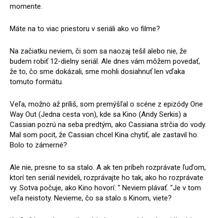
momente.
Máte na to viac priestoru v seriáli ako vo filme?
Na začiatku neviem, či som sa naozaj tešil alebo nie, že
budem robiť 12-dielny seriál. Ale dnes vám môžem povedať,
že to, čo sme dokázali, sme mohli dosiahnuť len vďaka
tomuto formátu.
Veľa, možno až príliš, som premýšľal o scéne z epizódy One
Way Out (Jedna cesta von), kde sa Kino (Andy Serkis) a
Cassian pozrú na seba predtým, ako Cassiana strčia do vody.
Mal som pocit, že Cassian chcel Kina chytiť, ale zastavil ho.
Bolo to zámerné?
Ale nie, presne to sa stalo. A ak ten príbeh rozprávate ľuďom,
ktorí ten seriál nevideli, rozprávajte ho tak, ako ho rozprávate
vy. Sotva počuje, ako Kino hovorí: " Neviem plávať. "Je v tom
veľa neistoty. Nevieme, čo sa stalo s Kinom, viete?