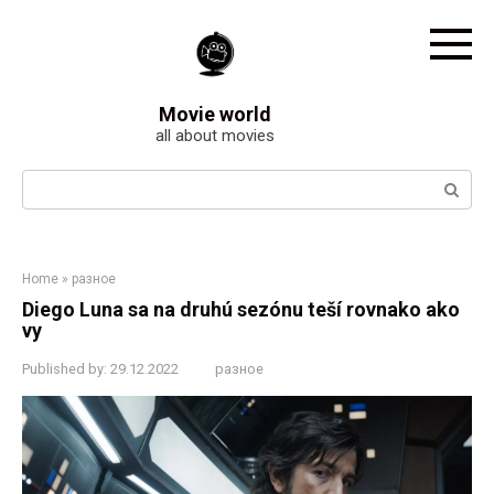
Skip
to
content
Movie world
all about movies
Search:
Home
»
разное
Diego Luna sa na druhú sezónu teší rovnako ako
vy
Published by:
29.12.2022
разное