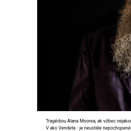
Tragédiou Alana Moorea, ak vôbec nejakou
V ako Vendeta - je neustále nepochopené pu