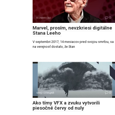
комиксы
0
Marvel, prosím, nevzkriesi digitálne
Stana Leeho
V septembri 2017, 14 mesiacov pred svojou smrťou, sa
na verejnosť dostalo, že Stan
мир специй
0
Ako tímy VFX a zvuku vytvorili
piesočné červy od nuly