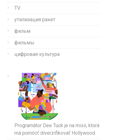
TV
утилизация ракет
фильм
фильмы
цифровая культура
Programátor Dee Tuck je na misii, ktorá
má pomôcť diverzifikovať Hollywood