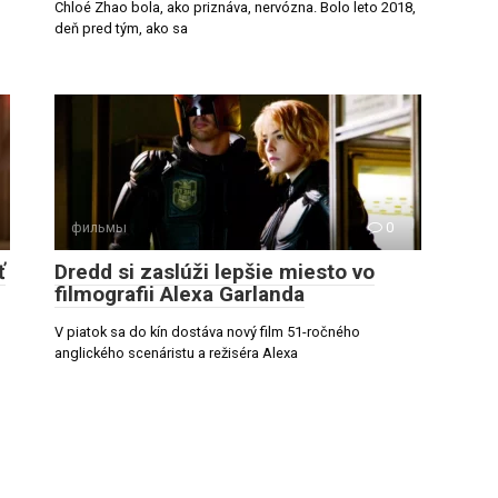
Chloé Zhao bola, ako priznáva, nervózna. Bolo leto 2018,
deň pred tým, ako sa
фильмы
0
ť
Dredd si zaslúži lepšie miesto vo
filmografii Alexa Garlanda
V piatok sa do kín dostáva nový film 51-ročného
anglického scenáristu a režiséra Alexa