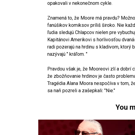
opakovali v nekonečnom cykle.
Znamená to, že Moore má pravdu? Možno á
fanúšikov komiksov príliš široko. Nie každý
ľudia sledujú Chlapcov nielen pre vybuchu
Kapitánovi Amerikovi s horlivosťou dvanás
radi pozerajú na hrdinu s kladivom, ktorý 
nazývajú " kráľom. "
Pravdou však je, že Mooreovi zlí a dobrí c
že zbožňovanie hrdinov je často problemat
Tragédia Alana Moora nespočíva v tom, že 
sa naň pozreli a zašepkali: "Nie."
You m