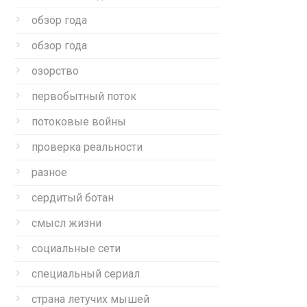
обзор года
обзор года
озорство
первобытный поток
потоковые войны
проверка реальности
разное
сердитый ботан
смысл жизни
социальные сети
специальный сериал
страна летучих мышей