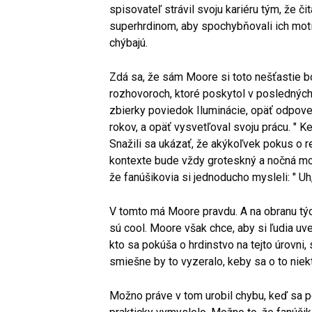
spisovateľ strávil svoju kariéru tým, že či
superhrdinom, aby spochybňovali ich motí
chýbajú.
Zdá sa, že sám Moore si toto nešťastie 
rozhovoroch, ktoré poskytol v posledných 
zbierky poviedok Iluminácie, opäť odpoved
rokov, a opäť vysvetľoval svoju prácu. " 
Snažili sa ukázať, že akýkoľvek pokus o r
kontexte bude vždy groteskný a nočná mo
že fanúšikovia si jednoducho mysleli: " Uh
V tomto má Moore pravdu. A na obranu týc
sú cool. Moore však chce, aby si ľudia uve
kto sa pokúša o hrdinstvo na tejto úrovni, 
smiešne by to vyzeralo, keby sa o to niek
Možno práve v tom urobil chybu, keď sa po