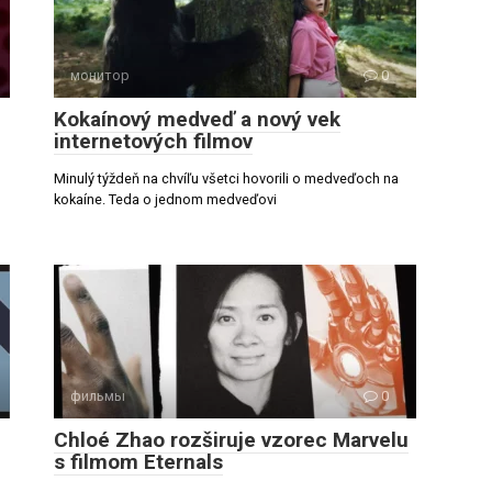
монитор
0
Kokaínový medveď a nový vek
internetových filmov
Minulý týždeň na chvíľu všetci hovorili o medveďoch na
kokaíne. Teda o jednom medveďovi
фильмы
0
Chloé Zhao rozširuje vzorec Marvelu
s filmom Eternals