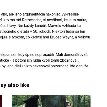
no, ale jeho argumentácia nakoniec vykresľuje
, kto má rád Rorschacha, si nevšimol, že je to satira;
júce hlavy. Nie každý fanúšik Marvelu vzhliada ku
ťročného dieťaťa v 50. rokoch. Niektorí ľudia sa len
bojuje s týpkom, čo kedysi hral Brucea Wayna, a Valkýru
hlapci sa nikdy úplne nepresadili. Mali demonštrovať,
ické - a potom ich ľudia kvôli tomu zbožňovali.
by jeho dielu nikto nevenoval pozornosť. Ide o to, že
ay also like