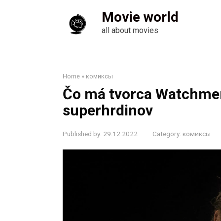
Skip
Movie world
to
content
all about movies
Home
»
комиксы
Čo má tvorca Watchmen
superhrdinov
Published by:
29.12.2022
Category:
комиксы