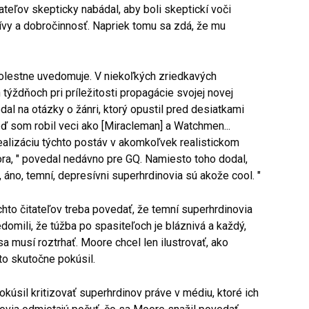
tateľov skepticky nabádal, aby boli skeptickí voči
vy a dobročinnosť. Napriek tomu sa zdá, že mu
bolestne uvedomuje. V niekoľkých zriedkavých
týždňoch pri príležitosti propagácie svojej novej
al na otázky o žánri, ktorý opustil pred desiatkami
Keď som robil veci ako [Miracleman] a Watchmen...
ealizáciu týchto postáv v akomkoľvek realistickom
ra, " povedal nedávno pre GQ. Namiesto toho dodal,
, áno, temní, depresívni superhrdinovia sú akože cool. "
hto čitateľov treba povedať, že temní superhrdinovia
domili, že túžba po spasiteľoch je bláznivá a každý,
sa musí roztrhať. Moore chcel len ilustrovať, ako
to skutočne pokúsil.
kúsil kritizovať superhrdinov práve v médiu, ktoré ich