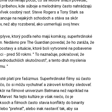
kovia odmietajú počuť, čo sa Moore snažil povedať,
ní príbehov, kde súboje a melodrámy často nahrádzajú
ľvek osobný rast. Steve Rogers a Tony Stark sa
er tancuje na nejakých schodoch a stáva sa skôr
 než aby rozoberal, ako usmerňujú svoj hnev.
 vplyve, ktorý podľa neho majú komiksy, superhrdinské
um. Nedávno pre The Guardian povedal, že ho zaráža, že
i postavy a situácie, ktoré boli vytvorené na pobavenie
ci - pred 50 rokmi. " To naznačuje, pokračoval, že
jednoduchších skutočností", a tento druh myslenia
mu. "
o isté platí pre fašizmus. Superhrdinské filmy sú často
čo, čo si môžu vychutnať a zároveň kriticky sledovať.
kôr na filmové univerzum Batmana než napríklad na
rvel. Na tejto kultúre je však niečo, čo je
och a filmoch často stavia konflikty do binarity
alebo "prehrať", alebo inak nastaviť tak, aby sa