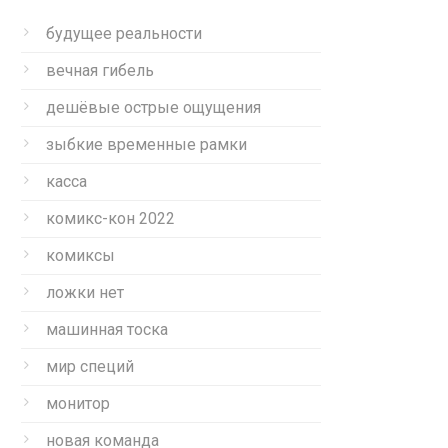
будущее реальности
вечная гибель
дешёвые острые ощущения
зыбкие временные рамки
касса
комикс-кон 2022
комиксы
ложки нет
машинная тоска
мир специй
монитор
новая команда