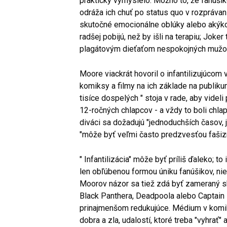
prakticky vymyslelo. Možno to, že fanúši
odráža ich chuť po status quo v rozpráva
skutočné emocionálne oblúky alebo akýko
radšej pobijú, než by išli na terapiu; Jok
plagátovým dieťaťom nespokojných mužov,
Moore viackrát hovoril o infantilizujúcom
komiksy a filmy na ich základe na publik
tisíce dospelých " stoja v rade, aby videl
12-ročných chlapcov - a vždy to boli chlap
diváci sa dožadujú "jednoduchších časov, 
"môže byť veľmi často predzvesťou fašiz
" Infantilizácia" môže byť príliš ďaleko; t
len obľúbenou formou úniku fanúšikov, nie
Moorov názor sa tiež zdá byť zameraný s
Black Panthera, Deadpoola alebo Captain Ma
prinajmenšom redukujúce. Médium v komiks
dobra a zla, udalostí, ktoré treba "vyhrať" 