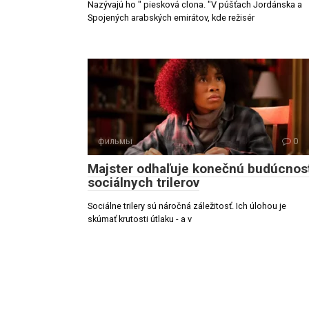
Nazývajú ho " piesková clona. "V púšťach Jordánska a
Spojených arabských emirátov, kde režisér
фильмы
0
Majster odhaľuje konečnú budúcnos
sociálnych trilerov
Sociálne trilery sú náročná záležitosť. Ich úlohou je
skúmať krutosti útlaku - a v