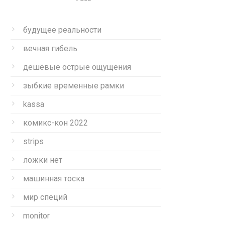
будущее реальности
вечная гибель
дешёвые острые ощущения
зыбкие временные рамки
kassa
комикс-кон 2022
strips
ложки нет
машинная тоска
мир специй
monitor