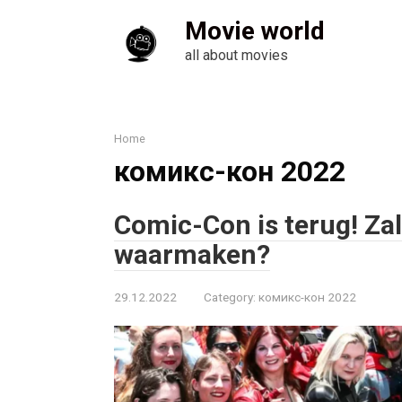
Skip
Movie world
to
content
all about movies
Home
комикс-кон 2022
Comic-Con is terug! Za
waarmaken?
29.12.2022
Category:
комикс-кон 2022