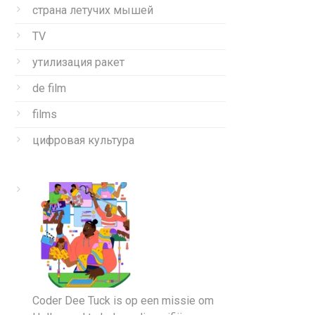
страна летучих мышей
TV
утилизация ракет
de film
films
цифровая культура
Coder Dee Tuck is op een missie om