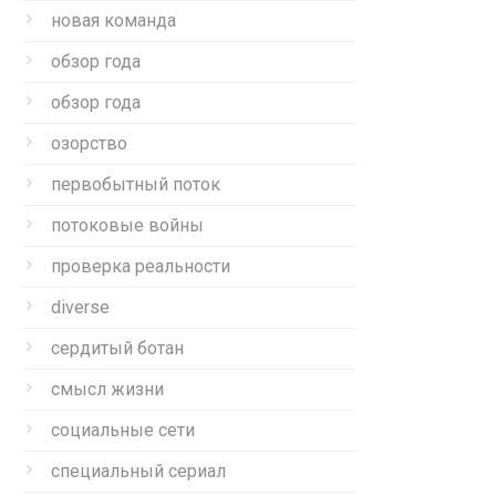
новая команда
обзор года
обзор года
озорство
первобытный поток
потоковые войны
проверка реальности
diverse
сердитый ботан
смысл жизни
социальные сети
специальный сериал