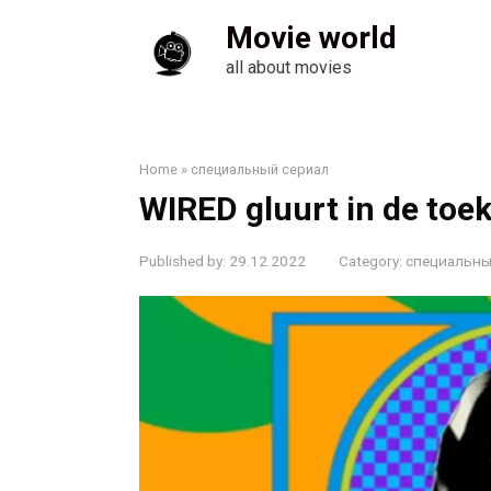
Skip
Movie world
to
content
all about movies
Home
»
специальный сериал
WIRED gluurt in de toe
Published by:
29.12.2022
Category:
специальны