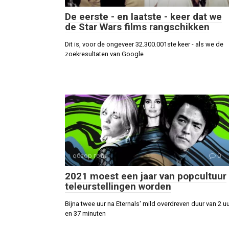
De eerste - en laatste - keer dat we
de Star Wars films rangschikken
Dit is, voor de ongeveer 32.300.001ste keer - als we de
zoekresultaten van Google
обзор года
0
2021 moest een jaar van popcultuur
teleurstellingen worden
Bijna twee uur na Eternals' mild overdreven duur van 2 u
en 37 minuten