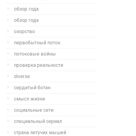
обзор года
обзор года
озорство
первобытный поток
потоковые войны
проверка реальности
diverse
сердитый ботан
смысл жизни
социальные сети
специальный сериал
страна летучих мышей