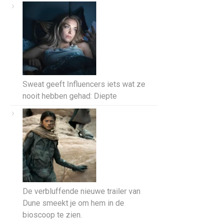
Sweat geeft Influencers iets wat ze
nooit hebben gehad: Diepte
De verbluffende nieuwe trailer van
Dune smeekt je om hem in de
bioscoop te zien.