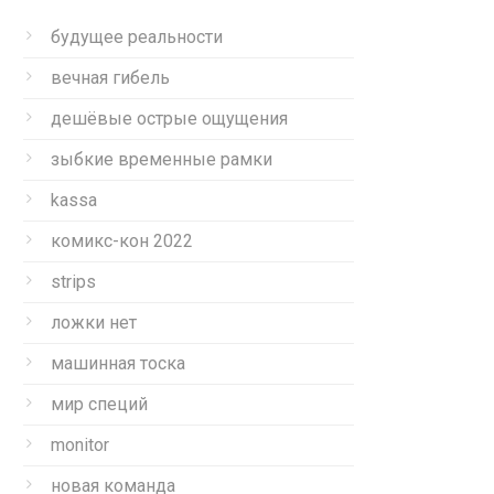
будущее реальности
вечная гибель
дешёвые острые ощущения
зыбкие временные рамки
kassa
комикс-кон 2022
strips
ложки нет
машинная тоска
мир специй
monitor
новая команда