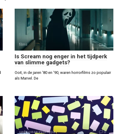
films
0
Is Scream nog enger in het tijdperk
van slimme gadgets?
d
Ooit, in de jaren '80 en '90, waren horrorfilms zo populair
als Marvel. De
цифровая культура
0