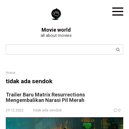
Skip
to
content
Movie world
all about movies
Search:
Home
tidak ada sendok
Trailer Baru Matrix Resurrections
Mengembalikan Narasi Pil Merah
29.12.2022
tidak ada sendok
0