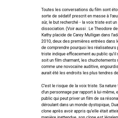
Toutes les conversations du film sont éto
sorte de sédatif prescrit en masse à l'œuv
sûr, le but recherché - la voix triste est u
dissociation. (Voir aussi : Le Theodore d
Kathy placide de Carey Mulligan dans l'a
2010, deux des premières entrées dans le c
de comprendre pourquoi les réalisateurs po
triste indique efficacement au public qu'i
soit un film charmant, les chuchotements m
comme une novocaïne auditive, engourdiss
aurait été les endroits les plus tendres de 
C'est le risque de la voix triste. Sa natur
d'un personnage par rapport à lui-même, el
public qui peut priver un film de sa réson
déroulant dans un monde dystopique, Dua
clone après avoir appris qu'elle était atte
manière inattendue, son clone est légalem