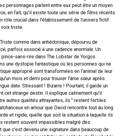
es personnages parlent entre eux peut être un moyen
ce, en fait, qu'il existe toute une série de films récents
 rôle crucial dans l'établissement de l'univers fictif.
voix triste.
e. Triste comme dans anhédonique, dépourvu de
ncé, parfois associé à une cadence anormale. Un
 le pince-sans-rire dans The Lobster de Yorgos
ns une dystopie fantastique où les personnes qui ne
ntique approprié sont transformées en l'animal de leur
a qu'un mois et demi pour trouver l'âme sœur après
ngue date. Stressant ! Bizarre ! Pourtant, il garde un
 cet étrange destin. Il explique calmement qu'il
e autres qualités attrayantes, ils " restent fertiles
 malchanceux en amour que David rencontre tout au long
e et rigide, quelle que soit la situation à laquelle ils
os restent souvent impassibles malgré des
nt que c'est devenu une signature dans beaucoup de