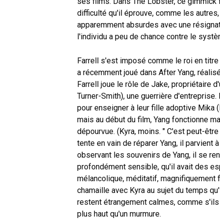
ses films. Dans The Lobster, ce gimmick fo
difficulté qu'il éprouve, comme les autres,
apparemment absurdes avec une résignatio
l'individu a peu de chance contre le systè
Farrell s'est imposé comme le roi en titre 
a récemment joué dans After Yang, réali
Farrell joue le rôle de Jake, propriétaire 
Turner-Smith), une guerrière d'entreprise
pour enseigner à leur fille adoptive Mika
mais au début du film, Yang fonctionne mal
dépourvue. (Kyra, moins. " C'est peut-être
tente en vain de réparer Yang, il parvient
observant les souvenirs de Yang, il se ren
profondément sensible, qu'il avait des e
mélancolique, méditatif, magnifiquement f
chamaille avec Kyra au sujet du temps qu
restent étrangement calmes, comme s'ils r
plus haut qu'un murmure.