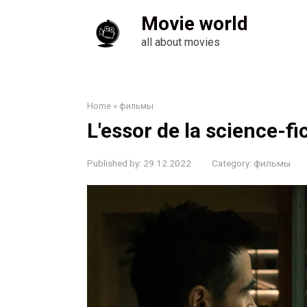
Skip
Movie world
to
content
all about movies
Home
»
фильмы
L'essor de la science-fic
Published by:
29.12.2022
Category:
фильмы