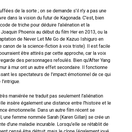
uffées de la sorte ; on se demande s'il n'y a pas une
re dans la vision du futur de Kagonada. C'est, bien
n code de triche pour déduire l'aliénation et la
e Joaquin Phoenix au début du film Her en 2013, ou la
daptation de Never Let Me Go de Kazuo Ishiguro en
anon de la science-fiction à voix triste). Il est facile
urraient être attirés par cette approche, car la voix
l regarde des personnages refoulés. Bien qu'After Yang
ur à mur ont un autre effet secondaire. Il fonctionne
ant les spectateurs de l'impact émotionnel de ce qui
l'intrigue.
e très maniérée ne traduit pas seulement l'aliénation
le insère également une distance entre l'histoire et le
ance émotionnelle. Dans un autre film récent se
l, une femme nommée Sarah (Karen Gillan) se crée un
inte d'une maladie incurable. Lorsqu'elle se rétablit de
ent censé être détruit, mais le clone (également joué