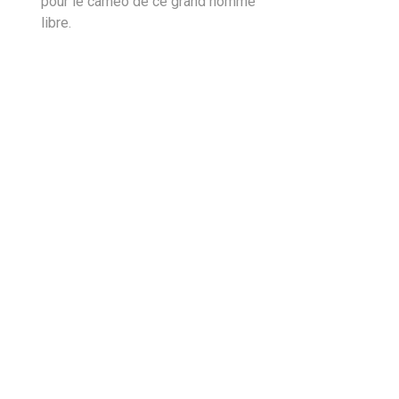
pour le caméo de ce grand homme
libre.