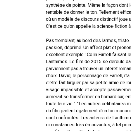
synthèse de pointe. Même la façon dont l
rentable de donner le ton. Tellement effica
où un modèle de discours distinctif joue un
C'est ce qu'on appelle la science-fiction à 
Pas tremblant, au bord des larmes, trist
passion, déprimé. Un affect plat et prono
excellent exemple : Colin Farrell faisant
Lanthimos. Le film de 2015 se déroule da
parviennent pas à trouver un intérêt roma
choix. David, le personnage de Farrell, n'
s'être fait larguer par sa petite amie de lo
visage impassible et accepte passivement
aimerait se transformer en homard car, entr
toute leur vie ". "Les autres célibataires
du film parlent également d'un ton monocord
sont confrontés. Les acteurs de Lanthim
circonstances très émouvantes, à tel poi