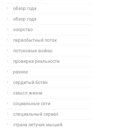
обзор года
обзор года
озорство
первобытный поток
потоковые войны
проверка реальности
разное
сердитый ботан
смысл жизни
социальные сети
специальный сериал
страна летучих мышей