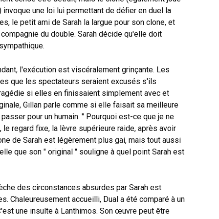
) invoque une loi lui permettant de défier en duel la
es, le petit ami de Sarah la largue pour son clone, et
compagnie du double. Sarah décide qu'elle doit
s sympathique.
endant, l'exécution est viscéralement grinçante. Les
s que les spectateurs seraient excusés s'ils
ragédie si elles en finissaient simplement avec et
iginale, Gillan parle comme si elle faisait sa meilleure
e passer pour un humain. " Pourquoi est-ce que je ne
le regard fixe, la lèvre supérieure raide, après avoir
clone de Sarah est légèrement plus gai, mais tout aussi
relle que son " original " souligne à quel point Sarah est
èche des circonstances absurdes par Sarah est
es. Chaleureusement accueilli, Dual a été comparé à un
 C'est une insulte à Lanthimos. Son œuvre peut être