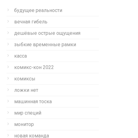
будущее реальности
вечная гибель
дешёвые острые ощущения
зыбкие временные рамки
касса
комикс-кон 2022
комиксы
ложки нет
машинная тоска
мир специй
монитор
новая команда