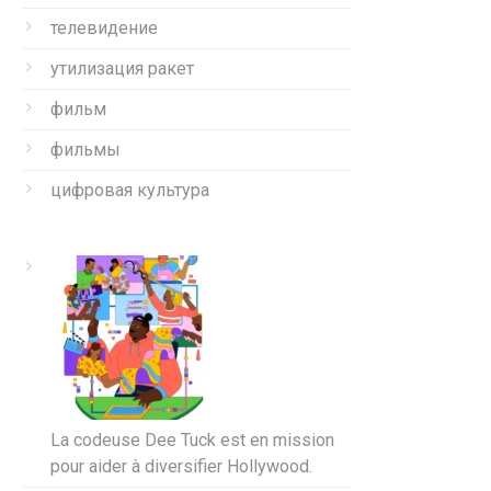
телевидение
утилизация ракет
фильм
фильмы
цифровая культура
La codeuse Dee Tuck est en mission
pour aider à diversifier Hollywood.