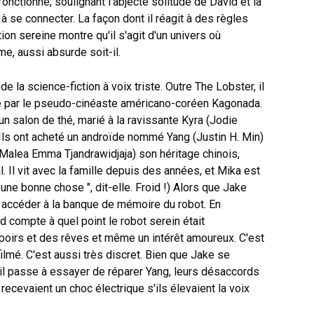
nctionne, soulignant l'abjecte solitude de David et la
 à se connecter. La façon dont il réagit à des règles
n sereine montre qu'il s'agit d'un univers où
me, aussi absurde soit-il.
de la science-fiction à voix triste. Outre The Lobster, il
sé par le pseudo-cinéaste américano-coréen Kagonada.
d'un salon de thé, marié à la ravissante Kyra (Jodie
. Ils ont acheté un androïde nommé Yang (Justin H. Min)
 (Malea Emma Tjandrawidjaja) son héritage chinois,
. Il vit avec la famille depuis des années, et Mika est
 une bonne chose ", dit-elle. Froid !) Alors que Jake
 à accéder à la banque de mémoire du robot. En
d compte à quel point le robot serein était
spoirs et des rêves et même un intérêt amoureux. C'est
ilmé. C'est aussi très discret. Bien que Jake se
'il passe à essayer de réparer Yang, leurs désaccords
ecevaient un choc électrique s'ils élevaient la voix