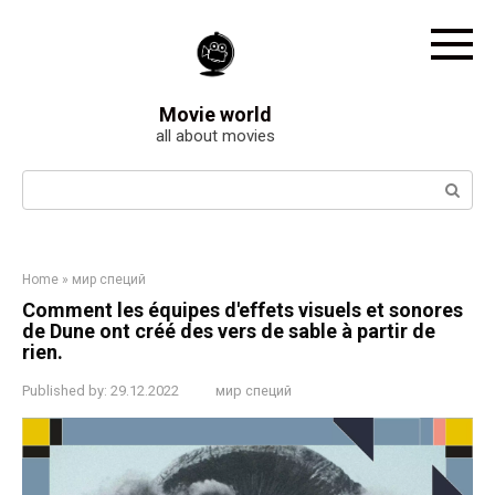
Skip
to
content
Movie world
all about movies
Search:
Home
»
мир специй
Comment les équipes d'effets visuels et sonores
de Dune ont créé des vers de sable à partir de
rien.
Published by:
29.12.2022
мир специй