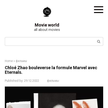
Skip
to
content
Movie world
all about movies
Search:
Home
»
фильмы
Chloé Zhao bouleverse la formule Marvel avec
Eternals.
Published by:
29.12.2022
фильмы