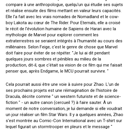
compare à une anthropologue, quelqu'un qui étudie ses sujets
et réalise ensuite des films mettant en valeur leurs capacités.
Elle l'a fait avec les vrais nomades de Nomadland et le cow-
boy Lakota au cœur de The Rider. Pour Eternals, elle a croisé
le récit de l'évolution humaine de Sapiens de Harari avec la
mythologie de Marvel pour explorer comment les
extraterrestres se seraient intégrés à l'humanité au cours des
millénaires. Selon Feige, c'est le genre de chose que Marvel
doit faire pour éviter de se répéter. "Je lui ai dit pendant
quelques jours sombres et pénibles au milieu de la
production, dit-il, que c'était sa vision de ce film qui me faisait
penser que, après Endgame, le MCU pourrait survivre. "
Cela pourrait aussi être une voie à suivre pour Zhao. L'un de
ses prochains projets est une réimagination de l'histoire de
Dracula, décrite comme " un western futuriste et de science-
fiction " - un autre canon (cercueil ?) à faire sauter. À un
moment de notre conversation, je lui demande si elle voudrait
un jour réaliser un film Star Wars. Il y a quelques années, Zhao
s'est montrée au Comic-Con International avec un T-shirt sur
lequel figurait un stormtrooper en pleurs et le message "