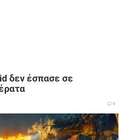
id δεν έσπασε σε
τέρατα
0