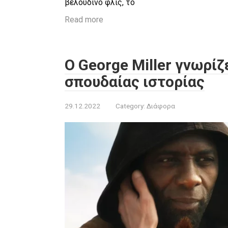
βελούδινο φλις, το
Read more
Ο George Miller γνωρίζ
σπουδαίας ιστορίας
29.12.2022
Category:
Διάφορα