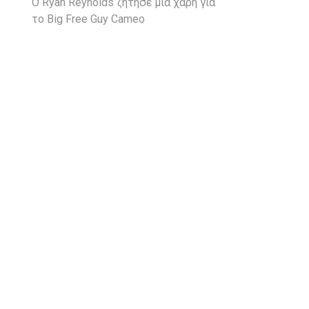
Ο Ryan Reynolds ζήτησε μια χάρη για
το Big Free Guy Cameo