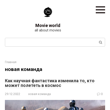
Перейти
к
контенту
Movie world
all about movies
Поиск:
Главная
новая команда
Как научная фантастика изменила то, кто
может полететь в космос
29.12.2022
новая команда
0