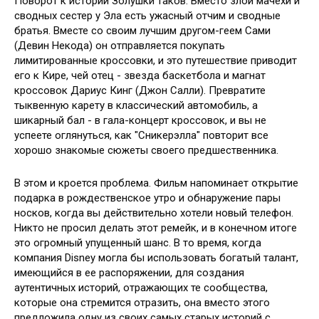
Поворот к истории Золушки таков: Вместо злой мачехи и
сводных сестер у Эла есть ужасный отчим и сводные
братья. Вместе со своим лучшим другом-геем Сами
(Девин Некода) он отправляется покупать
лимитированные кроссовки, и это путешествие приводит
его к Кире, чей отец - звезда баскетбола и магнат
кроссовок Дариус Кинг (Джон Салли). Превратите
тыквенную карету в классический автомобиль, а
шикарный бал - в гала-концерт кроссовок, и вы не
успеете оглянуться, как "Сникерэлла" повторит все
хорошо знакомые сюжеты своего предшественника.
В этом и кроется проблема. Фильм напоминает открытие
подарка в рождественское утро и обнаружение пары
носков, когда вы действительно хотели новый телефон.
Никто не просил делать этот ремейк, и в конечном итоге
это огромный упущенный шанс. В то время, когда
компания Disney могла бы использовать богатый талант,
имеющийся в ее распоряжении, для создания
аутентичных историй, отражающих те сообщества,
которые она стремится отразить, она вместо этого
предложила одну из своих самых старых историй с