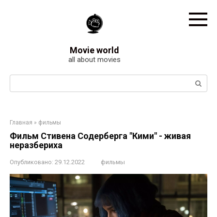
Перейти
к
контенту
Movie world
all about movies
Поиск:
Главная
»
фильмы
Фильм Стивена Содерберга "Кими" - живая
неразбериха
Опубликовано:
29.12.2022
фильмы