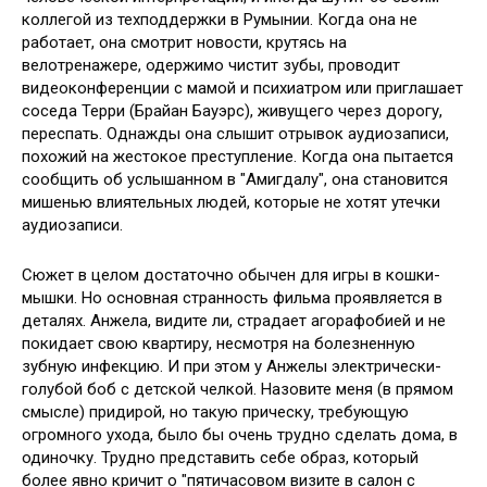
коллегой из техподдержки в Румынии. Когда она не
работает, она смотрит новости, крутясь на
велотренажере, одержимо чистит зубы, проводит
видеоконференции с мамой и психиатром или приглашает
соседа Терри (Брайан Бауэрс), живущего через дорогу,
переспать. Однажды она слышит отрывок аудиозаписи,
похожий на жестокое преступление. Когда она пытается
сообщить об услышанном в "Амигдалу", она становится
мишенью влиятельных людей, которые не хотят утечки
аудиозаписи.
Сюжет в целом достаточно обычен для игры в кошки-
мышки. Но основная странность фильма проявляется в
деталях. Анжела, видите ли, страдает агорафобией и не
покидает свою квартиру, несмотря на болезненную
зубную инфекцию. И при этом у Анжелы электрически-
голубой боб с детской челкой. Назовите меня (в прямом
смысле) придирой, но такую прическу, требующую
огромного ухода, было бы очень трудно сделать дома, в
одиночку. Трудно представить себе образ, который
более явно кричит о "пятичасовом визите в салон с