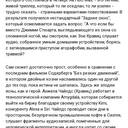
которого состоялась в четверг на HBO Max, - это легкий,
живой триллер, который то ли оседлан, то ли усилен -
трудно сказать - странными вариантами повествования. В
результате получился нестандартный "Заднее окно",
который осмеливается задать вопрос: "А что если бы
вместо Джимми Стюарта, выглядывающего из окна со
сломанной ногой, мы смотрели, как Зои Кравиц слушает
аудио, собранное умным домашним устройством, борясь
с затянувшимся приступом агорафобии, вызванной
травмой?
Сам сюжет достаточно прост, особенно в сравнении с
последним фильмом Содерберга "Без резких движений",
в котором двойные козни наслаивались один на другой
до тех пор, пока истина не шаталась. Здесь же злодеи
ясны, как и герой. Анжела Чайлдс (Кравиц) работает в
технологической компании Amygdala, которая собирается
выйти на биржу благодаря своему устройству Kimi,
конкуренту Alexa и Siri. Чайлдс проводит свои дни в
просторном, безупречном промышленном лофте в Сиэтле,
слушает фрагменты аудиозаписей, помеченные для
человеческой интерпретации, и иногда шутит со своим