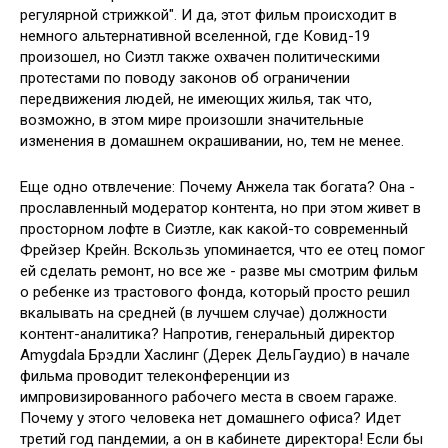
регулярной стрижкой". И да, этот фильм происходит в
немного альтернативной вселенной, где Ковид-19
произошел, но Сиэтл также охвачен политическими
протестами по поводу законов об ограничении
передвижения людей, не имеющих жилья, так что,
возможно, в этом мире произошли значительные
изменения в домашнем окрашивании, но, тем не менее.
Еще одно отвлечение: Почему Анжела так богата? Она -
прославленный модератор контента, но при этом живет в
просторном лофте в Сиэтле, как какой-то современный
Фрейзер Крейн. Вскользь упоминается, что ее отец помог
ей сделать ремонт, но все же - разве мы смотрим фильм
о ребенке из трастового фонда, который просто решил
вкалывать на средней (в лучшем случае) должности
контент-аналитика? Напротив, генеральный директор
Amygdala Брэдли Хаслинг (Дерек ДельГаудио) в начале
фильма проводит телеконференции из
импровизированного рабочего места в своем гараже.
Почему у этого человека нет домашнего офиса? Идет
третий год пандемии, а он в кабинете директора! Если бы