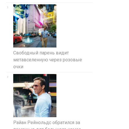
Свободный парень видит
метавселенную через розовые
очки
Райан Рейнольдс обратился за