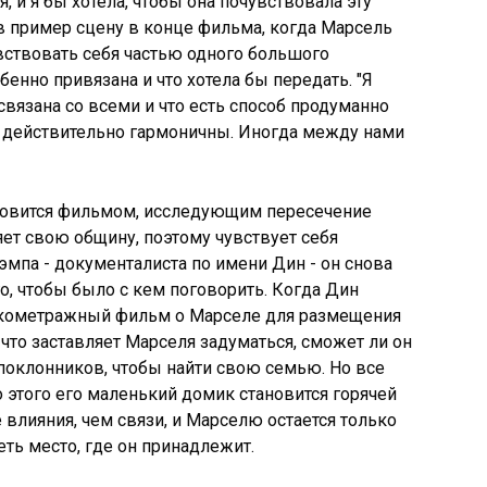
 и я бы хотела, чтобы она почувствовала эту
 в пример сцену в конце фильма, когда Марсель
увствовать себя частью одного большого
обенно привязана и что хотела бы передать. "Я
а связана со всеми и что есть способ продуманно
и действительно гармоничны. Иногда между нами
ановится фильмом, исследующим пересечение
яет свою общину, поэтому чувствует себя
эмпа - документалиста по имени Дин - он снова
го, чтобы было с кем поговорить. Когда Дин
откометражный фильм о Марселе для размещения
 что заставляет Марселя задуматься, сможет ли он
поклонников, чтобы найти свою семью. Но все
то этого его маленький домик становится горячей
 влияния, чем связи, и Марселю остается только
еть место, где он принадлежит.