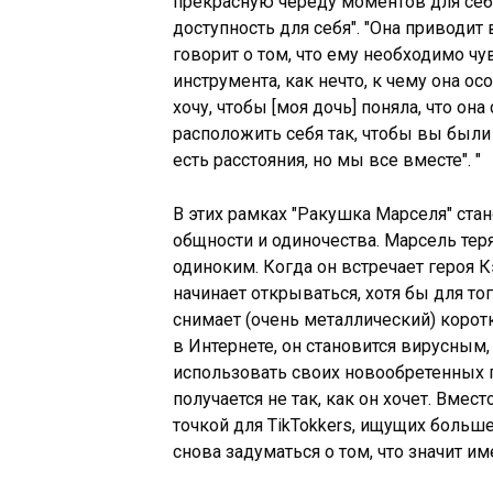
прекрасную череду моментов для себя,
доступность для себя". "Она приводит
говорит о том, что ему необходимо ч
инструмента, как нечто, к чему она ос
хочу, чтобы [моя дочь] поняла, что он
расположить себя так, чтобы вы был
есть расстояния, но мы все вместе". "
В этих рамках "Ракушка Марселя" ст
общности и одиночества. Марсель тер
одиноким. Когда он встречает героя К
начинает открываться, хотя бы для то
снимает (очень металлический) кор
в Интернете, он становится вирусным,
использовать своих новообретенных 
получается не так, как он хочет. Вмес
точкой для TikTokkers, ищущих больше
снова задуматься о том, что значит им