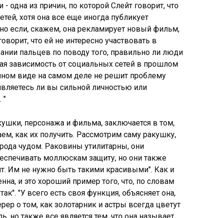
- одна из причин, по которой Слейт говорит, что
тей, хотя она все еще иногда публикует
нно если, скажем, она рекламирует новый фильм,
говорит, что ей не интересно участвовать в
ании пальцев по поводу того, правильно ли люди
ная зависимость от социальных сетей в прошлом
и ином виде на самом деле не решит проблему
 являетесь ли вы сильной личностью или
 "
ушки, персонажа и фильма, заключается в том,
наем, как их получить. Рассмотрим саму ракушку,
 рода чудом. Раковины утилитарны, они
беспечивать моллюскам защиту, но они также
йт. Им не нужно быть такими красивыми". Как и
нна, и это хороший пример того, что, по словам
так". "У всего есть своя функция, объясняет она,
ер о том, как золотарник и астры всегда цветут
ь, но также все является тем, что она называет