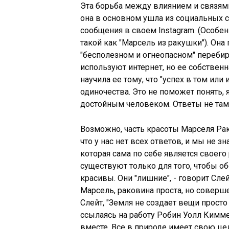
Эта борьба между влиянием и связями 
она в основном ушла из социальных се
сообщения в своем Instagram. (Особе
такой как "Марсель из ракушки"). Она 
"бесполезном и огнеопасном" перебир
используют интернет, но ее собствен
научила ее тому, что "успех в том ил
одиночества. Это не поможет понять,
достойным человеком. Ответы не там.
Возможно, часть красоты Марселя Рак
что у нас нет всех ответов, и мы не з
которая сама по себе является своего
существуют только для того, чтобы о
красивы. Они "лишние", - говорит Сле
Марсель, раковина проста, но соверше
Слейт, "Земля не создает вещи просто 
ссылаясь на работу Робин Уолл Киммер
вместе. Все в природе имеет свою цел