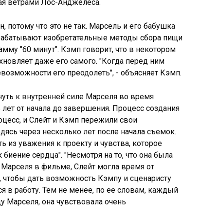
ая ветрами Лос-Анджелеса.
, потому что это не так. Марсель и его бабушка
абатывают изобретательные методы сбора пищи
му "60 минут". Кэмп говорит, что в некотором
новляет даже его самого. "Когда перед ним
евозможности его преодолеть", - объясняет Кэмп.
уть к внутренней силе Марселя во время
 лет от начала до завершения. Процесс создания
оцесс, и Слейт и Кэмп пережили свои
дясь через несколько лет после начала съемок.
ь из уважения к проекту и чувства, которое
биение сердца". "Несмотря на то, что она была
 Марселя в фильме, Слейт могла время от
, чтобы дать возможность Кэмпу и сценаристу
я в работу. Тем не менее, по ее словам, каждый
ду Марселя, она чувствовала очень