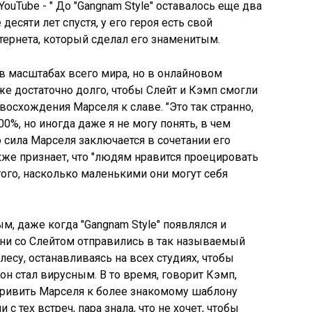
ouTube - " До "Gangnam Style" оставалось еще два
 десяти лет спустя, у его героя есть свой
тернета, который сделал его знаменитым.
 в масштабах всего мира, но в онлайновом
же достаточно долго, чтобы Слейт и Кэмп смогли
восхождения Марселя к славе. "Это так странно,
100%, но иногда даже я не могу понять, в чем
что сила Марселя заключается в сочетании его
кже признает, что "людям нравится проецировать
ого, насколько маленькими они могут себя
, даже когда "Gangnam Style" появлялся и
они со Слейтом отправились в так называемый
есу, останавливаясь на всех студиях, чтобы
 он стал вирусным. В то время, говорит Кэмп,
 привить Марселя к более знакомому шаблону
 с тех встреч, пара знала, что не хочет, чтобы