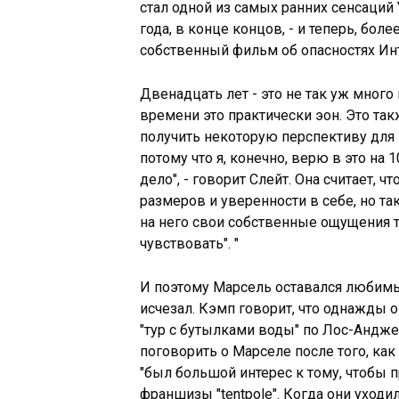
стал одной из самых ранних сенсаций Y
года, в конце концов, - и теперь, более
собственный фильм об опасностях Ин
Двенадцать лет - это не так уж много
времени это практически эон. Это так
получить некоторую перспективу для 
потому что я, конечно, верю в это на 
дело", - говорит Слейт. Она считает, 
размеров и уверенности в себе, но та
на него свои собственные ощущения т
чувствовать". "
И поэтому Марсель оставался любимым
исчезал. Кэмп говорит, что однажды 
"тур с бутылками воды" по Лос-Анджел
поговорить о Марселе после того, как
"был большой интерес к тому, чтобы
франшизы "tentpole". Когда они уходили