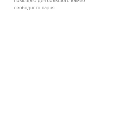
помощью для большого камео
свободного парня