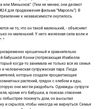
а или Миньонов". (Тем не менее, они делают
A24 для продвижения фильма "Марсель"). В
 стремление к независимости окупилось.
тся не то, что он такой маленький, - объясняет
колько он маленький. У него железная сила воли и
. "
дновременно крошечный и сравнительно
ей бабушкой Конни (потрясающая Изабелла
торый когда-то занимала не только вся их семья
о и человеческая супружеская пара. Люди
приятелей, которые создали процветающее
комнатных растений, грядок с хлебом и еды,
которую они могли раздобыть. Однажды супруги
еля, кроме его бабушки, в поисках спасения
бы побыстрее покинуть дом, он высыпал
у и скрылся, чтобы никогда не вернуться. Семья