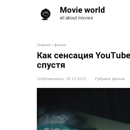
Перейти
Movie world
к
контенту
all about movies
Главная
»
фильм
Как сенсация YouTube
спустя
Опубликовано:
29.12.2022
Рубрика:
фильм