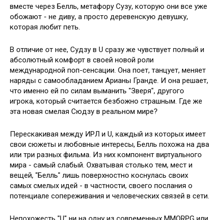
вместе через Белль, метафору Сузу, которую они все уже
обожают - не диву, а просто деревенскую девушку,
которая любит петь.
В отличие от нее, Судзу в U сразу же чувствует полный и
абсолютный комфорт в своей новой роли
международной поп-сенсации. Она поет, танцует, меняет
наряды с самообладанием Арианы Гранде. И она решает,
что именно ей по силам выманить "Зверя", другого
игрока, который считается безбожно страшным. Где же
эта новая смелая Сюдзу в реальном мире?
Перескакивая между ИРЛ и U, каждый из которых имеет
свои сюжеты и любовные интересы, Белль похожа на два
или три разных фильма. Из них компонент виртуального
мира - самый слабый. Охватывая столько тем, мест и
вещей, "Белль" лишь поверхностно коснулась своих
самых смелых идей - в частности, своего послания о
потенциале сопереживания и человеческих связей в сети.
Непохожесть "U" ни на одну из современных MMORPG или