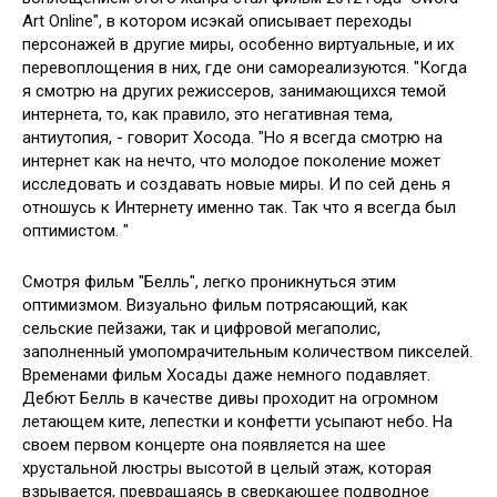
Art Online", в котором исэкай описывает переходы
персонажей в другие миры, особенно виртуальные, и их
перевоплощения в них, где они самореализуются. "Когда
я смотрю на других режиссеров, занимающихся темой
интернета, то, как правило, это негативная тема,
антиутопия, - говорит Хосода. "Но я всегда смотрю на
интернет как на нечто, что молодое поколение может
исследовать и создавать новые миры. И по сей день я
отношусь к Интернету именно так. Так что я всегда был
оптимистом. "
Смотря фильм "Белль", легко проникнуться этим
оптимизмом. Визуально фильм потрясающий, как
сельские пейзажи, так и цифровой мегаполис,
заполненный умопомрачительным количеством пикселей.
Временами фильм Хосады даже немного подавляет.
Дебют Белль в качестве дивы проходит на огромном
летающем ките, лепестки и конфетти усыпают небо. На
своем первом концерте она появляется на шее
хрустальной люстры высотой в целый этаж, которая
взрывается, превращаясь в сверкающее подводное