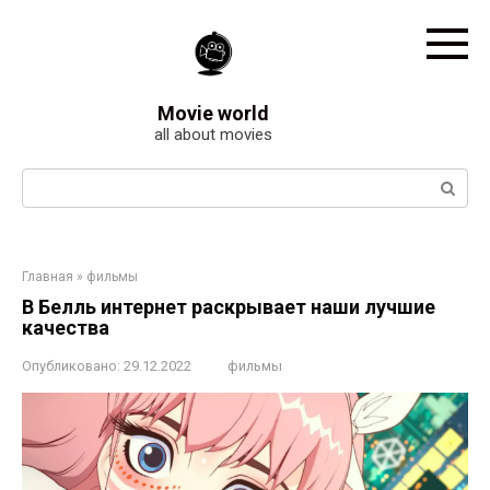
Перейти
к
контенту
Movie world
all about movies
Поиск:
Главная
»
фильмы
В Белль интернет раскрывает наши лучшие
качества
Опубликовано:
29.12.2022
фильмы