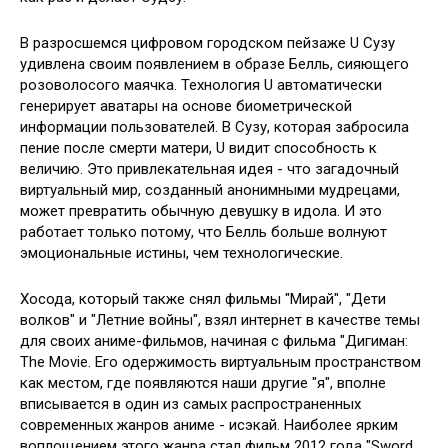
В разросшемся цифровом городском пейзаже U Сузу
удивлена своим появлением в образе Белль, сияющего
розоволосого маячка. Технология U автоматически
генерирует аватары на основе биометрической
информации пользователей. В Сузу, которая забросила
пение после смерти матери, U видит способность к
величию. Это привлекательная идея - что загадочный
виртуальный мир, созданный анонимными мудрецами,
может превратить обычную девушку в идола. И это
работает только потому, что Белль больше волнуют
эмоциональные истины, чем технологические.
Хосода, который также снял фильмы "Мирай", "Дети
волков" и "Летние войны", взял интернет в качестве темы
для своих аниме-фильмов, начиная с фильма "Дигиман:
The Movie. Его одержимость виртуальным пространством
как местом, где появляются наши другие "я", вполне
вписывается в один из самых распространенных
современных жанров аниме - исэкай. Наиболее ярким
воплощением этого жанра стал фильм 2012 года "Sword