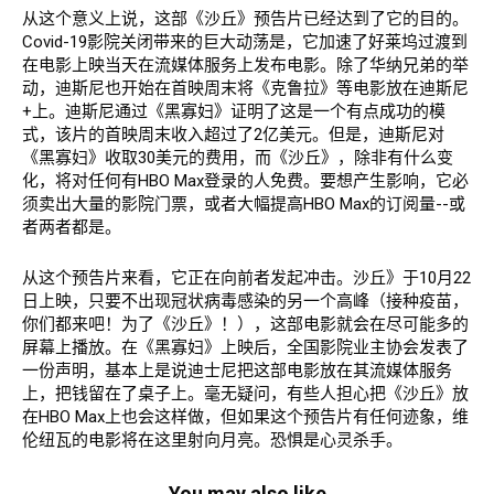
从这个意义上说，这部《沙丘》预告片已经达到了它的目的。
Covid-19影院关闭带来的巨大动荡是，它加速了好莱坞过渡到
在电影上映当天在流媒体服务上发布电影。除了华纳兄弟的举
动，迪斯尼也开始在首映周末将《克鲁拉》等电影放在迪斯尼
+上。迪斯尼通过《黑寡妇》证明了这是一个有点成功的模
式，该片的首映周末收入超过了2亿美元。但是，迪斯尼对
《黑寡妇》收取30美元的费用，而《沙丘》，除非有什么变
化，将对任何有HBO Max登录的人免费。要想产生影响，它必
须卖出大量的影院门票，或者大幅提高HBO Max的订阅量--或
者两者都是。
从这个预告片来看，它正在向前者发起冲击。沙丘》于10月22
日上映，只要不出现冠状病毒感染的另一个高峰（接种疫苗，
你们都来吧！为了《沙丘》！），这部电影就会在尽可能多的
屏幕上播放。在《黑寡妇》上映后，全国影院业主协会发表了
一份声明，基本上是说迪士尼把这部电影放在其流媒体服务
上，把钱留在了桌子上。毫无疑问，有些人担心把《沙丘》放
在HBO Max上也会这样做，但如果这个预告片有任何迹象，维
伦纽瓦的电影将在这里射向月亮。恐惧是心灵杀手。
You may also like