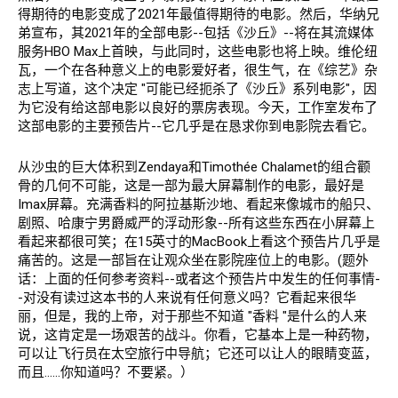
得期待的电影变成了2021年最值得期待的电影。然后，华纳兄
弟宣布，其2021年的全部电影--包括《沙丘》--将在其流媒体
服务HBO Max上首映，与此同时，这些电影也将上映。维伦纽
瓦，一个在各种意义上的电影爱好者，很生气，在《综艺》杂
志上写道，这个决定 "可能已经扼杀了《沙丘》系列电影"，因
为它没有给这部电影以良好的票房表现。今天，工作室发布了
这部电影的主要预告片--它几乎是在恳求你到电影院去看它。
从沙虫的巨大体积到Zendaya和Timothée Chalamet的组合颧
骨的几何不可能，这是一部为最大屏幕制作的电影，最好是
Imax屏幕。充满香料的阿拉基斯沙地、看起来像城市的船只、
剧照、哈康宁男爵威严的浮动形象--所有这些东西在小屏幕上
看起来都很可笑；在15英寸的MacBook上看这个预告片几乎是
痛苦的。这是一部旨在让观众坐在影院座位上的电影。(题外
话：上面的任何参考资料--或者这个预告片中发生的任何事情-
-对没有读过这本书的人来说有任何意义吗？它看起来很华
丽，但是，我的上帝，对于那些不知道 "香料 "是什么的人来
说，这肯定是一场艰苦的战斗。你看，它基本上是一种药物，
可以让飞行员在太空旅行中导航；它还可以让人的眼睛变蓝，
而且......你知道吗？不要紧。）