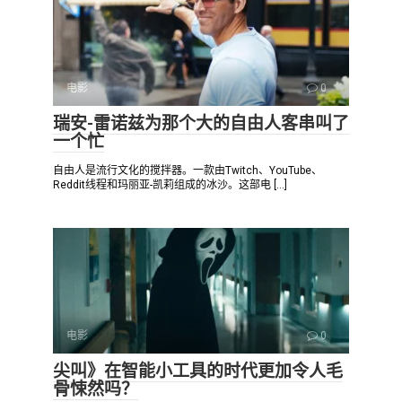
电影
0
瑞安-雷诺兹为那个大的自由人客串叫了
一个忙
自由人是流行文化的搅拌器。一款由Twitch、YouTube、
Reddit线程和玛丽亚-凯莉组成的冰沙。这部电 […]
电影
0
尖叫》在智能小工具的时代更加令人毛
骨悚然吗？