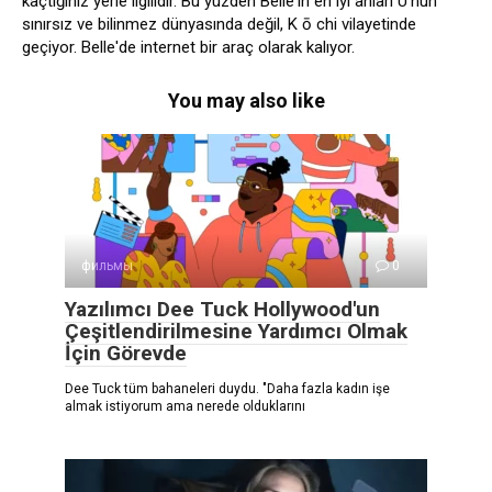
kaçtığınız yerle ilgilidir. Bu yüzden Belle'in en iyi anları U'nun
sınırsız ve bilinmez dünyasında değil, K ō chi vilayetinde
geçiyor. Belle'de internet bir araç olarak kalıyor.
You may also like
фильмы
0
Yazılımcı Dee Tuck Hollywood'un
Çeşitlendirilmesine Yardımcı Olmak
İçin Görevde
Dee Tuck tüm bahaneleri duydu. "Daha fazla kadın işe
almak istiyorum ama nerede olduklarını