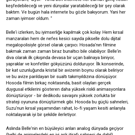
keşfedebileceği ve yeni dünyalar yaratabileceği bir şey olarak
baktım. Ve bugün hala internete bu gözle bakıyorum. Yani her
zaman iyimser oldum. "
Belle'i izlerken, bu iyimserliğe kapılmak çok kolay. Hem kırsal
manzaraları hem de nefes kesici sayıda pikselle dolu dijital
megalopolisiyle görsel olarak çarpıcı. Hosada'nın filmine
bakmak zaman zaman biraz bunaltıcı bile olabiliyor. Belle'in
diva olarak ilk çıkışında devasa bir uçan balinaya biniyor,
yapraklar ve konfetiler gökyüzünü dolduruyor. İlk konserinde,
bir kat uzunluğunda kristal bir avizenin boynu olarak beliriyor
ve bu avize parıldayan bir sualtı takımyıldızına dönüşüyor.
Hosoda filmin birkaç noktasında, basit olayları gerçek
duygusal etkilerini gösteren daha yüksek riskli animasyonlara
dönüştürüyor - bir dedikodu savaşını yüksek zorlukta bir
strateji oyununa dönüştürmek gibi. Hosoda bu güçlü sahneleri,
Suzu'nun kırsal yaşamından rahat, lo-fi yaşam kesiti anlarıyla
noktalayarak iyi bir şekilde ilerletiyor.
Aslında Belle'nin en büyüleyici anları analog dünyada geçiyor
(belki de animelerdeki en iyi aşk itirafı sahnesi de dahil).