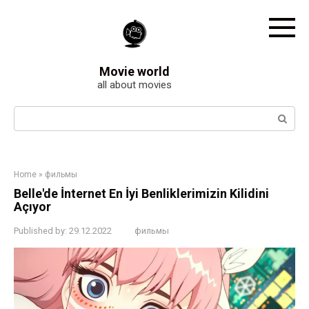
Skip
to
content
Movie world
all about movies
Search:
Home
»
фильмы
Belle'de İnternet En İyi Benliklerimizin Kilidini
Açıyor
Published by:
29.12.2022
фильмы