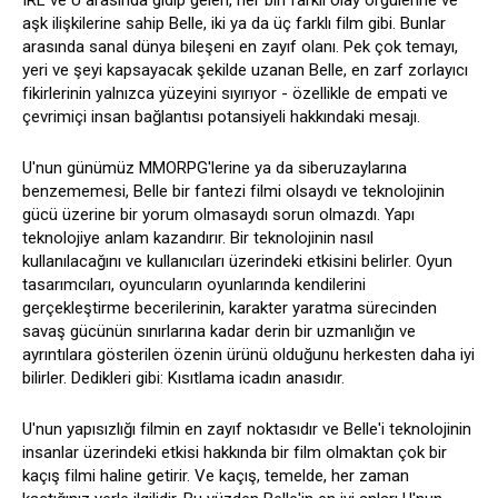
aşk ilişkilerine sahip Belle, iki ya da üç farklı film gibi. Bunlar
arasında sanal dünya bileşeni en zayıf olanı. Pek çok temayı,
yeri ve şeyi kapsayacak şekilde uzanan Belle, en zarf zorlayıcı
fikirlerinin yalnızca yüzeyini sıyırıyor - özellikle de empati ve
çevrimiçi insan bağlantısı potansiyeli hakkındaki mesajı.
U'nun günümüz MMORPG'lerine ya da siberuzaylarına
benzememesi, Belle bir fantezi filmi olsaydı ve teknolojinin
gücü üzerine bir yorum olmasaydı sorun olmazdı. Yapı
teknolojiye anlam kazandırır. Bir teknolojinin nasıl
kullanılacağını ve kullanıcıları üzerindeki etkisini belirler. Oyun
tasarımcıları, oyuncuların oyunlarında kendilerini
gerçekleştirme becerilerinin, karakter yaratma sürecinden
savaş gücünün sınırlarına kadar derin bir uzmanlığın ve
ayrıntılara gösterilen özenin ürünü olduğunu herkesten daha iyi
bilirler. Dedikleri gibi: Kısıtlama icadın anasıdır.
U'nun yapısızlığı filmin en zayıf noktasıdır ve Belle'i teknolojinin
insanlar üzerindeki etkisi hakkında bir film olmaktan çok bir
kaçış filmi haline getirir. Ve kaçış, temelde, her zaman