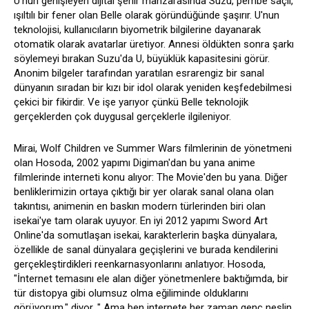
U'nun genişleyen dijital şehir manzarasında Suzu, pembe saçlı,
ışıltılı bir fener olan Belle olarak göründüğünde şaşırır. U'nun
teknolojisi, kullanıcıların biyometrik bilgilerine dayanarak
otomatik olarak avatarlar üretiyor. Annesi öldükten sonra şarkı
söylemeyi bırakan Suzu'da U, büyüklük kapasitesini görür.
Anonim bilgeler tarafından yaratılan esrarengiz bir sanal
dünyanın sıradan bir kızı bir idol olarak yeniden keşfedebilmesi
çekici bir fikirdir. Ve işe yarıyor çünkü Belle teknolojik
gerçeklerden çok duygusal gerçeklerle ilgileniyor.
Mirai, Wolf Children ve Summer Wars filmlerinin de yönetmeni
olan Hosoda, 2002 yapımı Digiman'dan bu yana anime
filmlerinde interneti konu alıyor: The Movie'den bu yana. Diğer
benliklerimizin ortaya çıktığı bir yer olarak sanal olana olan
takıntısı, animenin en baskın modern türlerinden biri olan
isekai'ye tam olarak uyuyor. En iyi 2012 yapımı Sword Art
Online'da somutlaşan isekai, karakterlerin başka dünyalara,
özellikle de sanal dünyalara geçişlerini ve burada kendilerini
gerçekleştirdikleri reenkarnasyonlarını anlatıyor. Hosoda,
"İnternet temasını ele alan diğer yönetmenlere baktığımda, bir
tür distopya gibi olumsuz olma eğiliminde olduklarını
görüyorum," diyor. " Ama ben internete her zaman genç neslin