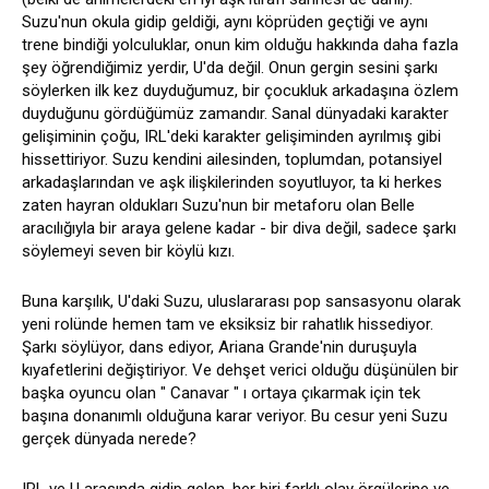
Suzu'nun okula gidip geldiği, aynı köprüden geçtiği ve aynı
trene bindiği yolculuklar, onun kim olduğu hakkında daha fazla
şey öğrendiğimiz yerdir, U'da değil. Onun gergin sesini şarkı
söylerken ilk kez duyduğumuz, bir çocukluk arkadaşına özlem
duyduğunu gördüğümüz zamandır. Sanal dünyadaki karakter
gelişiminin çoğu, IRL'deki karakter gelişiminden ayrılmış gibi
hissettiriyor. Suzu kendini ailesinden, toplumdan, potansiyel
arkadaşlarından ve aşk ilişkilerinden soyutluyor, ta ki herkes
zaten hayran oldukları Suzu'nun bir metaforu olan Belle
aracılığıyla bir araya gelene kadar - bir diva değil, sadece şarkı
söylemeyi seven bir köylü kızı.
Buna karşılık, U'daki Suzu, uluslararası pop sansasyonu olarak
yeni rolünde hemen tam ve eksiksiz bir rahatlık hissediyor.
Şarkı söylüyor, dans ediyor, Ariana Grande'nin duruşuyla
kıyafetlerini değiştiriyor. Ve dehşet verici olduğu düşünülen bir
başka oyuncu olan " Canavar " ı ortaya çıkarmak için tek
başına donanımlı olduğuna karar veriyor. Bu cesur yeni Suzu
gerçek dünyada nerede?
IRL ve U arasında gidip gelen, her biri farklı olay örgülerine ve