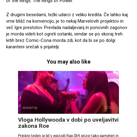
of the Rings: The Rings of Power.
Z drugimi besedami, težki udarci z veliko kredita. Če lahko kaj
vrne blišč na konvencijo, je to nekaj Marvelovih projektov in
več Igre prestolov. Prevlada nadaljevanj in ponovnih zagonov
je morda videti kot ogreti ostanki, vendar se po skoraj treh
letih brez Comic-Cona morda zdi, kot da bi se po dolgi
karanteni srečali s prijatelji.
You may also like
монитор
0
Vloga Hollywooda v dobi po uveljavitvi
zakona Roe
Prejšnji teden je bil v epizodi Rap Sh!t prizor tako pameten in