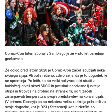
Comic-Con International v San Diegu je že vrsto let osrednje
geekovsko
Že dolgo pred letom 2020 je Comic-Con začel izgubljati nekaj
svojega sijaja. Ali bolje rečeno, zdelo se je, da je to dogodek, ki
se spreminja. Po letih, ko so veliki hollywoodski studii z
buldožerji drveli skozi SDCC in potiskali neodvisne ljubitelje
stripa in trgovce na drobno na stranski tir, so ti začeli
zmanjševati temperaturo svojih predstavitev na konvencijah.
(V primeru Disneyja pa so nekatera velika razkritja prihranili za
svoje dogodke, kot je D23.) Streamerji, kot je Netflix, so