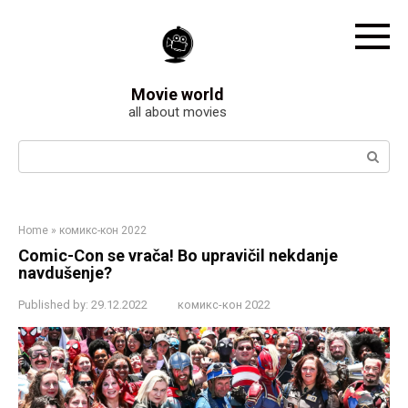
Skip
to
content
Movie world
all about movies
Search:
Home
»
комикс-кон 2022
Comic-Con se vrača! Bo upravičil nekdanje
navdušenje?
Published by:
29.12.2022
комикс-кон 2022