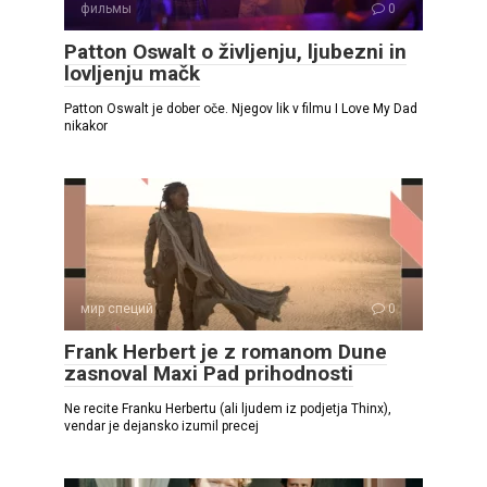
фильмы
0
Patton Oswalt o življenju, ljubezni in
lovljenju mačk
Patton Oswalt je dober oče. Njegov lik v filmu I Love My Dad
nikakor
мир специй
0
Frank Herbert je z romanom Dune
zasnoval Maxi Pad prihodnosti
Ne recite Franku Herbertu (ali ljudem iz podjetja Thinx),
vendar je dejansko izumil precej