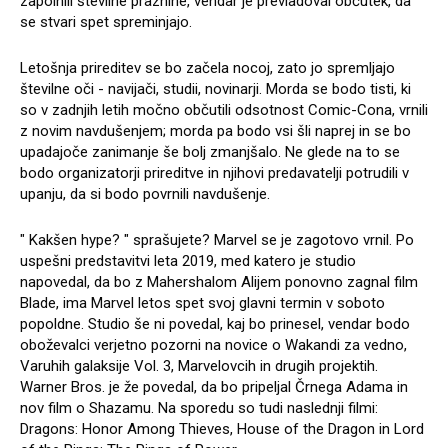
zapolnili številne praznine, vendar je prevladoval občutek, da
se stvari spet spreminjajo.
Letošnja prireditev se bo začela nocoj, zato jo spremljajo
številne oči - navijači, studii, novinarji. Morda se bodo tisti, ki
so v zadnjih letih močno občutili odsotnost Comic-Cona, vrnili
z novim navdušenjem; morda pa bodo vsi šli naprej in se bo
upadajoče zanimanje še bolj zmanjšalo. Ne glede na to se
bodo organizatorji prireditve in njihovi predavatelji potrudili v
upanju, da si bodo povrnili navdušenje.
" Kakšen hype? " sprašujete? Marvel se je zagotovo vrnil. Po
uspešni predstavitvi leta 2019, med katero je studio
napovedal, da bo z Mahershalom Alijem ponovno zagnal film
Blade, ima Marvel letos spet svoj glavni termin v soboto
popoldne. Studio še ni povedal, kaj bo prinesel, vendar bodo
oboževalci verjetno pozorni na novice o Wakandi za vedno,
Varuhih galaksije Vol. 3, Marvelovcih in drugih projektih.
Warner Bros. je že povedal, da bo pripeljal Črnega Adama in
nov film o Shazamu. Na sporedu so tudi naslednji filmi:
Dragons: Honor Among Thieves, House of the Dragon in Lord