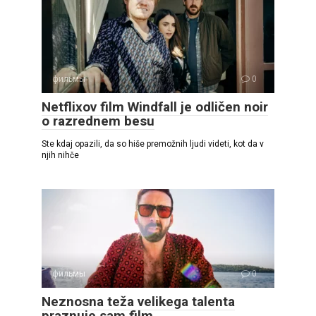
фильмы
0
Netflixov film Windfall je odličen noir
o razrednem besu
Ste kdaj opazili, da so hiše premožnih ljudi videti, kot da v
njih nihče
фильмы
0
Neznosna teža velikega talenta
praznuje sam film