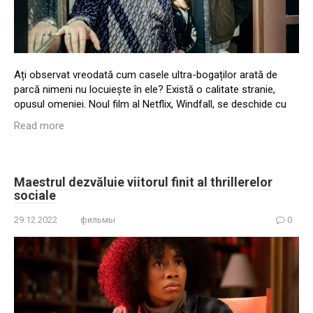
Ați observat vreodată cum casele ultra-bogaților arată de
parcă nimeni nu locuiește în ele? Există o calitate stranie,
opusul omeniei. Noul film al Netflix, Windfall, se deschide cu
Read more
Maestrul dezvăluie viitorul finit al thrillerelor
sociale
29.12.2022
фильмы
0