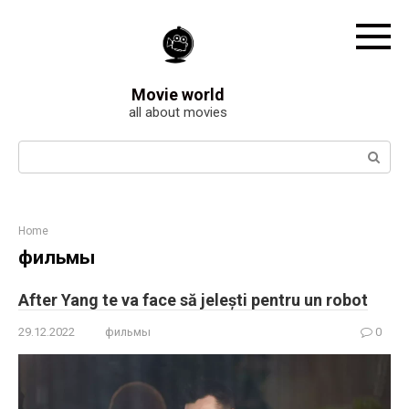
Skip
to
content
Movie world
all about movies
Search:
Home
фильмы
After Yang te va face să jelești pentru un robot
29.12.2022
фильмы
0