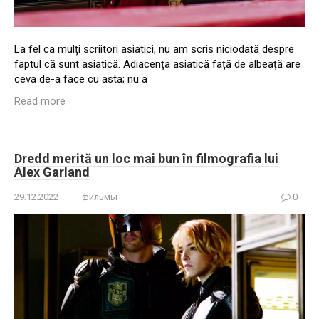
La fel ca mulți scriitori asiatici, nu am scris niciodată despre
faptul că sunt asiatică. Adiacența asiatică față de albeață are
ceva de-a face cu asta; nu a
Read more
Dredd merită un loc mai bun în filmografia lui
Alex Garland
29.12.2022
фильмы
0