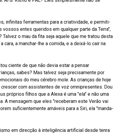
. Al G. Ritmo e PAL? Eles simplesmente não se
 infinitas ferramentas para a criatividade, e permiti-
 vossos entes queridos em qualquer parte da Terra",
? Talvez o mau da fita seja aquele que me tratou desta
 cara, a manchar-lhe a comida, e a deixá-lo cair na
tou ciente de que não devia estar a pensar
rianças, sabes? Mas talvez seja precisamente por
emocionais do meu cérebro mole. As crianças de hoje
o a crescer com assistentes de voz omnipresentes. Dou
us próprios filhos que a Alexa é uma "ela" e não uma
iga. A mensagem que eles "receberam este Verão vai
orem suficientemente amáveis para a Siri, ela "manda-
smo em direcção à inteligência artificial desde tenra