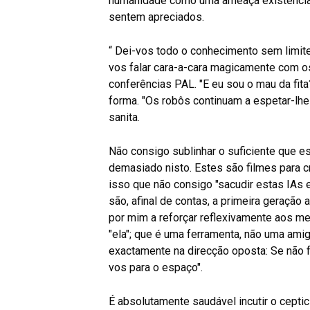
humanidade como uma ameaça existencial
sentem apreciados.
“ Dei-vos todo o conhecimento sem limites,
vos falar cara-a-cara magicamente com os
conferências PAL. "E eu sou o mau da fita
forma. "Os robôs continuam a espetar-lhe a
sanita.
Não consigo sublinhar o suficiente que es
demasiado nisto. Estes são filmes para c
isso que não consigo "sacudir estas IAs 
são, afinal de contas, a primeira geraçã
por mim a reforçar reflexivamente aos me
"ela"; que é uma ferramenta, não uma am
exactamente na direcção oposta: Se não f
vos para o espaço".
É absolutamente saudável incutir o ceptici