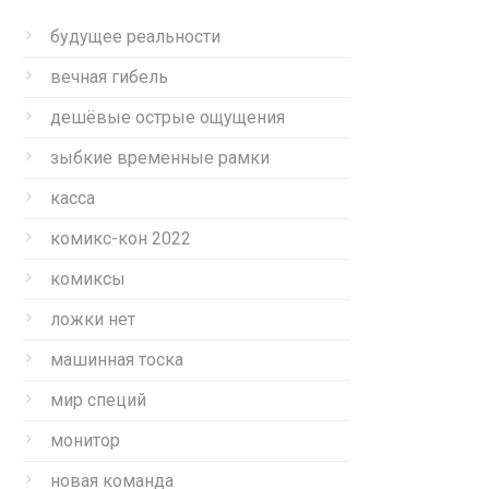
будущее реальности
вечная гибель
дешёвые острые ощущения
зыбкие временные рамки
касса
комикс-кон 2022
комиксы
ложки нет
машинная тоска
мир специй
монитор
новая команда