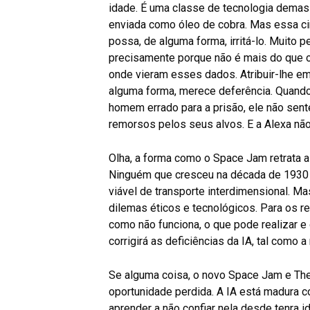
idade. É uma classe de tecnologia demas
enviada como óleo de cobra. Mas essa c
possa, de alguma forma, irritá-lo. Muito 
precisamente porque não é mais do que 
onde vieram esses dados. Atribuir-lhe em
alguma forma, merece deferência. Quando
homem errado para a prisão, ele não sen
remorsos pelos seus alvos. E a Alexa não
Olha, a forma como o Space Jam retrata a 
Ninguém que cresceu na década de 1930 
viável de transporte interdimensional. Mas
dilemas éticos e tecnológicos. Para os r
como não funciona, o que pode realizar e
corrigirá as deficiências da IA, tal como 
Se alguma coisa, o novo Space Jam e The
oportunidade perdida. A IA está madura 
aprender a não confiar nela desde tenra