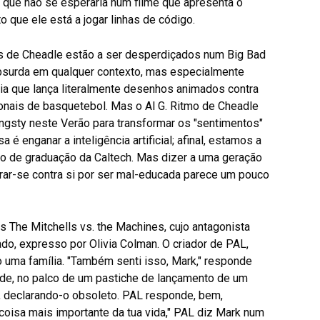
 que não se esperaria num filme que apresenta o
o que ele está a jogar linhas de código.
os de Cheadle estão a ser desperdiçados num Big Bad
a absurda em qualquer contexto, mas especialmente
ia que lança literalmente desenhos animados contra
onais de basquetebol. Mas o Al G. Ritmo de Cheadle
angsty neste Verão para transformar os "sentimentos"
 é enganar a inteligência artificial; afinal, estamos a
io de graduação da Caltech. Mas dizer a uma geração
virar-se contra si por ser mal-educada parece um pouco
 s The Mitchells vs. the Machines, cujo antagonista
tado, expresso por Olivia Colman. O criador de PAL,
 uma família. "Também senti isso, Mark," responde
rde, no palco de um pastiche de lançamento de um
o, declarando-o obsoleto. PAL responde, bem,
 coisa mais importante da tua vida," PAL diz Mark num