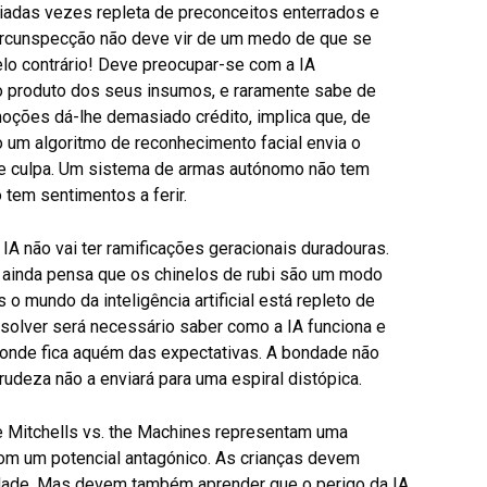
iadas vezes repleta de preconceitos enterrados e
ircunspecção não deve vir de um medo de que se
pelo contrário! Deve preocupar-se com a IA
o produto dos seus insumos, e raramente sabe de
oções dá-lhe demasiado crédito, implica que, de
 um algoritmo de reconhecimento facial envia o
te culpa. Um sistema de armas autónomo não tem
 tem sentimentos a ferir.
IA não vai ter ramificações geracionais duradouras.
ainda pensa que os chinelos de rubi são um modo
 o mundo da inteligência artificial está repleto de
esolver será necessário saber como a IA funciona e
 onde fica aquém das expectativas. A bondade não
a rudeza não a enviará para uma espiral distópica.
 Mitchells vs. the Machines representam uma
com um potencial antagónico. As crianças devem
 idade. Mas devem também aprender que o perigo da IA