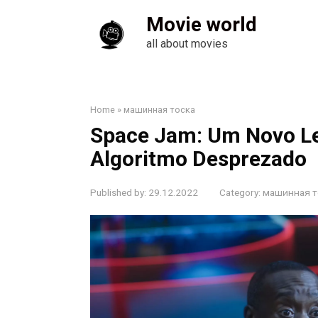
Skip
Movie world
to
content
all about movies
Home
»
машинная тоска
Space Jam: Um Novo Le
Algoritmo Desprezado
Published by:
29.12.2022
Category:
машинная т