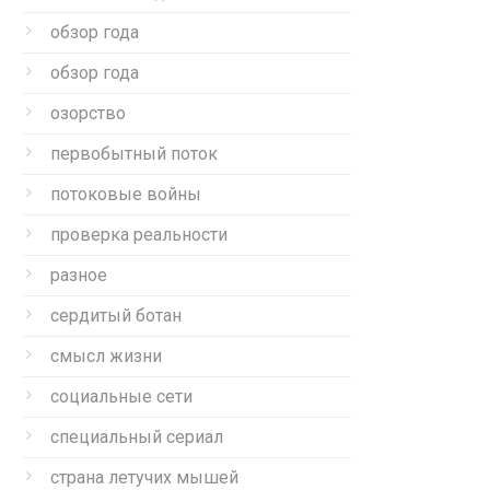
обзор года
обзор года
озорство
первобытный поток
потоковые войны
проверка реальности
разное
сердитый ботан
смысл жизни
социальные сети
специальный сериал
страна летучих мышей