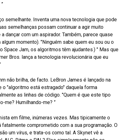
 ”
oço semelhante. Inventa uma nova tecnologia que pode
 suas semelhanças possam continuar a agir muito
e a dançar com um aspirador. Também, parece quase
 em algum momento). "Ninguém sabe quem eu sou ou o
(No Space Jam, os algoritmos têm ajudantes.) " Mas que
ner Bros. lança a tecnologia revolucionária que eu
”
hm não brilha, de facto. LeBron James é lançado na
e o "algoritmo está estragado" daquela forma
lmente as linhas de código. "Quem é que este tipo
ando-me? Humilhando-me? ”
onista em filme, inúmeras vezes. Mas tipicamente o
tá fatalmente comprometido com a sua programação. O
o um vírus, e trata-os como tal. A Skynet vê a