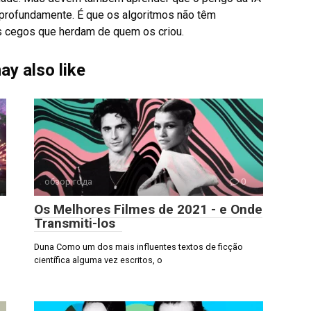
 profundamente. É que os algoritmos não têm
s cegos que herdam de quem os criou.
ay also like
обзор года
0
Os Melhores Filmes de 2021 - e Onde
Transmiti-los
Duna Como um dos mais influentes textos de ficção
científica alguma vez escritos, o