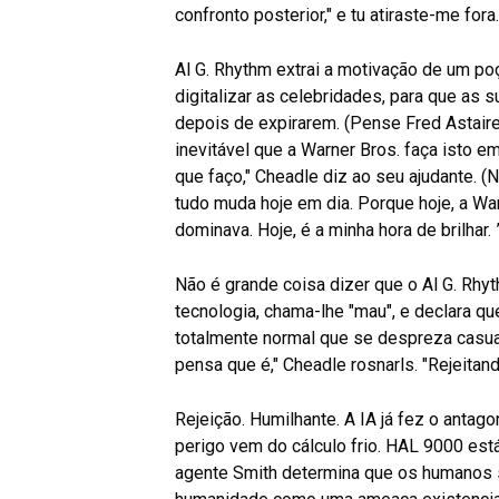
confronto posterior," e tu atiraste-me fora.
Al G. Rhythm extrai a motivação de um p
digitalizar as celebridades, para que as
depois de expirarem. (Pense Fred Astair
inevitável que a Warner Bros. faça isto
que faço," Cheadle diz ao seu ajudante. 
tudo muda hoje em dia. Porque hoje, a War
dominava. Hoje, é a minha hora de brilhar. 
Não é grande coisa dizer que o Al G. Rhyt
tecnologia, chama-lhe "mau", e declara qu
totalmente normal que se despreza casua
pensa que é," Cheadle rosnarls. "Rejeit
Rejeição. Humilhante. A IA já fez o antag
perigo vem do cálculo frio. HAL 9000 es
agente Smith determina que os humanos sã