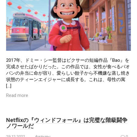
2017年、ドミー・シー監督はピクサーの短編作品『Bao』を
完成させたばかりだった。この作品では、女性が食べるバオ
バンの弁当に命が宿り、愛らしい餃子から不機嫌な蒸し焼き
状態のティーンエイジャーに成長する。これは、母性の寓
[…]
Read more
Netflixの『ウィンドフォール』は完璧な階級闘争
ノワールだ
29.12.2022
фильмы
0