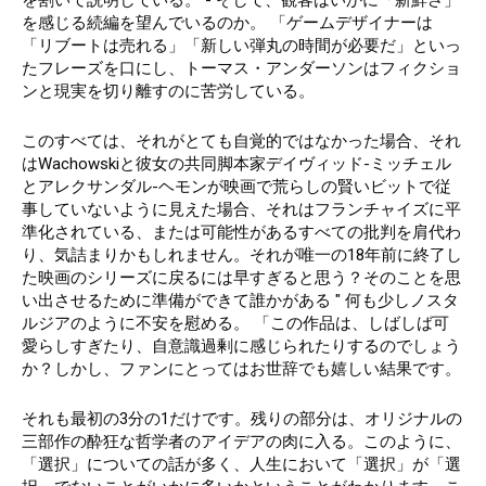
を感じる続編を望んでいるのか。 「ゲームデザイナーは
「リブートは売れる」「新しい弾丸の時間が必要だ」といっ
たフレーズを口にし、トーマス・アンダーソンはフィクショ
ンと現実を切り離すのに苦労している。
このすべては、それがとても自覚的ではなかった場合、それ
はWachowskiと彼女の共同脚本家デイヴィッド-ミッチェル
とアレクサンダル-ヘモンが映画で荒らしの賢いビットで従
事していないように見えた場合、それはフランチャイズに平
準化されている、または可能性があるすべての批判を肩代わ
り、気詰まりかもしれません。それが唯一の18年前に終了し
た映画のシリーズに戻るには早すぎると思う？そのことを思
い出させるために準備ができて誰かがある " 何も少しノスタ
ルジアのように不安を慰める。 「この作品は、しばしば可
愛らしすぎたり、自意識過剰に感じられたりするのでしょう
か？しかし、ファンにとってはお世辞でも嬉しい結果です。
それも最初の3分の1だけです。残りの部分は、オリジナルの
三部作の酔狂な哲学者のアイデアの肉に入る。このように、
「選択」についての話が多く、人生において「選択」が「選