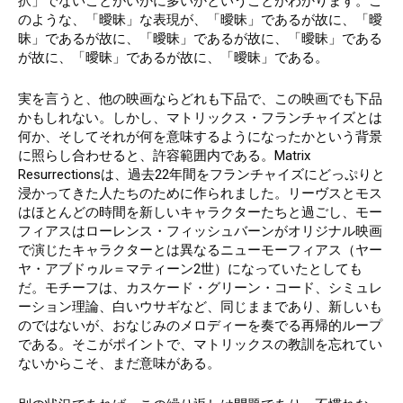
択」でないことがいかに多いかということがわかります。こ
のような、「曖昧」な表現が、「曖昧」であるが故に、「曖
昧」であるが故に、「曖昧」であるが故に、「曖昧」である
が故に、「曖昧」であるが故に、「曖昧」である。
実を言うと、他の映画ならどれも下品で、この映画でも下品
かもしれない。しかし、マトリックス・フランチャイズとは
何か、そしてそれが何を意味するようになったかという背景
に照らし合わせると、許容範囲内である。Matrix
Resurrectionsは、過去22年間をフランチャイズにどっぷりと
浸かってきた人たちのために作られました。リーヴスとモス
はほとんどの時間を新しいキャラクターたちと過ごし、モー
フィアスはローレンス・フィッシュバーンがオリジナル映画
で演じたキャラクターとは異なるニューモーフィアス（ヤー
ヤ・アブドゥル＝マティーン2世）になっていたとしても
だ。モチーフは、カスケード・グリーン・コード、シミュレ
ーション理論、白いウサギなど、同じままであり、新しいも
のではないが、おなじみのメロディーを奏でる再帰的ループ
である。そこがポイントで、マトリックスの教訓を忘れてい
ないからこそ、まだ意味がある。