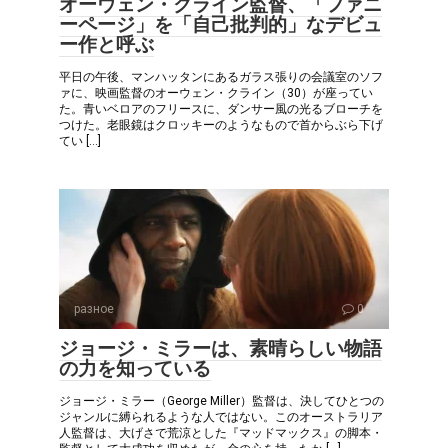
オーウェン・クライン監督、「ファニ
ーページ」を「自己批判的」なデビュ
ー作と呼ぶ
平日の午後、マンハッタンにあるガラス張りの会議室のソフ
ァに、映画監督のオーウェン・クライン（30）が座ってい
た。青いベロアのフリースに、ダンサー風の光るブローチを
つけた。老眼鏡はクロッキーのようなもので首からぶら下げ
てい […]
разное
0
ジョージ・ミラーは、素晴らしい物語
の力を知っている
ジョージ・ミラー（George Miller）監督は、決してひとつの
ジャンルに縛られるような人ではない。このオーストラリア
人監督は、大げさで荒涼とした『マッドマックス』の脚本・