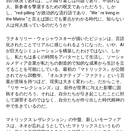
別の状況であれば、この繰り返しは問題であり、不慣れな
人、新参者を撃退するための呪文であっただろう。しか
し、"red-pilling "が政治的な流行語であり、"We ' re living in
the Matrix "と言えば誰にでも要点がわかる時代に、知らない
人は何人残っているのだろうか？
ラナ＆リリー・ウォシャウスキーが描いたビジョンは、言語
化されたことでリアルに感じられるようになった。いや、AI
が巨大なシミュレーションを構築したわけではない。しか
し、私たちは多くの時間をアバターとして生活し、ソーシャ
ルメディア企業が私たちの創造的で知的な成果から生計を立
てることを可能にしている。最初の『マトリックス』が公開
されてから20数年、『オルタナティブ・ファクト』という言
葉が意味を持つほど、現実は大きく変わった。だからこそ、
『リサ ーレクションズ』は、前作が世界に与えた影響に固
執するのだろう。それは、自分たちが引き起こしたことに対
して謝罪するのではなく、自分たちが作り出した時代精神の
中で生きているのだ。
マトリックス レザレクション』の中盤、新しいモーフィア
スは、ネオが忘れようとしていたマトリックスというもの