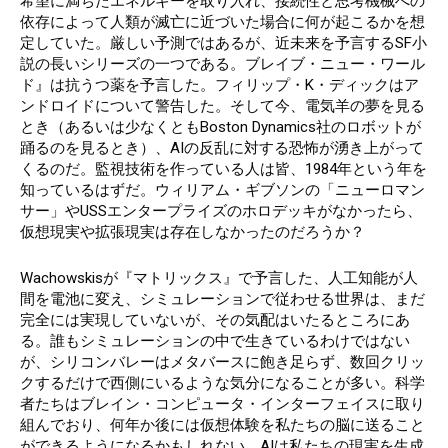
希望に満ちたエネルギーを取り入れ、接続性と思考機械への
依存によって人類が滅亡に近づいた場合に何が起こるかを想
定していた。厳しい予測ではあるが、近未来を予言するSF小
説の長いシリーズの一つである。ブレイブ・ニュー・ワール
ド』は抗うつ薬を予言した。フィリップ・K・ディックはア
ンドロイドについて警告した。そして今、電気羊の夢を見る
とき（あるいは少なくともBoston Dynamics社のロボットが
踊るのを見るとき）、AIの反乱に対する恐怖が湧き上がって
くるのだ。監視技術を作っている人は皆、1984年という年を
知っているはずだ。ウィリアム・ギブソンの「ニューロマン
サー」やUSSエンタープライズのホロデッキがなかったら、
仮想現実や拡張現実は存在しなかったのだろうか？
Wachowskisが『マトリックス』で予言した、人工知能が人
間を電池に変え、シミュレーションで従わせる世界は、まだ
完全には実現していないが、その気配はいたるところにあ
る。誰もシミュレーションの中で生きているわけではない
が、シリコンバレーはメタバースに飽き足らず、数回クリッ
クするだけで西側にいるような気分になることが多い。科学
者たちはブレイン・コンピュータ・インターフェイスに取り
組んでおり、何年か後には仮想体験を私たちの脳に送ること
ができるようになるかもしれない。AIは私たちの現実を生成