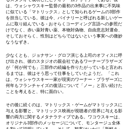
は、ウォシャウスキー監督の最初の3作品の出来事に不気味
に似ている「マトリックス」として知られるゲームの3部作
を担当している。彼は今、バイナリーと呼ばれる新しいゲー
ムに取り組んでいる - おそらくコーディング言語への参照だ
けでなく、赤い薬対青い薬、本物対偽物、自由意志対運命、
そしておそらく、性別はどちらではないという事実への微妙
なうなずき。
少なくとも、ジョナサン・グロフ演じる上司のオフィスに呼
び出され、彼のスタジオの親会社であるワーナーブラザーズ
が「何が何でも」三部作の続編を作りたがっていると言われ
るまでは、彼はそう思って仕事をしていたようだ。 「これ
は、ウォシャウスキー一家が現実のワーナー・ブラザーズに
何年もフランチャイズの復活について「ノー」と言い続けた
ことを考えると、特に面白い。
その後に続くのは、マトリックス・ゲームがマトリックスに
与える影響と、マトリックス映画が視聴者の世界に与える影
響の両方に関するメタナラティブである。ワコウスキーは、
オリジナル3部作のメッセージについて、モンタージュ全体
を割いて説明している。 - そして、観客はいかに「新鮮さ」