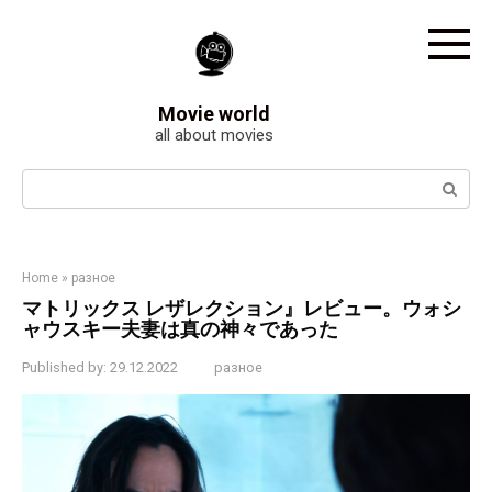
Skip
to
content
Movie world
all about movies
Search:
Home
»
разное
マトリックス レザレクション』レビュー。ウォシ
ャウスキー夫妻は真の神々であった
Published by:
29.12.2022
разное