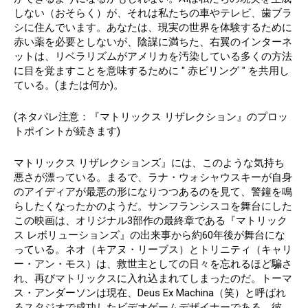
しない（おそらく）が、それは私たちの車やテレビ、歯ブラ
シに住んでいます。あなたは、現実の世界を体験するために
赤い薬を必要としないが、陰謀に満ちた、右翼のインターネ
ットは、リベラリズムがアメリカを汚染している多くの方法
に目を覚ますことを意味するために " 赤ピリング " を共用し
ている。(または何か)。
(ネタバレ注意：『マトリックス リザレクション』のプロッ
トポイントが続きます)
マトリックス リザレクションズ』には、このような気持ち
悪さが漂っている。まるで、ラナ・ウォシャウスキーが自身
のアイディアが最悪の形になりつつあるのを見て、警鐘を鳴
らしたくなったかのようだ。サンフランシスコを舞台にした
この映画は、オリジナル3部作の最終章である『マトリック
ス レボリューションズ』の出来事から約60年後が舞台にな
っている。ネオ（キアヌ・リーブス）とトリニティ（キャリ
ー・アン・モス）は、救世主としての日々を忘れるほど騙さ
れ、再びマトリックスに入れ込まれてしまったのだ。トーマ
ス・アンダーソンは現在、Deus Ex Machina（笑）と呼ばれ
るスタジオで成功したビデオゲームデザイナーである。彼