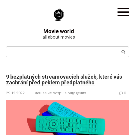
Skip
to
content
Movie world
all about movies
Search:
9 bezplatných streamovacích služeb, které vás
zachrání před peklem předplatného
29.12.2022
дешёвые острые ощущения
0