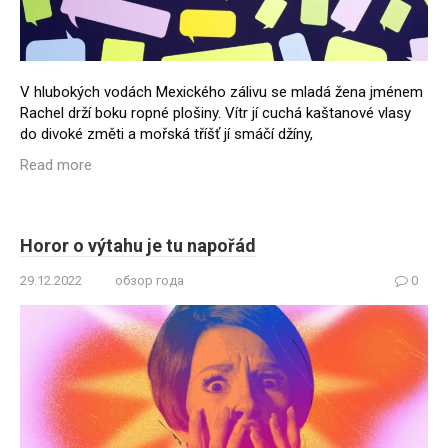
V hlubokých vodách Mexického zálivu se mladá žena jménem
Rachel drží boku ropné plošiny. Vítr jí cuchá kaštanové vlasy
do divoké změti a mořská tříšť jí smáčí džíny,
Read more
Horor o výtahu je tu napořád
29.12.2022
обзор года
0