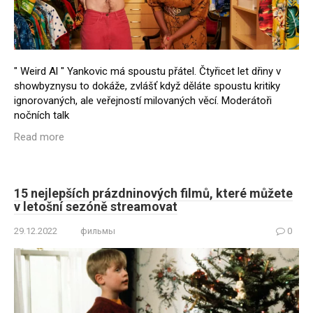
" Weird Al " Yankovic má spoustu přátel. Čtyřicet let dřiny v
showbyznysu to dokáže, zvlášť když děláte spoustu kritiky
ignorovaných, ale veřejností milovaných věcí. Moderátoři
nočních talk
Read more
15 nejlepších prázdninových filmů, které můžete
v letošní sezóně streamovat
29.12.2022
фильмы
0